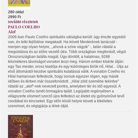
280 oldal
2990 Ft
további részletek
PAULO COELHO
Alef
2006-ban Paulo Coelho spirituális válságba került: úgy érezte egyedül
van, és lelki fejlődése megakadt. Ha követi Mesterének tanácsát -
menjen egy olyan helyre, ,,ahová a szíve vágyik" -, talán rátalál a
megoldásra és az előre vezető útra. Több országban megfordult, végül
Oroszországban találta magát. Úgy döntött, a hatalmas, 9288
kilométeres távolságot vonaton teszi meg. Három ember kísérte útján:
egy Tao mester, orosz kiadója és egy különleges török nő, Hilal... Útja az
első állomástól kezdve spirituális kutatássá válik. A vonaton Coelho és
Hilal hamarosan felfedezik, hogy sorsuk egyszer régen, egy másik
időben és térben már összefonódott. ,,Hilal zöld szemébe tekintve"
rátalál az ,,alef"-nek nevezett pontra, amelyben tér és idő egyesül. A
vonaton Coelho ismét önmagára talált. Legújabb regényében a
világszerte elismert szerző újra felfedezi az életet oly gyönyörűvé tevő
csodákat és kincseket. Egy időn kívüli helyre követi a tökéletes
szerelmet, és végigjárja a lélek útját.