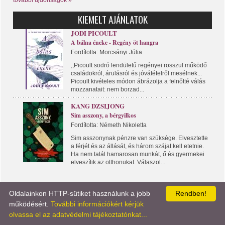
KIEMELT AJÁNLATOK
JODI PICOULT
A bálna éneke - Regény öt hangra
Fordította: Morcsányi Júlia
,,Picoult sodró lendületű regényei rosszul működő
családokról, árulásról és jóvátételről mesélnek...
Picoult kivételes módon ábrázolja a felnőtté válás
mozzanatait: nem borzad...
KANG DZSIJONG
Sim asszony, a bérgyilkos
Fordította: Németh Nikoletta
Sim asszonynak pénzre van szüksége. Elvesztette
a férjét és az állását, és három szájat kell etetnie.
Ha nem talál hamarosan munkát, ő és gyermekei
elveszítik az otthonukat. Válaszol...
Oldalainkon HTTP-sütiket használunk a jobb
Rendben!
KÖNYVPORTÁL
LÍRA KÖNYV
KAPCSOLAT
működésért.
További információkért kérjük
olvassa el az adatvédelmi tájékoztatónkat...
KISKERESKEDELEM
NAGYKERESKEDELEM