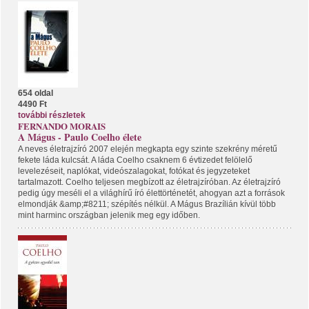
654 oldal
4490 Ft
további részletek
FERNANDO MORAIS
A Mágus - Paulo Coelho élete
A neves életrajzíró 2007 elején megkapta egy szinte szekrény méretű
fekete láda kulcsát. A láda Coelho csaknem 6 évtizedet felölelő
levelezéseit, naplókat, videószalagokat, fotókat és jegyzeteket
tartalmazott. Coelho teljesen megbízott az életrajzíróban. Az életrajzíró
pedig úgy meséli el a világhírű író élettörténetét, ahogyan azt a források
elmondják &amp;#8211; szépítés nélkül. A Mágus Brazílián kívül több
mint harminc országban jelenik meg egy időben.