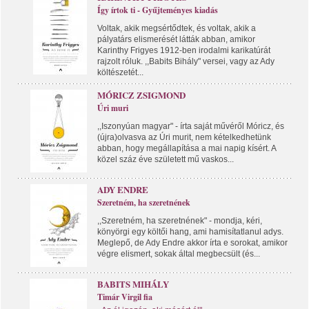
Így írtok ti - Gyűjteményes kiadás
Voltak, akik megsértődtek, és voltak, akik a
pályatárs elismerését látták abban, amikor
Karinthy Frigyes 1912-ben irodalmi karikatúrát
rajzolt róluk. ,,Babits Bihály" versei, vagy az Ady
költészetét...
MÓRICZ ZSIGMOND
Úri muri
,,Iszonyúan magyar" - írta saját művéről Móricz, és
(újra)olvasva az Úri murit, nem kételkedhetünk
abban, hogy megállapítása a mai napig kísért. A
közel száz éve született mű vaskos...
ADY ENDRE
Szeretném, ha szeretnének
,,Szeretném, ha szeretnének" - mondja, kéri,
könyörgi egy költői hang, ami hamisítatlanul adys.
Meglepő, de Ady Endre akkor írta e sorokat, amikor
végre elismert, sokak által megbecsült (és...
BABITS MIHÁLY
Timár Virgil fia