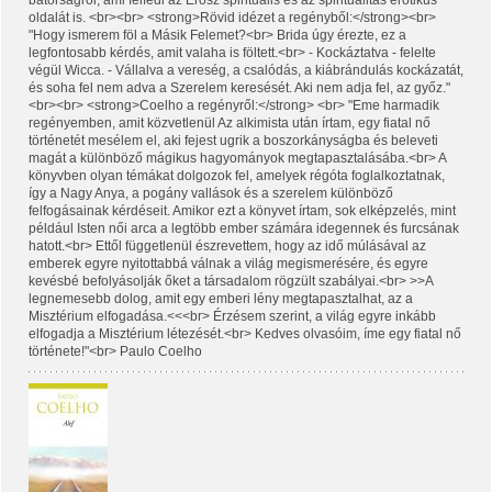
oldalát is. <br><br> <strong>Rövid idézet a regényből:</strong><br>
"Hogy ismerem föl a Másik Felemet?<br> Brida úgy érezte, ez a
legfontosabb kérdés, amit valaha is föltett.<br> - Kockáztatva - felelte
végül Wicca. - Vállalva a vereség, a csalódás, a kiábrándulás kockázatát,
és soha fel nem adva a Szerelem keresését. Aki nem adja fel, az győz."
<br><br> <strong>Coelho a regényről:</strong> <br> "Eme harmadik
regényemben, amit közvetlenül Az alkimista után írtam, egy fiatal nő
történetét mesélem el, aki fejest ugrik a boszorkányságba és beleveti
magát a különböző mágikus hagyományok megtapasztalásába.<br> A
könyvben olyan témákat dolgozok fel, amelyek régóta foglalkoztatnak,
így a Nagy Anya, a pogány vallások és a szerelem különböző
felfogásainak kérdéseit. Amikor ezt a könyvet írtam, sok elképzelés, mint
például Isten női arca a legtöbb ember számára idegennek és furcsának
hatott.<br> Ettől függetlenül észrevettem, hogy az idő múlásával az
emberek egyre nyitottabbá válnak a világ megismerésére, és egyre
kevésbé befolyásolják őket a társadalom rögzült szabályai.<br> >>A
legnemesebb dolog, amit egy emberi lény megtapasztalhat, az a
Misztérium elfogadása.<<<br> Érzésem szerint, a világ egyre inkább
elfogadja a Misztérium létezését.<br> Kedves olvasóim, íme egy fiatal nő
története!"<br> Paulo Coelho