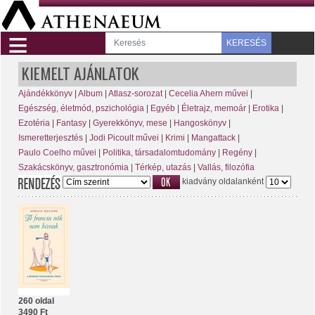
≡
KERESÉS
KIEMELT AJÁNLATOK
Ajándékkönyv
|
Album
|
Atlasz-sorozat
|
Cecelia Ahern művei
|
Egészség, életmód, pszichológia
|
Egyéb
|
Életrajz, memoár
|
Erotika
|
Ezotéria
|
Fantasy
|
Gyerekkönyv, mese
|
Hangoskönyv
|
Ismeretterjesztés
|
Jodi Picoult művei
|
Krimi
|
Mangattack
|
Paulo Coelho művei
|
Politika, társadalomtudomány
|
Regény
|
Szakácskönyv, gasztronómia
|
Térkép, utazás
|
Vallás, filozófia
kiadvány oldalanként
260 oldal
3490 Ft