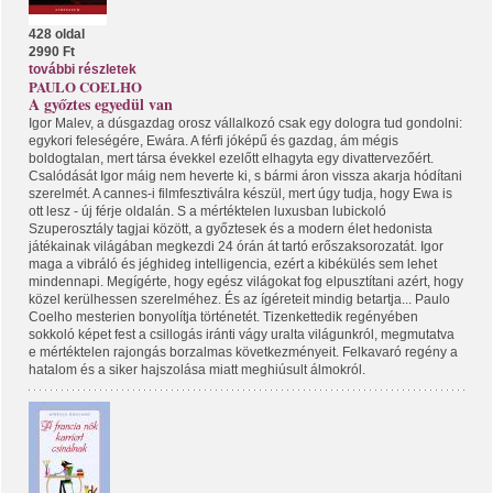
428 oldal
2990 Ft
további részletek
PAULO COELHO
A győztes egyedül van
Igor Malev, a dúsgazdag orosz vállalkozó csak egy dologra tud gondolni:
egykori feleségére, Ewára. A férfi jóképű és gazdag, ám mégis
boldogtalan, mert társa évekkel ezelőtt elhagyta egy divattervezőért.
Csalódását Igor máig nem heverte ki, s bármi áron vissza akarja hódítani
szerelmét. A cannes-i filmfesztiválra készül, mert úgy tudja, hogy Ewa is
ott lesz - új férje oldalán. S a mértéktelen luxusban lubickoló
Szuperosztály tagjai között, a győztesek és a modern élet hedonista
játékainak világában megkezdi 24 órán át tartó erőszaksorozatát. Igor
maga a vibráló és jéghideg intelligencia, ezért a kibékülés sem lehet
mindennapi. Megígérte, hogy egész világokat fog elpusztítani azért, hogy
közel kerülhessen szerelméhez. És az ígéreteit mindig betartja... Paulo
Coelho mesterien bonyolítja történetét. Tizenkettedik regényében
sokkoló képet fest a csillogás iránti vágy uralta világunkról, megmutatva
e mértéktelen rajongás borzalmas következményeit. Felkavaró regény a
hatalom és a siker hajszolása miatt meghiúsult álmokról.