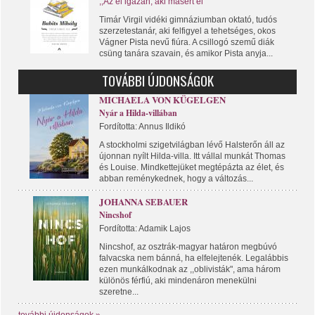
,,Az él igazán, aki másért él"
Timár Virgil vidéki gimnáziumban oktató, tudós
szerzetestanár, aki felfigyel a tehetséges, okos
Vágner Pista nevű fiúra. A csillogó szemű diák
csüng tanára szavain, és amikor Pista anyja...
TOVÁBBI ÚJDONSÁGOK
MICHAELA VON KÜGELGEN
Nyár a Hilda-villában
Fordította: Annus Ildikó
A stockholmi szigetvilágban lévő Halsterőn áll az
újonnan nyílt Hilda-villa. Itt vállal munkát Thomas
és Louise. Mindkettejüket megtépázta az élet, és
abban reménykednek, hogy a változás...
JOHANNA SEBAUER
Nincshof
Fordította: Adamik Lajos
Nincshof, az osztrák-magyar határon megbúvó
falvacska nem bánná, ha elfelejtenék. Legalábbis
ezen munkálkodnak az ,,oblivisták", ama három
különös férfiú, aki mindenáron menekülni
szeretne...
további újdonságok »