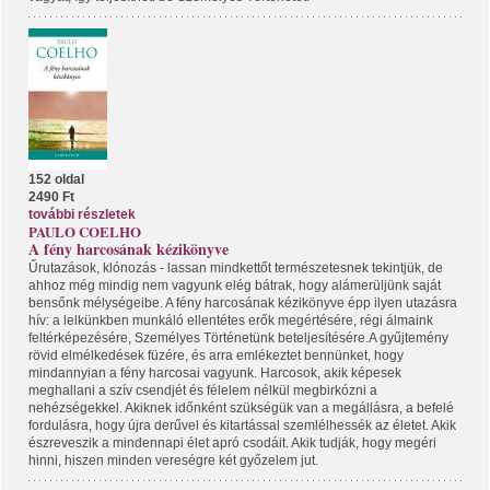
152 oldal
2490 Ft
további részletek
PAULO COELHO
A fény harcosának kézikönyve
Űrutazások, klónozás - lassan mindkettőt természetesnek tekintjük, de
ahhoz még mindig nem vagyunk elég bátrak, hogy alámerüljünk saját
bensőnk mélységeibe. A fény harcosának kézikönyve épp ilyen utazásra
hív: a lelkünkben munkáló ellentétes erők megértésére, régi álmaink
feltérképezésére, Személyes Történetünk beteljesítésére.A gyűjtemény
rövid elmélkedések füzére, és arra emlékeztet bennünket, hogy
mindannyian a fény harcosai vagyunk. Harcosok, akik képesek
meghallani a szív csendjét és félelem nélkül megbirkózni a
nehézségekkel. Akiknek időnként szükségük van a megállásra, a befelé
fordulásra, hogy újra derűvel és kitartással szemlélhessék az életet. Akik
észreveszik a mindennapi élet apró csodáit. Akik tudják, hogy megéri
hinni, hiszen minden vereségre két győzelem jut.