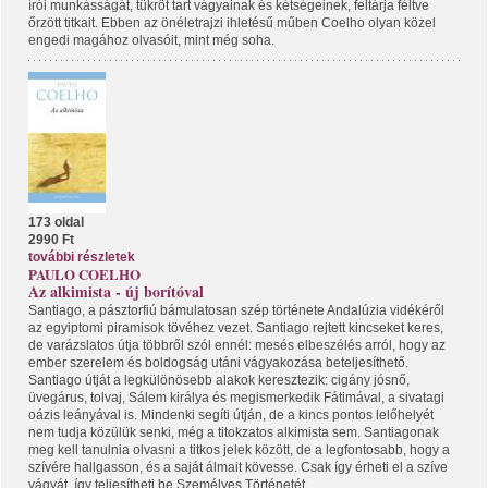
írói munkásságát, tükröt tart vágyainak és kétségeinek, feltárja féltve
őrzött titkait. Ebben az önéletrajzi ihletésű műben Coelho olyan közel
engedi magához olvasóit, mint még soha.
173 oldal
2990 Ft
további részletek
PAULO COELHO
Az alkimista - új borítóval
Santiago, a pásztorfiú bámulatosan szép története Andalúzia vidékéről
az egyiptomi piramisok tövéhez vezet. Santiago rejtett kincseket keres,
de varázslatos útja többről szól ennél: mesés elbeszélés arról, hogy az
ember szerelem és boldogság utáni vágyakozása beteljesíthető.
Santiago útját a legkülönösebb alakok keresztezik: cigány jósnő,
üvegárus, tolvaj, Sálem királya és megismerkedik Fátimával, a sivatagi
oázis leányával is. Mindenki segíti útján, de a kincs pontos lelőhelyét
nem tudja közülük senki, még a titokzatos alkimista sem. Santiagonak
meg kell tanulnia olvasni a titkos jelek között, de a legfontosabb, hogy a
szívére hallgasson, és a saját álmait kövesse. Csak így érheti el a szíve
vágyát, így teljesítheti be Személyes Történetét.