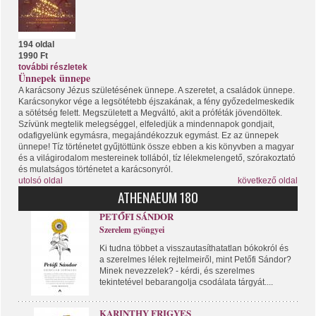
194 oldal
1990 Ft
további részletek
Ünnepek ünnepe
A karácsony Jézus születésének ünnepe. A szeretet, a családok ünnepe.
Karácsonykor vége a legsötétebb éjszakának, a fény győzedelmeskedik
a sötétség felett. Megszületett a Megváltó, akit a próféták jövendöltek.
Szívünk megtelik melegséggel, elfeledjük a mindennapok gondjait,
odafigyelünk egymásra, megajándékozzuk egymást. Ez az ünnepek
ünnepe! Tíz történetet gyűjtöttünk össze ebben a kis könyvben a magyar
és a világirodalom mestereinek tollából, tíz lélekmelengető, szórakoztató
és mulatságos történetet a karácsonyról.
utolsó oldal
következő oldal
ATHENAEUM 180
PETŐFI SÁNDOR
Szerelem gyöngyei
Ki tudna többet a visszautasíthatatlan bókokról és
a szerelmes lélek rejtelmeiről, mint Petőfi Sándor?
Minek nevezzelek? - kérdi, és szerelmes
tekintetével bebarangolja csodálata tárgyát....
KARINTHY FRIGYES