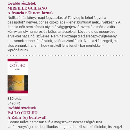
további részletek
MIREILLE GUILIANO
A francia nők nem híznak
Nullkalóriás könyv, napi fogyasztásra! Tényleg le lehet fogyni a
pezsgőtől? Kenyér, bor és csokoládé - lehet bűntudat nélkül vétkezni? A
francia nők nem híznak olyan étvágygerjesztő, szemléletmód-alakító
könyv, amely humoros és bölcs tanácsokkal, követhető és meggyőző
érvekkel hat a női szívekre. Nem hétköznapi diétásrecept-gyűjtemény,
nincsenek benne táblázatok, kalóriaszámítások. Nem azt feszegeti, mit
tilos ennünk, hanem, hogy mit kell feltétlenül - bár mértékkel -
kipróbálnunk.
310 oldal
3490 Ft
további részletek
PAULO COELHO
A Zahir (új borítóval)
Coelho műve nemcsak a tőle megszokott bölcsességről tesz
tanúbizonyságot, de bepillantást enged a brazil szerző életébe, összegzi