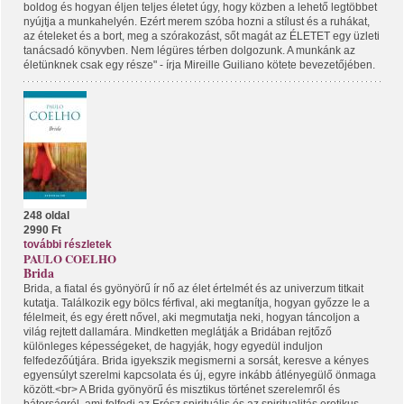
boldog és hogyan éljen teljes életet úgy, hogy közben a lehető legtöbbet
nyújtja a munkahelyén. Ezért merem szóba hozni a stílust és a ruhákat,
az ételeket és a bort, meg a szórakozást, sőt magát az ÉLETET egy üzleti
tanácsadó könyvben. Nem légüres térben dolgozunk. A munkánk az
életünknek csak egy része" - írja Mireille Guiliano kötete bevezetőjében.
248 oldal
2990 Ft
további részletek
PAULO COELHO
Brida
Brida, a fiatal és gyönyörű ír nő az élet értelmét és az univerzum titkait
kutatja. Találkozik egy bölcs férfival, aki megtanítja, hogyan győzze le a
félelmeit, és egy érett nővel, aki megmutatja neki, hogyan táncoljon a
világ rejtett dallamára. Mindketten meglátják a Bridában rejtőző
különleges képességeket, de hagyják, hogy egyedül induljon
felfedezőútjára. Brida igyekszik megismerni a sorsát, keresve a kényes
egyensúlyt szerelmi kapcsolata és új, egyre inkább átlényegülő önmaga
között.<br> A Brida gyönyörű és misztikus történet szerelemről és
bátorságról, ami felfedi az Erósz spirituális és az spiritualitás erotikus