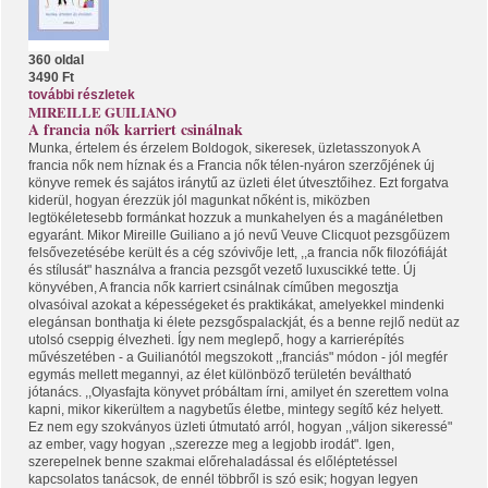
360 oldal
3490 Ft
további részletek
MIREILLE GUILIANO
A francia nők karriert csinálnak
Munka, értelem és érzelem Boldogok, sikeresek, üzletasszonyok A
francia nők nem híznak és a Francia nők télen-nyáron szerzőjének új
könyve remek és sajátos iránytű az üzleti élet útvesztőihez. Ezt forgatva
kiderül, hogyan érezzük jól magunkat nőként is, miközben
legtökéletesebb formánkat hozzuk a munkahelyen és a magánéletben
egyaránt. Mikor Mireille Guiliano a jó nevű Veuve Clicquot pezsgőüzem
felsővezetésébe került és a cég szóvivője lett, ,,a francia nők filozófiáját
és stílusát" használva a francia pezsgőt vezető luxuscikké tette. Új
könyvében, A francia nők karriert csinálnak címűben megosztja
olvasóival azokat a képességeket és praktikákat, amelyekkel mindenki
elegánsan bonthatja ki élete pezsgőspalackját, és a benne rejlő nedüt az
utolsó cseppig élvezheti. Így nem meglepő, hogy a karrierépítés
művészetében - a Guilianótól megszokott ,,franciás" módon - jól megfér
egymás mellett megannyi, az élet különböző területén beváltható
jótanács. ,,Olyasfajta könyvet próbáltam írni, amilyet én szerettem volna
kapni, mikor kikerültem a nagybetűs életbe, mintegy segítő kéz helyett.
Ez nem egy szokványos üzleti útmutató arról, hogyan ,,váljon sikeressé"
az ember, vagy hogyan ,,szerezze meg a legjobb irodát". Igen,
szerepelnek benne szakmai előrehaladással és előléptetéssel
kapcsolatos tanácsok, de ennél többről is szó esik; hogyan legyen