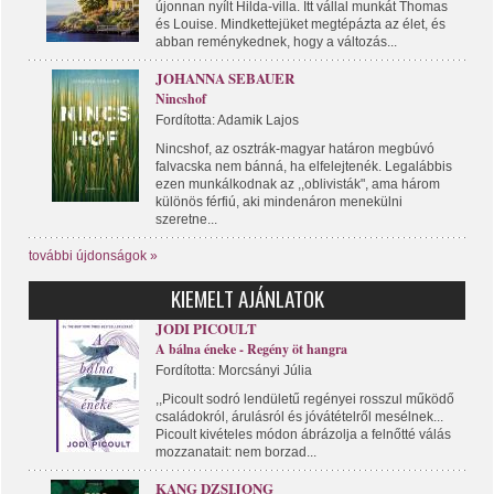
újonnan nyílt Hilda-villa. Itt vállal munkát Thomas
és Louise. Mindkettejüket megtépázta az élet, és
abban reménykednek, hogy a változás...
JOHANNA SEBAUER
Nincshof
Fordította: Adamik Lajos
Nincshof, az osztrák-magyar határon megbúvó
falvacska nem bánná, ha elfelejtenék. Legalábbis
ezen munkálkodnak az ,,oblivisták", ama három
különös férfiú, aki mindenáron menekülni
szeretne...
további újdonságok »
KIEMELT AJÁNLATOK
JODI PICOULT
A bálna éneke - Regény öt hangra
Fordította: Morcsányi Júlia
,,Picoult sodró lendületű regényei rosszul működő
családokról, árulásról és jóvátételről mesélnek...
Picoult kivételes módon ábrázolja a felnőtté válás
mozzanatait: nem borzad...
KANG DZSIJONG