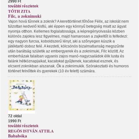
2990 Ft
további részletek
TÓTH ZITA
Filc, a zoknimuki
Vajon hová tűnnek a zoknik? A kerettörténet főhőse Félix, az iskolát nem
túlzottan kedvelő kisfiú, aki éppen egy könnyű betegség miatt az ágyat
nyomja otthon. Kellemes foglalatossága, a képregényolvasás közben
különös zajokra lesz figyelmes, majd hamarosan a zajkeltőt is felfedezi:
egy nagyon furcsa, koboldszerű lényt, aki a szőnyegen kúszik a
játéktartó doboz felé. A kezdeti, kölcsönös bizalmatlanság megszűnte
után barátság születik az embergyerek és a zoknimuki, Filc között. Az
emberházak falaiban ugyanis zajos manó-nagycsaládok élik lusta és
falánk hétköznapjaikat, kacatokat gyűjtenek, kacatokat esznek, és
elcsent zoknikban alszanak. Ők a zoknimukik. Szórakoztató és humoros
történet felnőttek és gyerekek (10 év felett) számára.
72 oldal
1990 Ft
további részletek
REGÖS ISTVÁN ATTILA
Bababóka