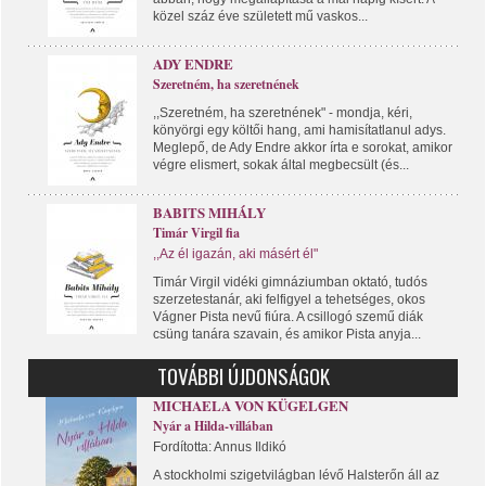
közel száz éve született mű vaskos...
ADY ENDRE
Szeretném, ha szeretnének
,,Szeretném, ha szeretnének" - mondja, kéri,
könyörgi egy költői hang, ami hamisítatlanul adys.
Meglepő, de Ady Endre akkor írta e sorokat, amikor
végre elismert, sokak által megbecsült (és...
BABITS MIHÁLY
Timár Virgil fia
,,Az él igazán, aki másért él"
Timár Virgil vidéki gimnáziumban oktató, tudós
szerzetestanár, aki felfigyel a tehetséges, okos
Vágner Pista nevű fiúra. A csillogó szemű diák
csüng tanára szavain, és amikor Pista anyja...
TOVÁBBI ÚJDONSÁGOK
MICHAELA VON KÜGELGEN
Nyár a Hilda-villában
Fordította: Annus Ildikó
A stockholmi szigetvilágban lévő Halsterőn áll az