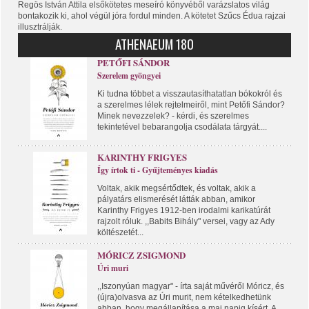
Regös István Attila elsőkötetes meseíró könyvéből varázslatos világ
bontakozik ki, ahol végül jóra fordul minden. A kötetet Szűcs Édua rajzai
illusztrálják.
ATHENAEUM 180
PETŐFI SÁNDOR
Szerelem gyöngyei
Ki tudna többet a visszautasíthatatlan bókokról és
a szerelmes lélek rejtelmeiről, mint Petőfi Sándor?
Minek nevezzelek? - kérdi, és szerelmes
tekintetével bebarangolja csodálata tárgyát....
KARINTHY FRIGYES
Így írtok ti - Gyűjteményes kiadás
Voltak, akik megsértődtek, és voltak, akik a
pályatárs elismerését látták abban, amikor
Karinthy Frigyes 1912-ben irodalmi karikatúrát
rajzolt róluk. ,,Babits Bihály" versei, vagy az Ady
költészetét...
MÓRICZ ZSIGMOND
Úri muri
,,Iszonyúan magyar" - írta saját művéről Móricz, és
(újra)olvasva az Úri murit, nem kételkedhetünk
abban, hogy megállapítása a mai napig kísért. A