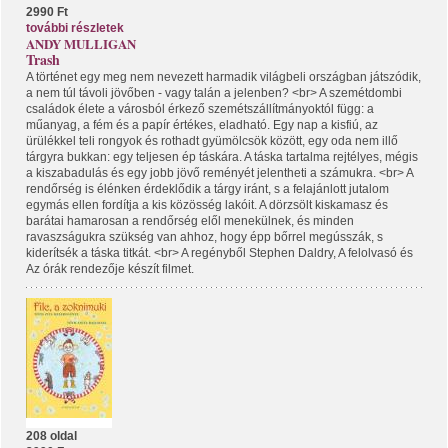
2990 Ft
további részletek
ANDY MULLIGAN
Trash
A történet egy meg nem nevezett harmadik világbeli országban játszódik,
a nem túl távoli jövőben - vagy talán a jelenben? <br> A szemétdombi
családok élete a városból érkező szemétszállítmányoktól függ: a
műanyag, a fém és a papír értékes, eladható. Egy nap a kisfiú, az
ürülékkel teli rongyok és rothadt gyümölcsök között, egy oda nem illő
tárgyra bukkan: egy teljesen ép táskára. A táska tartalma rejtélyes, mégis
a kiszabadulás és egy jobb jövő reményét jelentheti a számukra. <br> A
rendőrség is élénken érdeklődik a tárgy iránt, s a felajánlott jutalom
egymás ellen fordítja a kis közösség lakóit. A dörzsölt kiskamasz és
barátai hamarosan a rendőrség elől menekülnek, és minden
ravaszságukra szükség van ahhoz, hogy épp bőrrel megússzák, s
kiderítsék a táska titkát. <br> A regényből Stephen Daldry, A felolvasó és
Az órák rendezője készít filmet.
208 oldal