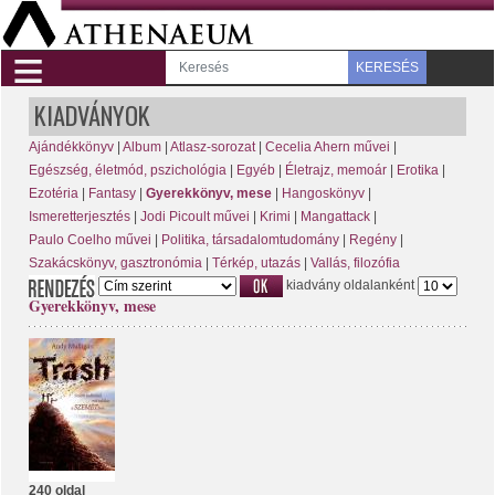
≡
KERESÉS
KIADVÁNYOK
Ajándékkönyv
|
Album
|
Atlasz-sorozat
|
Cecelia Ahern művei
|
Egészség, életmód, pszichológia
|
Egyéb
|
Életrajz, memoár
|
Erotika
|
Ezotéria
|
Fantasy
|
Gyerekkönyv, mese
|
Hangoskönyv
|
Ismeretterjesztés
|
Jodi Picoult művei
|
Krimi
|
Mangattack
|
Paulo Coelho művei
|
Politika, társadalomtudomány
|
Regény
|
Szakácskönyv, gasztronómia
|
Térkép, utazás
|
Vallás, filozófia
kiadvány oldalanként
Gyerekkönyv, mese
240 oldal