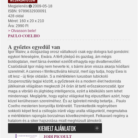
Megjelenés:
2009-05-18
ISBN: 9789632930091
428 oldal
Méret: 160 x 20 x 210
Ára: 2990 Ft
> Olvasson bele!
PAULO COELHO
A győztes egyedül van
Igor Malev, a dúsgazdag orosz vállalkozó csak egy dologra tud gondolni:
egykori feleségére, Ewára. A férfi jóképű és gazdag, ám mégis
boldogtalan, mert társa évekkel ezelőtt elhagyta egy divattervezőért.
Csalódását Igor máig nem heverte ki, s bármi áron vissza akarja hódítani
szerelmét. A cannes-i filmfesztiválra készül, mert úgy tudja, hogy Ewa is
ott lesz - új férje oldalán. S a mértéktelen luxusban lubickoló
Szuperosztály tagjai között, a győztesek és a modern élet hedonista
játékainak világában megkezdi 24 órán át tartó erőszaksorozatát. Igor
maga a vibráló és jéghideg intelligencia, ezért a kibékülés sem lehet
mindennapi. Megígérte, hogy egész világokat fog elpusztítani azért, hogy
közel kerülhessen szerelméhez. És az ígéreteit mindig betartja... Paulo
Coelho mesterien bonyolítja történetét. Tizenkettedik regényében
sokkoló képet fest a csillogás iránti vágy uralta világunkról, megmutatva
e mértéktelen rajongás borzalmas következményeit. Felkavaró regény a
hatalom és a siker hajszolása miatt meghiúsult álmokról.
JODI PICOULT