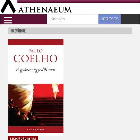
≡
KERESÉS