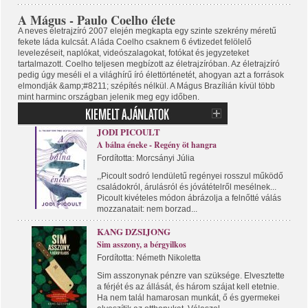
A Mágus - Paulo Coelho élete
A neves életrajzíró 2007 elején megkapta egy szinte szekrény méretű
fekete láda kulcsát. A láda Coelho csaknem 6 évtizedet felölelő
levelezéseit, naplókat, videószalagokat, fotókat és jegyzeteket
tartalmazott. Coelho teljesen megbízott az életrajzíróban. Az életrajzíró
pedig úgy meséli el a világhírű író élettörténetét, ahogyan azt a források
elmondják &amp;#8211; szépítés nélkül. A Mágus Brazílián kívül több
mint harminc országban jelenik meg egy időben.
JODI PICOULT
A bálna éneke - Regény öt hangra
Fordította: Morcsányi Júlia
,,Picoult sodró lendületű regényei rosszul működő
családokról, árulásról és jóvátételről mesélnek...
Picoult kivételes módon ábrázolja a felnőtté válás
mozzanatait: nem borzad...
KANG DZSIJONG
Sim asszony, a bérgyilkos
Fordította: Németh Nikoletta
Sim asszonynak pénzre van szüksége. Elvesztette
a férjét és az állását, és három szájat kell etetnie.
Ha nem talál hamarosan munkát, ő és gyermekei