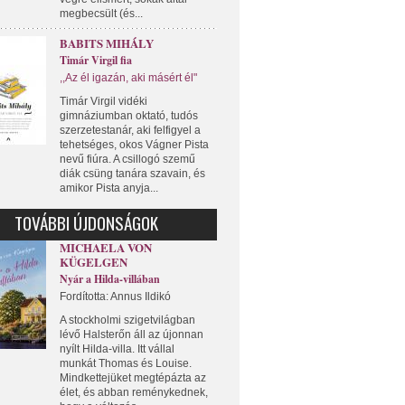
megbecsült (és...
BABITS MIHÁLY
Timár Virgil fia
,,Az él igazán, aki másért él"
Timár Virgil vidéki
gimnáziumban oktató, tudós
szerzetestanár, aki felfigyel a
tehetséges, okos Vágner Pista
nevű fiúra. A csillogó szemű
diák csüng tanára szavain, és
amikor Pista anyja...
TOVÁBBI ÚJDONSÁGOK
MICHAELA VON
KÜGELGEN
Nyár a Hilda-villában
Fordította: Annus Ildikó
A stockholmi szigetvilágban
lévő Halsterőn áll az újonnan
nyílt Hilda-villa. Itt vállal
munkát Thomas és Louise.
Mindkettejüket megtépázta az
élet, és abban reménykednek,