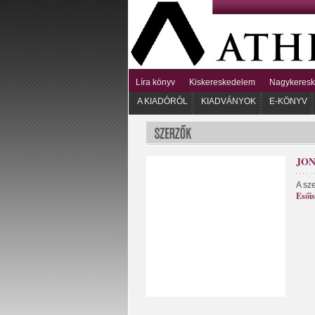
Líra könyv
Kiskereskedelem
Nagykeres
A KIADÓRÓL
KIADVÁNYOK
E-KÖNYV
JO
A sz
Esőis