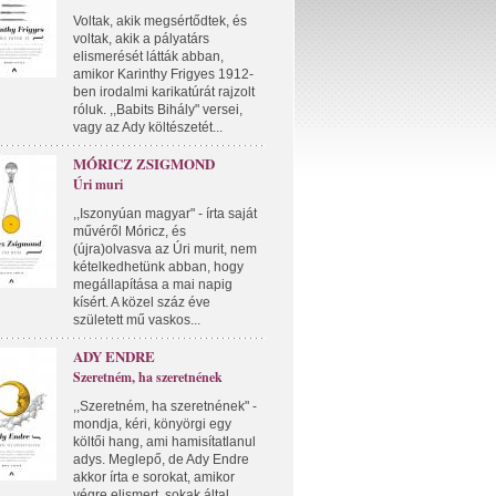
Voltak, akik megsértődtek, és
voltak, akik a pályatárs
elismerését látták abban,
amikor Karinthy Frigyes 1912-
ben irodalmi karikatúrát rajzolt
róluk. ,,Babits Bihály" versei,
vagy az Ady költészetét...
MÓRICZ ZSIGMOND
Úri muri
,,Iszonyúan magyar" - írta saját
művéről Móricz, és
(újra)olvasva az Úri murit, nem
kételkedhetünk abban, hogy
megállapítása a mai napig
kísért. A közel száz éve
született mű vaskos...
ADY ENDRE
Szeretném, ha szeretnének
,,Szeretném, ha szeretnének" -
mondja, kéri, könyörgi egy
költői hang, ami hamisítatlanul
adys. Meglepő, de Ady Endre
akkor írta e sorokat, amikor
végre elismert, sokak által