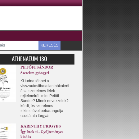
KERESÉS
ATHENAEUM 180
PETŐFI SÁNDOR
Szerelem gyöngyei
Ki tudna többet a
visszautasíthatatlan bókokról
és a szerelmes lélek
rejtelmeiről, mint Petőfi
Sándor? Minek nevezzelek? -
kérdi, és szerelmes
tekintetével bebarangolja
csodálata tárgyát....
KARINTHY FRIGYES
Így írtok ti - Gyűjteményes
kiadás