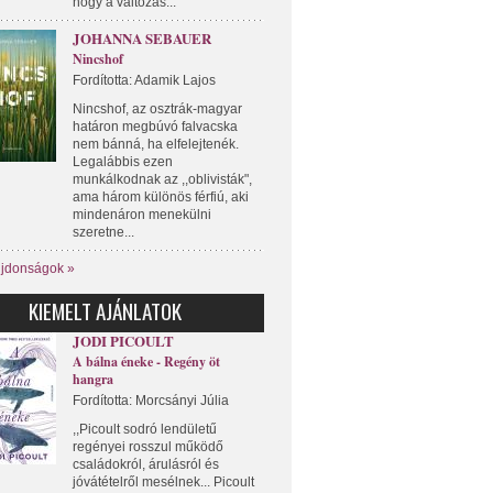
hogy a változás...
JOHANNA SEBAUER
Nincshof
Fordította: Adamik Lajos
Nincshof, az osztrák-magyar
határon megbúvó falvacska
nem bánná, ha elfelejtenék.
Legalábbis ezen
munkálkodnak az ,,oblivisták",
ama három különös férfiú, aki
mindenáron menekülni
szeretne...
újdonságok »
KIEMELT AJÁNLATOK
JODI PICOULT
A bálna éneke - Regény öt
hangra
Fordította: Morcsányi Júlia
,,Picoult sodró lendületű
regényei rosszul működő
családokról, árulásról és
jóvátételről mesélnek... Picoult