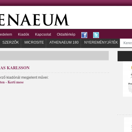
kedelem
Kiadók
Kapcsolat
Oldaltérkép
SZERZŐK
MICROSITE
ATHENAEUM 180
NYEREMÉNYJÁTÉK
NAS KARLSSON
erző kiadónál megjelent művei:
ten - Kerti mese