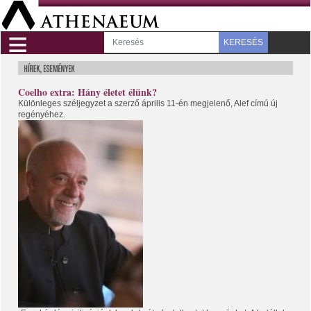
≡
KERESÉS
Coelho extra: Hány életet élünk?
Különleges széljegyzet a szerző április 11-én megjelenő, Alef címú új
regényéhez.