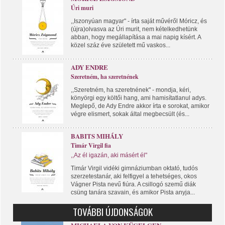
Úri muri
,,Iszonyúan magyar" - írta saját művéről Móricz, és
(újra)olvasva az Úri murit, nem kételkedhetünk
abban, hogy megállapítása a mai napig kísért. A
közel száz éve született mű vaskos...
ADY ENDRE
Szeretném, ha szeretnének
,,Szeretném, ha szeretnének" - mondja, kéri,
könyörgi egy költői hang, ami hamisítatlanul adys.
Meglepő, de Ady Endre akkor írta e sorokat, amikor
végre elismert, sokak által megbecsült (és...
BABITS MIHÁLY
Timár Virgil fia
,,Az él igazán, aki másért él"
Timár Virgil vidéki gimnáziumban oktató, tudós
szerzetestanár, aki felfigyel a tehetséges, okos
Vágner Pista nevű fiúra. A csillogó szemű diák
csüng tanára szavain, és amikor Pista anyja...
TOVÁBBI ÚJDONSÁGOK