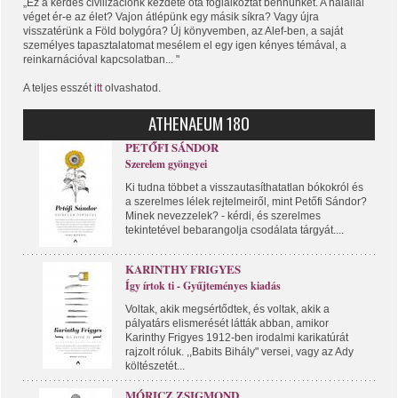
„Ez a kérdés civilizációnk kezdete óta foglalkoztat bennünket. A halállal
véget ér-e az élet? Vajon átlépünk egy másik síkra? Vagy újra
visszatérünk a Föld bolygóra? Új könyvemben, az Alef-ben, a saját
személyes tapasztalatomat mesélem el egy igen kényes témával, a
reinkarnációval kapcsolatban... "
A teljes esszét
itt
olvashatod.
ATHENAEUM 180
PETŐFI SÁNDOR
Szerelem gyöngyei
Ki tudna többet a visszautasíthatatlan bókokról és
a szerelmes lélek rejtelmeiről, mint Petőfi Sándor?
Minek nevezzelek? - kérdi, és szerelmes
tekintetével bebarangolja csodálata tárgyát....
KARINTHY FRIGYES
Így írtok ti - Gyűjteményes kiadás
Voltak, akik megsértődtek, és voltak, akik a
pályatárs elismerését látták abban, amikor
Karinthy Frigyes 1912-ben irodalmi karikatúrát
rajzolt róluk. ,,Babits Bihály" versei, vagy az Ady
költészetét...
MÓRICZ ZSIGMOND