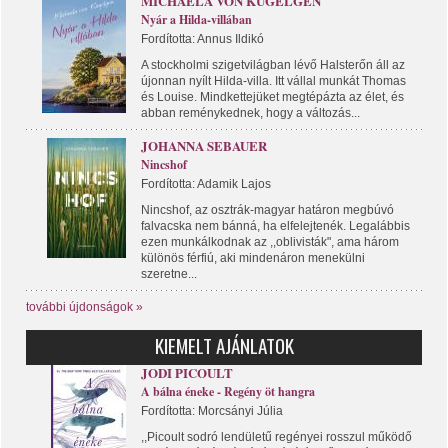
MICHAELA VON KÜGELGEN
Nyár a Hilda-villában
Fordította: Annus Ildikó
A stockholmi szigetvilágban lévő Halsterőn áll az
újonnan nyílt Hilda-villa. Itt vállal munkát Thomas
és Louise. Mindkettejüket megtépázta az élet, és
abban reménykednek, hogy a változás...
JOHANNA SEBAUER
Nincshof
Fordította: Adamik Lajos
Nincshof, az osztrák-magyar határon megbúvó
falvacska nem bánná, ha elfelejtenék. Legalábbis
ezen munkálkodnak az ,,oblivisták", ama három
különös férfiú, aki mindenáron menekülni
szeretne...
további újdonságok »
KIEMELT AJÁNLATOK
JODI PICOULT
A bálna éneke - Regény öt hangra
Fordította: Morcsányi Júlia
,,Picoult sodró lendületű regényei rosszul működő