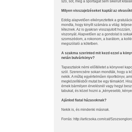
szó, sőt, még a sportágat sem sikerült kitalál
Milyen visszajelzéseket kaptál az olvasók
Eddig alapvetően elkényeztettek a gratulációk
mondta, hogy kinyílt számára a világ: teljes
léteznek. Az is gyakran visszajutott hozzám
viszonyát. Alapvetően az a gondolat is sok
szomszédom, a rokonom, a barátom, a kollégá
megszólaló a kötetben.
A szakma szerinted mit kezd ezzel a könyv
netán bulvárkönyv?
Tapasztalok némi előítéletet a könyvvel kap
szól. Szerencsére sokan mondták, hogy a kön
nekik. A műfaj egyértelműen riportkönyv, am
megközelítésből mutat be egy témakört. His
érnek bármilyen érvelésnél vagy hegyi besz
tabukat, és közel hozni a „kényesebb, kény
Ajánlod fiatal házasoknak?
Nekik is, és mindenki másnak.
Forrás: http://articsoka.com/cat/Szozsong