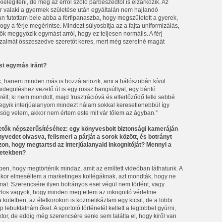
ielégíteni, de még az erről szóló párbeszédtől is elzárkózik. Az
r valaki a gyermek születése után egyáltalán nem hajlandó
n futottam bele abba a férfipanaszba, hogy megszületett a gyerek,
hogy a férje megérintse. Mindezt súlyosbítja az a fajta uniformizálás,
ők meggyőzik egymást arról, hogy ez teljesen normális. A férj
izalmát összeszedve szeretőt keres, mert még szeretné magát
ést egymás iránt?
, hanem minden más is hozzátartozik, ami a hálószobán kívül
idegüléshez vezető út is egy rossz hangsúllyal, egy bántó
t, ki nem mondott, majd frusztrációvá és elfertőződő lelki sebbé
egyik interjúalanyom mindezt nálam sokkal keresetlenebbül így
sög velem, akkor nem értem este mit vár tőlem az ágyban.”
eretők népszerűsítéséhez: egy könyvesbolt biztonsági kameráján
nyvedet olvasva, felismeri a párját a sorok között, és botrányt
azon, hogy megtartsd az interjúalanyaid inkognitóját? Mennyi a
énetekben?
n, hogy megtörténik mindaz, amit az említett videóban láthatunk. A
amikor elmeséltem a marketinges kollégáknak, azt mondták, hogy ne
at. Szerencsére ilyen botrányos eset végül nem történt, vagy
iztos vagyok, hogy minden megtettem az inkognitó védelme
kötetben, az életkorokon is kozmetikáztam egy kicsit, de a többi
lebuktatnám őket. A sportoló történetét kellett a legtöbbet gyúrni,
ktor, de eddig még szerencsére senki sem találta el, hogy kiről van