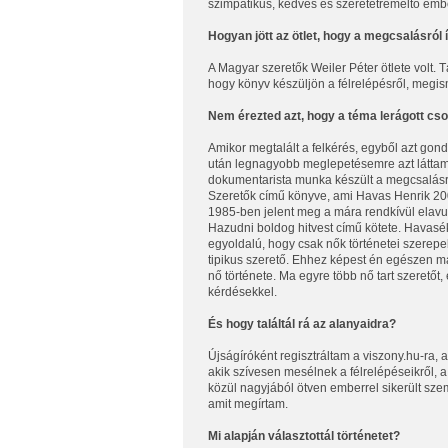
szimpatikus, kedves és szeretetreméltó emb
Hogyan jött az ötlet, hogy a megcsalásról 
A Magyar szeretők Weiler Péter ötlete volt. 
hogy könyv készüljön a félrelépésről, megism
Nem érezted azt, hogy a téma lerágott cs
Amikor megtalált a felkérés, egyből azt go
után legnagyobb meglepetésemre azt láttam,
dokumentarista munka készült a megcsalásró
Szeretők című könyve, ami Havas Henrik 200
1985-ben jelent meg a mára rendkívül elavultt
Hazudni boldog hitvest című kötete. Havas
egyoldalú, hogy csak nők történetei szerepe
tipikus szerető. Ehhez képest én egészen más
nő története. Ma egyre több nő tart szerető
kérdésekkel.
És hogy találtál rá az alanyaidra?
Újságíróként regisztráltam a viszony.hu-ra, a
akik szívesen mesélnek a félrelépéseikről, a
közül nagyjából ötven emberrel sikerült szem
amit megírtam.
Mi alapján választottál történetet?