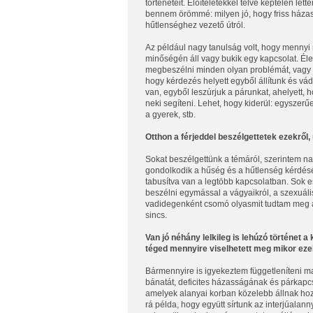
történeteit. Előítéletekkel telve képtelen let
bennem örömmé: milyen jó, hogy friss házask
hűtlenséghez vezető útról.
Az például nagy tanulság volt, hogy mennyi
minőségén áll vagy bukik egy kapcsolat. Él
megbeszélni minden olyan problémát, vagy z
hogy kérdezés helyett egyből állítunk és vá
van, egyből leszúrjuk a párunkat, ahelyett
neki segíteni. Lehet, hogy kiderül: egyszerű
a gyerek, stb.
Otthon a férjeddel beszélgettetek ezekről,
Sokat beszélgettünk a témáról, szerintem na
gondolkodik a hűség és a hűtlenség kérdésér
tabusítva van a legtöbb kapcsolatban. Sok e
beszélni egymással a vágyaikról, a szexuál
vadidegenként csomó olyasmit tudtam meg az
sincs.
Van jó néhány lelkileg is lehúzó történe
téged mennyire viselhetett meg mikor eze
Bármennyire is igyekeztem függetleníteni m
bánatát, deficites házasságának és párkapcs
amelyek alanyai korban közelebb állnak hozz
rá példa, hogy együtt sírtunk az interjúalann