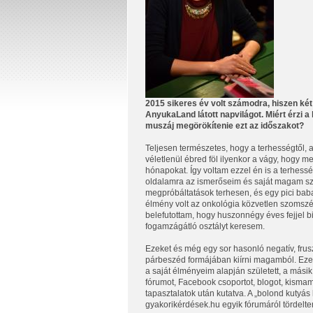
2015 sikeres év volt számodra, hiszen ké
AnyukaLand látott napvilágot. Miért érzi 
muszáj megörökítenie ezt az időszakot?
Teljesen természetes, hogy a terhességtől,
véletlenül ébred föl ilyenkor a vágy, hogy m
hónapokat. Így voltam ezzel én is a terhes
oldalamra az ismerőseim és saját magam sz
megpróbáltatások terhesen, és egy pici baba
élmény volt az onkológia közvetlen szomszé
belefutottam, hogy huszonnégy éves fejjel 
fogamzágátló osztályt keresem.
Ezeket és még egy sor hasonló negatív, fru
párbeszéd formájában kiírni magamból. Ezek
a saját élményeim alapján született, a más
fórumot, Facebook csoportot, blogot, kisma
tapasztalatok után kutatva. A „bolond kutyás 
gyakorikérdések.hu egyik fórumáról tördelt