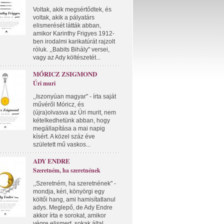
Voltak, akik megsértődtek, és
voltak, akik a pályatárs
elismerését látták abban,
amikor Karinthy Frigyes 1912-
ben irodalmi karikatúrát rajzolt
róluk. ,,Babits Bihály" versei,
vagy az Ady költészetét...
MÓRICZ ZSIGMOND
Úri muri
,,Iszonyúan magyar" - írta saját
művéről Móricz, és
(újra)olvasva az Úri murit, nem
kételkedhetünk abban, hogy
megállapítása a mai napig
kísért. A közel száz éve
született mű vaskos...
ADY ENDRE
Szeretném, ha szeretnének
,,Szeretném, ha szeretnének" -
mondja, kéri, könyörgi egy
költői hang, ami hamisítatlanul
adys. Meglepő, de Ady Endre
akkor írta e sorokat, amikor
végre elismert, sokak által