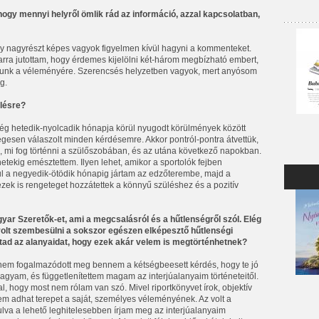
hogy mennyi helyről ömlik rád az információ, azzal kapcsolatban,
gy nagyrészt képes vagyok figyelmen kívül hagyni a kommenteket.
arra jutottam, hogy érdemes kijelölni két-három megbízható embert,
 adunk a véleményére. Szerencsés helyzetben vagyok, mert anyósom
g.
ülésre?
ség hetedik-nyolcadik hónapja körül nyugodt körülmények között
égesen válaszolt minden kérdésemre. Akkor pontról-pontra átvettük,
, mi fog történni a szülőszobában, és az utána következő napokban.
tekig emésztettem. Ilyen lehet, amikor a sportolók fejben
 a negyedik-ötödik hónapig jártam az edzőterembe, majd a
ezek is rengeteget hozzátettek a könnyű szüléshez és a pozitív
ar Szeretők-et, ami a megcsalásról és a hűtlenségről szól. Elég
volt szembesülni a sokszor egészen elképesztő hűtlenségi
ttad az alanyaidat, hogy ezek akár velem is megtörténhetnek?
nem fogalmazódott meg bennem a kétségbeesett kérdés, hogy te jó
 agyam, és függetlenítettem magam az interjúalanyaim történeteitől.
ogy most nem rólam van szó. Mivel riportkönyvet írok, objektív
nem adhat terepet a saját, személyes véleményének. Az volt a
ulva a lehető leghitelesebben írjam meg az interjúalanyaim