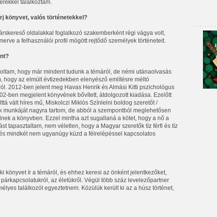
erekkel találkoztam.
írj könyvet, valós történetekkel?
Társkereső oldalakkal foglalkozó szakemberként régi vágya volt,
erve a felhasználói profil mögött rejtődő személyek történeteit.
ont?
ndoltam, hogy már mindent tudunk a témáról, de némi utánaolvasás
 hogy az elmúlt évtizedekben elenyésző említésre méltó
l. 2012-ben jelent meg Havas Henrik és Almási Kitti pszichológus
2-ben megjelent könyvének bővített, átdolgozott kiadása. Ezelőtt
á vált híres mű, Miskolczi Miklós Színlelni boldog szeretőt /
ék munkáját nagyra tartom, de abból a szempontból meglehetősen
lnek a könyvben. Ezzel mintha azt sugallaná a kötet, hogy a nő a
t tapasztaltam, nem véletlen, hogy a Magyar szeretők tíz férfi és tíz
t, és mindkét nem ugyanúgy küzd a félrelépéssel kapcsolatos
ki könyvet ír a témáról, és ehhez keresi az önként jelentkezőket,
 párkapcsolatukról, az életükről. Végül több száz levelezőpartner
élyes találkozót egyeztetnem. Közülük került ki az a húsz történet,