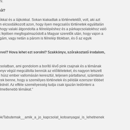
ni.
tól?
kal és a lájkokkal. Sokan kiakadtak a történetektől, volt, aki azt
en elcsodálkozott azon, hogy ilyen megcsalós történetek egyáltalán
, hogy valaki átgondolta a félrelépéshez és a párkapcsolatokhoz való
ak fejében megfogalmazódott a Magyar szeretők után, hogy vajon a
m, vagy netán a párom is félrelép titokban, és ő az egyik
vel? Hova lehet ezt sorolni? Szakkönyv, szórakoztató irodalom,
csolatban, ami gondolom a borító lévő pink csajnak és a témának
yv végül megcáfolta bennük az előítéleteket, és nagyon tetszett
i húsz ember vallomásán keresztül, teljesen pártatlanul, számtalan
zek benne, hogy a személyes történetek és példák ezerszer többet
édnél. Az efféle személyesség tudja csak igazán ledönteni a
elmetlenebb témákat.”
lorok/Tabutemak__amik_a_jo_kapcsolat_kotoanyagai_is_lehetnenek