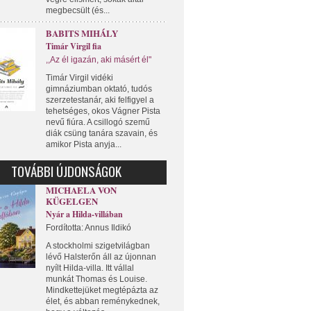
megbecsült (és...
BABITS MIHÁLY
Timár Virgil fia
,,Az él igazán, aki másért él"
Timár Virgil vidéki
gimnáziumban oktató, tudós
szerzetestanár, aki felfigyel a
tehetséges, okos Vágner Pista
nevű fiúra. A csillogó szemű
diák csüng tanára szavain, és
amikor Pista anyja...
TOVÁBBI ÚJDONSÁGOK
MICHAELA VON
KÜGELGEN
Nyár a Hilda-villában
Fordította: Annus Ildikó
A stockholmi szigetvilágban
lévő Halsterőn áll az újonnan
nyílt Hilda-villa. Itt vállal
munkát Thomas és Louise.
Mindkettejüket megtépázta az
élet, és abban reménykednek,