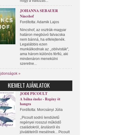
hogy a változás...
JOHANNA SEBAUER
Nincshof
Fordította: Adamik Lajos
Nincshof, az osztrák-magyar
határon megbúvó falvacska
nem bánná, ha elfelejtenék.
Legalábbis ezen
munkálkodnak az ,,oblivisták",
ama három különös férfiú, aki
mindenáron menekülni
szeretne...
újdonságok »
KIEMELT AJÁNLATOK
JODI PICOULT
A bálna éneke - Regény öt
hangra
Fordította: Morcsányi Júlia
,,Picoult sodró lendületű
regényei rosszul működő
családokról, árulásról és
jóvátételről mesélnek... Picoult