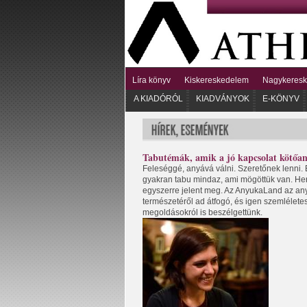
Líra könyv
Kiskereskedelem
Nagykeres
A KIADÓRÓL
KIADVÁNYOK
E-KÖNYV
Tabutémák, amik a jó kapcsolat kötőan
Feleséggé, anyává válni. Szeretőnek lenni. 
gyakran tabu mindaz, ami mögöttük van. Hercs
egyszerre jelent meg. Az AnyukaLand az any
természetéről ad átfogó, és igen szemléletes
megoldásokról is beszélgettünk.