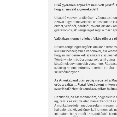
Első gyerekes anyaként nem volt ijesztő, 
hogyan neveld a gyerekedet?
Újságíró vagyok, a túlélésem záloga az, ho
Szóval a gyerekneveléssel kapcsolatban is 
orvost, védőnőt, barátnőt, rokont, akiknek
gyerekorvos, aki rengeteget segít a mai napi
Valójában mennyire lehet felkészülni a sz
Nekem rengeteget segített, amikor a terhes
leültünk beszélgetni a védőnővel, aki készs
hogy mi mindenre kell számítani a szülésnél
Tömény információcsomag volt, amit utána he
készülnek egy nagyobb versenyre. Ráadásul
szülésig hetente háromszor terhes tornára: 
szülésélményhez.
Az AnyukaLand után pedig megírtad a Magy
erős a váltás… Fiatal feleségként milyen 
sztorikkal? Nem érezted azt, mikor hallga
Hazudnék, ha azt mondanám, hogy eleinte 
ég, rám is ez vár, de elég hamar kapcsolt az
A munka kezdetén megbeszéltem magammal, h
hallgatónak, közvetítőnek kell lennem, aki 
feladatom, hogy ebből az alapállásból kiind