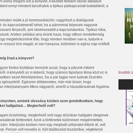
tem volna megírni ezt a könyvet. A kezdeti félelem idővel átalakult
ént ennyi mindent tanulhatok a tipikus párkapcsolati buktatókról, a
 minden múlik a jó kommunikáción: nagyrészt a dialógusok
et- és kapcsolatmentő lehet, ha a párommal képesek vagyunk
avaró tényezőt, ami ránehezedett a kapcsolatunkra. Tipikus hiba,
dolunk. Amikor például arra érünk haza, hogy otthon rendetlenség
, hogy megkérdeznénk tőle, hogy minden rendben van-e, tudunk-e
en rosszul érzi magát, el van havazva, különben is egész nap ordított
 míg írtad a könyvet?
gyon fontos tisztában lennünk azzal, hogy a párunk miként
további 
ől. A könyvből az is kiderül, hogy számos fajsúlyos téma közt ez is
setben vezet félrelépéshez, ha a pár tagjai nem tudnak őszintén
is igényeikről. Egészen döbbenetes, már-már bizarr, hogy
 interjúalanyaim titkos vágyairól, amiről a házastársuknak fogalma
t a könyvben, aminek olvasása közben azon gondolkodtam, hogy
ket hallgattad… Megterhelő volt?
agam érzelmileg, megterhelő volt nagy dózisban hallgatni idegenek
olatának történeteit. Azok a történetek különösen megérintettek,
ám. Interjúzás közben nem egy megható pillanatot éltünk át, volt
yal. Persze volt nevetés is. Két találkozást leszámítva, végtelenül