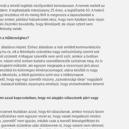
 témát a lehető legtöbb nézőpontból bemutassam. A nemek mellett az
dtem. A legfiatalabb interjúalany 25 éves, a legidősebb 63. A heteró
ogy leszbikus nő és meleg férfi is megossza a tapasztalatait a
az ember, például hiányérzetet okoz, hogy nem futottam bele olyan
 és őszintén bevallotta, hogy félrelépett, de olyan sztorit sem
 feleség valaki.
et a hűtlenséghez?
 általános képlet. Ehhez általában a már említett kommunikációs
ny.hu-ra, ott a félrelépés szándéka nagy valószínűség szerint sok
 született. A Magyar szeretők nem arról szól, amikor a buliban
r, nálam első sorban tudatos szeretőkeresők szólalnak meg. Az is
 drogként működik: aki egyszer megkapta a viszonnyal járó plusz
intenzitást és különleges élménycsomagot, utána később is nagy
 titkolózás, a tiltott gyümölcs színt visz a hétköznapok
tő, hogy egy-egy szeretői viszony „szavatossági ideje” nagyjából
t kialakult kötődés olyannyira elmélyül, hogy elviselhetetlen teherré
ami azzal kapcsolatban, hogy mi alapján választunk párt vagy
csenek tisztában azzal, hogy kit választanak, amikor hosszú távon
eretőzéshez nem egyszer vezet az, hogy valaki megalkuvó módon
a „szeretőt” nem igazán, inkább csak a leendő feleséget/férjet és
 a gyerekek születése után döbbennek rá, hogy valami nem stimmel,