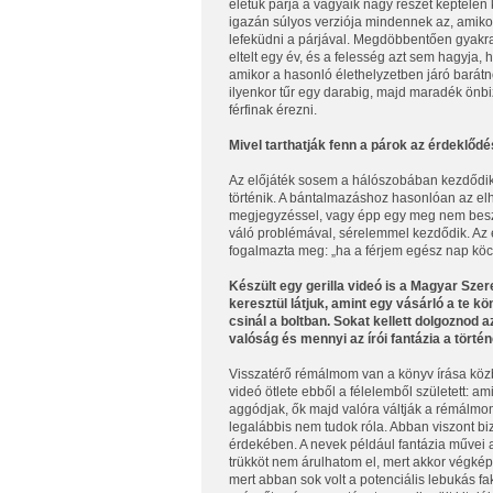
életük párja a vágyaik nagy részét képtelen k
igazán súlyos verziója mindennek az, amiko
lefeküdni a párjával. Megdöbbentően gyakra
eltelt egy év, és a felesség azt sem hagyja, 
amikor a hasonló élethelyzetben járó barátn
ilyenkor tűr egy darabig, majd maradék önb
férfinak érezni.
Mivel tarthatják fenn a párok az érdeklőd
Az előjáték sosem a hálószobában kezdődik
történik. A bántalmazáshoz hasonlóan az elh
megjegyzéssel, vagy épp egy meg nem beszél
váló problémával, sérelemmel kezdődik. Az 
fogalmazta meg: „ha a férjem egész nap köc
Készült egy gerilla videó is a Magyar Sz
keresztül látjuk, amint egy vásárló a te kö
csinál a boltban. Sokat kellett dolgoznod 
valóság és mennyi az írói fantázia a tört
Visszatérő rémálmom van a könyv írása közbe
videó ötlete ebből a félelemből született: 
aggódjak, ők majd valóra váltják a rémálmom
legalábbis nem tudok róla. Abban viszont b
érdekében. A nevek például fantázia művei a 
trükköt nem árulhatom el, mert akkor végképp 
mert abban sok volt a potenciális lebukás fa