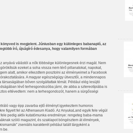
t könyved is megjelent. Júniusban egy különleges babanapló, az
a legtöbb író, újságíró édesanya, hogy valamilyen formában
 az anyává válástól a nők többsége különlegesnek érzi magát. Nem
egörökítsük ezeket a soha vissza nem térő pillanatokat, napokat,
ségem alatt, amikor elkezdtem posztolni az élményeimet a Facebook
órakoztatására. A magyar egészségügy útvesztői, a mindennapos
 társaságában bőven szolgáltattak témát. Például elég lesújtó
dságában lévő terhesgondozóba járni, de abba a sztereotípiába is
biztos eltévedtem: nem a terhesgondozót, hanem a sürgősségi
sztráló vagy épp zavarba ejtő élményt igyekeztem humoros
re figyelt fel az Athenaeum Kiadó. Az AnyukaLand egyik fele végül
ik fele pedig aktív kutatómunka eredménye: rengeteg baba-mama
máknak szóló magazint, és szaklapot böngésztem át élmények,
kismamák” zseniális karakterét például talált tárgyként a
em be.