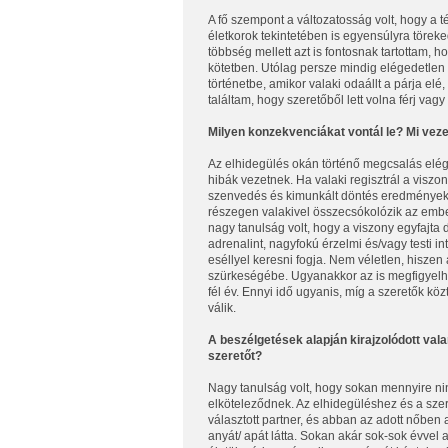
A fő szempont a változatosság volt, hogy a
életkorok tekintetében is egyensúlyra töreke
többség mellett azt is fontosnak tartottam, h
kötetben. Utólag persze mindig elégedetlen 
történetbe, amikor valaki odaállt a párja elé,
találtam, hogy szeretőből lett volna férj vagy
Milyen konzekvenciákat vontál le? Mi vez
Az elhidegülés okán történő megcsalás elég
hibák vezetnek. Ha valaki regisztrál a viszo
szenvedés és kimunkált döntés eredményekét
részegen valakivel összecsókolózik az embe
nagy tanulság volt, hogy a viszony egyfajta
adrenalint, nagyfokú érzelmi és/vagy testi 
eséllyel keresni fogja. Nem véletlen, hiszen a
szürkeségébe. Ugyanakkor az is megfigyelhe
fél év. Ennyi idő ugyanis, míg a szeretők köz
válik.
A beszélgetések alapján kirajzolódott val
szeretőt?
Nagy tanulság volt, hogy sokan mennyire nin
elköteleződnek. Az elhidegüléshez és a sz
választott partner, és abban az adott nőben 
anyát/ apát látta. Sokan akár sok-sok évvel