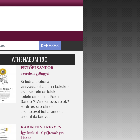
KERESÉS
ATHENAEUM 180
PETŐFI SÁNDOR
Szerelem gyöngyei
Ki tudna többet a
visszautasíthatatlan bókokról
és a szerelmes lélek
rejtelmeiről, mint Petőfi
Sándor? Minek nevezzelek? -
kérdi, és szerelmes
tekintetével bebarangolja
csodálata tárgyát....
KARINTHY FRIGYES
Így írtok ti - Gyűjteményes
kiadás