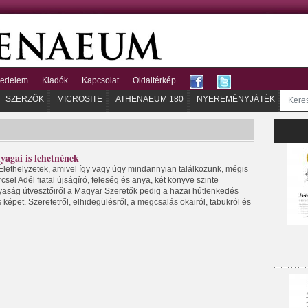
kedelem
Kiadók
Kapcsolat
Oldaltérkép
SZERZŐK
MICROSITE
ATHENAEUM 180
NYEREMÉNYJÁTÉK
yagai is lehetnének
Élethelyzetek, amivel így vagy úgy mindannyian találkozunk, mégis
el Adél fiatal újságíró, feleség és anya, két könyve szinte
aság útvesztőiről a Magyar Szeretők pedig a hazai hűtlenkedés
 képet. Szeretetről, elhidegülésről, a megcsalás okairól, tabukról és