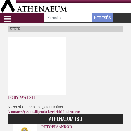
≡
KERESÉS
TOBY WALSH
A szerző kiadónál megjelent művei:
A mesterséges intelligencia legrövidebb története
ATHENAEUM 180
PETŐFI SÁNDOR