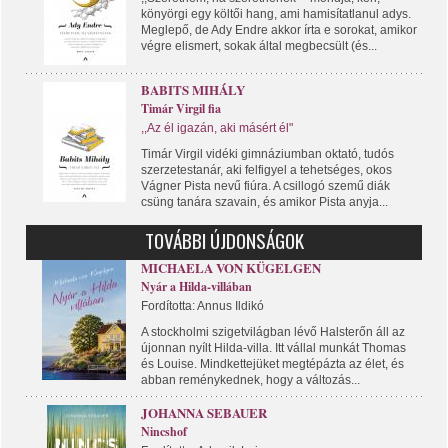
könyörgi egy költői hang, ami hamisítatlanul adys.
Meglepő, de Ady Endre akkor írta e sorokat, amikor
végre elismert, sokak által megbecsült (és...
BABITS MIHÁLY
Timár Virgil fia
,,Az él igazán, aki másért él"
Timár Virgil vidéki gimnáziumban oktató, tudós
szerzetestanár, aki felfigyel a tehetséges, okos
Vágner Pista nevű fiúra. A csillogó szemű diák
csüng tanára szavain, és amikor Pista anyja...
TOVÁBBI ÚJDONSÁGOK
MICHAELA VON KÜGELGEN
Nyár a Hilda-villában
Fordította: Annus Ildikó
A stockholmi szigetvilágban lévő Halsterőn áll az
újonnan nyílt Hilda-villa. Itt vállal munkát Thomas
és Louise. Mindkettejüket megtépázta az élet, és
abban reménykednek, hogy a változás...
JOHANNA SEBAUER
Nincshof