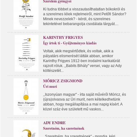
Szerelem gyöngyei
Ki tudna többet a visszautasíthatatlan bókokról és
a szerelmes lélek rejtelmeiről, mint Petőfi Sándor?
Minek nevezzelek? - kérdi, és szerelmes
tekintetével bebarangolja csodálata tárgyát....
KARINTHY FRIGYES
Így írtok ti - Gyűjteményes kiadás
Voltak, akik megsértődtek, és voltak, akik a
pályatárs elismerését látták abban, amikor
Karinthy Frigyes 1912-ben irodalmi karikatúrát
rajzolt róluk. ,,Babits Bihály" versei, vagy az Ady
költészetét...
MÓRICZ ZSIGMOND
Úri muri
,,Iszonyúan magyar" - írta saját művéről Móricz, és
(újra)olvasva az Úri murit, nem kételkedhetünk
abban, hogy megállapítása a mai napig kísért. A
közel száz éve született mű vaskos...
ADY ENDRE
Szeretném, ha szeretnének
,,Szeretném, ha szeretnének" - mondja, kéri,