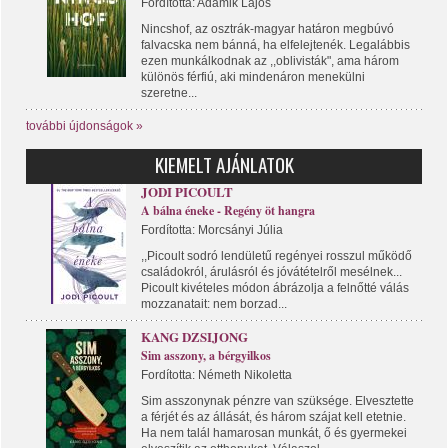
Fordította: Adamik Lajos
Nincshof, az osztrák-magyar határon megbúvó
falvacska nem bánná, ha elfelejtenék. Legalábbis
ezen munkálkodnak az ,,oblivisták", ama három
különös férfiú, aki mindenáron menekülni
szeretne...
további újdonságok »
KIEMELT AJÁNLATOK
JODI PICOULT
A bálna éneke - Regény öt hangra
Fordította: Morcsányi Júlia
,,Picoult sodró lendületű regényei rosszul működő
családokról, árulásról és jóvátételről mesélnek...
Picoult kivételes módon ábrázolja a felnőtté válás
mozzanatait: nem borzad...
KANG DZSIJONG
Sim asszony, a bérgyilkos
Fordította: Németh Nikoletta
Sim asszonynak pénzre van szüksége. Elvesztette
a férjét és az állását, és három szájat kell etetnie.
Ha nem talál hamarosan munkát, ő és gyermekei