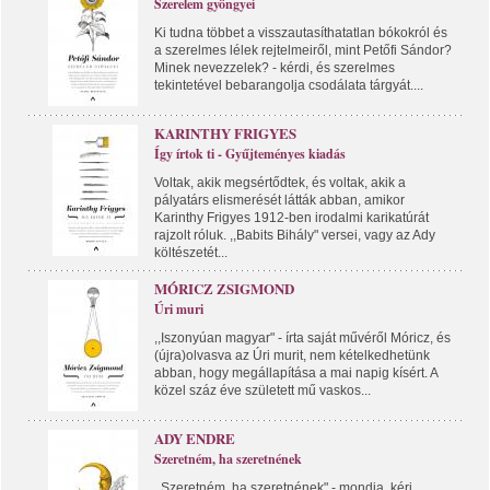
Szerelem gyöngyei
Ki tudna többet a visszautasíthatatlan bókokról és
a szerelmes lélek rejtelmeiről, mint Petőfi Sándor?
Minek nevezzelek? - kérdi, és szerelmes
tekintetével bebarangolja csodálata tárgyát....
KARINTHY FRIGYES
Így írtok ti - Gyűjteményes kiadás
Voltak, akik megsértődtek, és voltak, akik a
pályatárs elismerését látták abban, amikor
Karinthy Frigyes 1912-ben irodalmi karikatúrát
rajzolt róluk. ,,Babits Bihály" versei, vagy az Ady
költészetét...
MÓRICZ ZSIGMOND
Úri muri
,,Iszonyúan magyar" - írta saját művéről Móricz, és
(újra)olvasva az Úri murit, nem kételkedhetünk
abban, hogy megállapítása a mai napig kísért. A
közel száz éve született mű vaskos...
ADY ENDRE
Szeretném, ha szeretnének
,,Szeretném, ha szeretnének" - mondja, kéri,