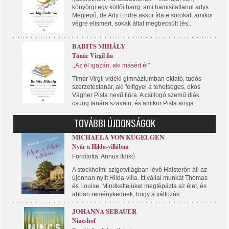
könyörgi egy költői hang, ami hamisítatlanul adys.
Meglepő, de Ady Endre akkor írta e sorokat, amikor
végre elismert, sokak által megbecsült (és...
BABITS MIHÁLY
Timár Virgil fia
,,Az él igazán, aki másért él"
Timár Virgil vidéki gimnáziumban oktató, tudós
szerzetestanár, aki felfigyel a tehetséges, okos
Vágner Pista nevű fiúra. A csillogó szemű diák
csüng tanára szavain, és amikor Pista anyja...
TOVÁBBI ÚJDONSÁGOK
MICHAELA VON KÜGELGEN
Nyár a Hilda-villában
Fordította: Annus Ildikó
A stockholmi szigetvilágban lévő Halsterőn áll az
újonnan nyílt Hilda-villa. Itt vállal munkát Thomas
és Louise. Mindkettejüket megtépázta az élet, és
abban reménykednek, hogy a változás...
JOHANNA SEBAUER
Nincshof