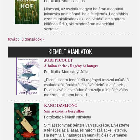
Fordította: Adamik Lajos
Nincshof, az osztrák-magyar határon megbúvó
falvacska nem bánná, ha elfelejtenék. Legalábbis
ezen munkálkodnak az ,,oblivisták", ama három
különös férfiú, aki mindenáron menekülni
szeretne...
további újdonságok »
KIEMELT AJÁNLATOK
JODI PICOULT
A bálna éneke - Regény öt hangra
Fordította: Morcsányi Júlia
,,Picoult sodró lendületű regényei rosszul működő
családokról, árulásról és jóvátételről mesélnek...
Picoult kivételes módon ábrázolja a felnőtté válás
mozzanatait: nem borzad...
KANG DZSIJONG
Sim asszony, a bérgyilkos
Fordította: Németh Nikoletta
Sim asszonynak pénzre van szüksége. Elvesztette
a férjét és az állását, és három szájat kell etetnie.
Ha nem talál hamarosan munkát, ő és gyermekei