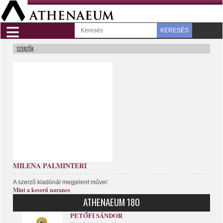
≡
KERESÉS
MILENA PALMINTERI
A szerző kiadónál megjelent művei:
Mint a keserű narancs
ATHENAEUM 180
PETŐFI SÁNDOR