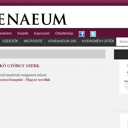
kedelem
Kiadók
Kapcsolat
Oldaltérkép
SZERZŐK
MICROSITE
ATHENAEUM 180
NYEREMÉNYJÁTÉK
KÓ GYÖRGY SZERK.
erző kiadónál megjelent művei:
csonyi hangulat - Magyar novellák