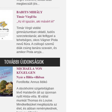
megbecsült (és...
BABITS MIHÁLY
Timár Virgil fia
,,Az él igazán, aki másért él"
Timár Virgil vidéki
gimnáziumban oktató, tudós
szerzetestanár, aki felfigyel a
tehetséges, okos Vágner Pista
nevű fiúra. A csillogó szemű
diák csüng tanára szavain, és
amikor Pista anyja...
TOVÁBBI ÚJDONSÁGOK
MICHAELA VON
KÜGELGEN
Nyár a Hilda-villában
Fordította: Annus Ildikó
A stockholmi szigetvilágban
lévő Halsterőn áll az újonnan
nyílt Hilda-villa. Itt vállal
munkát Thomas és Louise.
Mindkettejüket megtépázta az
élet, és abban reménykednek,