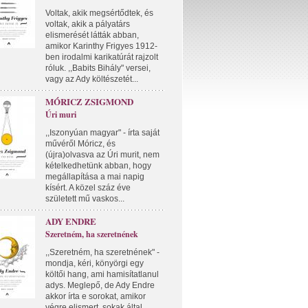
Voltak, akik megsértődtek, és
voltak, akik a pályatárs
elismerését látták abban,
amikor Karinthy Frigyes 1912-
ben irodalmi karikatúrát rajzolt
róluk. ,,Babits Bihály" versei,
vagy az Ady költészetét...
MÓRICZ ZSIGMOND
Úri muri
,,Iszonyúan magyar" - írta saját
művéről Móricz, és
(újra)olvasva az Úri murit, nem
kételkedhetünk abban, hogy
megállapítása a mai napig
kísért. A közel száz éve
született mű vaskos...
ADY ENDRE
Szeretném, ha szeretnének
,,Szeretném, ha szeretnének" -
mondja, kéri, könyörgi egy
költői hang, ami hamisítatlanul
adys. Meglepő, de Ady Endre
akkor írta e sorokat, amikor
végre elismert, sokak által