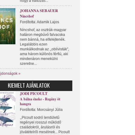
hogy a változás...
JOHANNA SEBAUER
Nincshof
Fordította: Adamik Lajos
Nincshof, az osztrák-magyar
határon megbúvó falvacska
nem bánná, ha elfelejtenék.
Legalábbis ezen
munkálkodnak az ,,oblivisták",
ama három különös férfiú, aki
mindenáron menekülni
szeretne...
újdonságok »
KIEMELT AJÁNLATOK
JODI PICOULT
A bálna éneke - Regény öt
hangra
Fordította: Morcsányi Júlia
,,Picoult sodró lendületű
regényei rosszul működő
családokról, árulásról és
jóvátételről mesélnek... Picoult