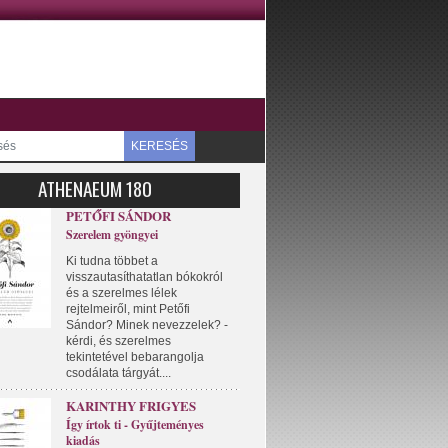
KERESÉS
ATHENAEUM 180
PETŐFI SÁNDOR
Szerelem gyöngyei
Ki tudna többet a
visszautasíthatatlan bókokról
és a szerelmes lélek
rejtelmeiről, mint Petőfi
Sándor? Minek nevezzelek? -
kérdi, és szerelmes
tekintetével bebarangolja
csodálata tárgyát....
KARINTHY FRIGYES
Így írtok ti - Gyűjteményes
kiadás