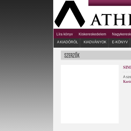
Líra könyv
Kiskereskedelem
Nagykeres
A KIADÓRÓL
KIADVÁNYOK
E-KÖNYV
SIM
A sz
Kará