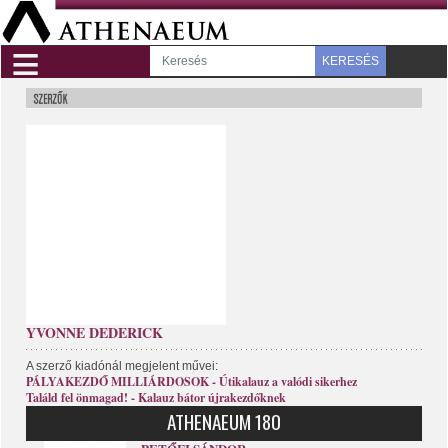
≡
KERESÉS
YVONNE DEDERICK
A szerző kiadónál megjelent művei:
PÁLYAKEZDŐ MILLIÁRDOSOK - Útikalauz a valódi sikerhez
Találd fel önmagad! - Kalauz bátor újrakezdőknek
ATHENAEUM 180