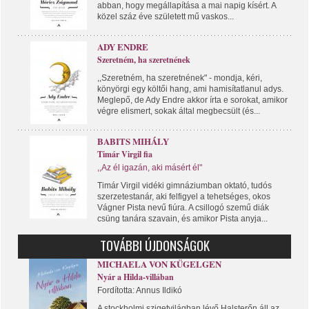
abban, hogy megállapítása a mai napig kísért. A
közel száz éve született mű vaskos...
ADY ENDRE
Szeretném, ha szeretnének
,,Szeretném, ha szeretnének" - mondja, kéri,
könyörgi egy költői hang, ami hamisítatlanul adys.
Meglepő, de Ady Endre akkor írta e sorokat, amikor
végre elismert, sokak által megbecsült (és...
BABITS MIHÁLY
Timár Virgil fia
,,Az él igazán, aki másért él"
Timár Virgil vidéki gimnáziumban oktató, tudós
szerzetestanár, aki felfigyel a tehetséges, okos
Vágner Pista nevű fiúra. A csillogó szemű diák
csüng tanára szavain, és amikor Pista anyja...
TOVÁBBI ÚJDONSÁGOK
MICHAELA VON KÜGELGEN
Nyár a Hilda-villában
Fordította: Annus Ildikó
A stockholmi szigetvilágban lévő Halsterőn áll az