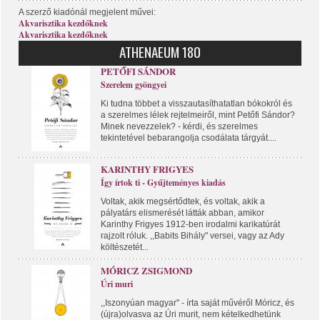
A szerző kiadónál megjelent művei:
Akvarisztika kezdőknek
Akvarisztika kezdőknek
ATHENAEUM 180
PETŐFI SÁNDOR
Szerelem gyöngyei
Ki tudna többet a visszautasíthatatlan bókokról és
a szerelmes lélek rejtelmeiről, mint Petőfi Sándor?
Minek nevezzelek? - kérdi, és szerelmes
tekintetével bebarangolja csodálata tárgyát....
KARINTHY FRIGYES
Így írtok ti - Gyűjteményes kiadás
Voltak, akik megsértődtek, és voltak, akik a
pályatárs elismerését látták abban, amikor
Karinthy Frigyes 1912-ben irodalmi karikatúrát
rajzolt róluk. ,,Babits Bihály" versei, vagy az Ady
költészetét...
MÓRICZ ZSIGMOND
Úri muri
,,Iszonyúan magyar" - írta saját művéről Móricz, és
(újra)olvasva az Úri murit, nem kételkedhetünk