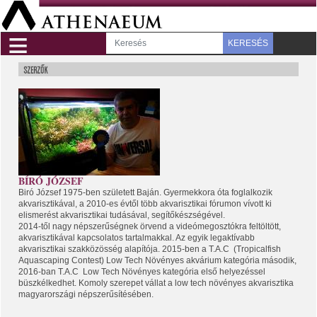
≡
KERESÉS
BÍRÓ JÓZSEF
Biró József 1975-ben született Baján. Gyermekkora óta foglalkozik
akvarisztikával, a 2010-es évtől több akvarisztikai fórumon vívott ki
elismerést akvarisztikai tudásával, segítőkészségével.
2014-től nagy népszerűségnek örvend a videómegosztókra feltöltött,
akvarisztikával kapcsolatos tartalmakkal. Az egyik legaktívabb
akvarisztikai szakközösség alapítója. 2015-ben a T.A.C
(Tropicalfish
Aquascaping Contest) Low Tech Növényes akvárium kategória második,
2016-ban T.A.C
Low Tech Növényes kategória első helyezéssel
büszkélkedhet. Komoly szerepet vállat a low tech növényes akvarisztika
magyarországi népszerűsítésében.