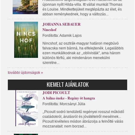
újonnan nyílt Hilda-villa. Itt vállal munkát Thomas
és Louise. Mindkettejüket megtépázta az élet, és
abban reménykednek, hogy a változás...
JOHANNA SEBAUER
Nincshof
Fordította: Adamik Lajos
Nincshof, az osztrák-magyar határon megbúvó
falvacska nem bánná, ha elfelejtenék. Legalábbis
ezen munkálkodnak az ,,oblivisták", ama három
különös férfiú, aki mindenáron menekülni
szeretne...
további újdonságok »
KIEMELT AJÁNLATOK
JODI PICOULT
A bálna éneke - Regény öt hangra
Fordította: Morcsányi Júlia
,,Picoult sodró lendületű regényei rosszul működő
családokról, árulásról és jóvátételről mesélnek...
Picoult kivételes módon ábrázolja a felnőtté válás
mozzanatait: nem borzad...