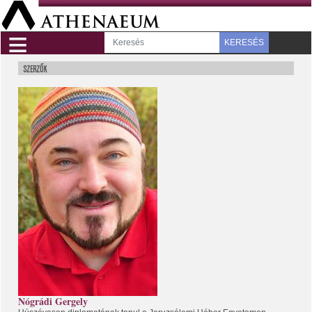
≡
KERESÉS
Nógrádi Gergely