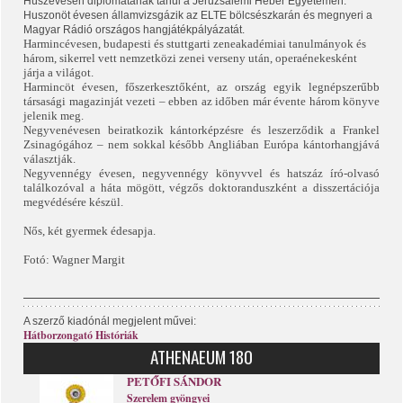
Húszévesen diplomatának tanul a Jeruzsálemi Héber Egyetemen.
Huszonöt évesen államvizsgázik az ELTE bölcsészkarán és megnyeri a
Magyar Rádió országos hangjátékpályázatát.
Harmincévesen, budapesti és stuttgarti zeneakadémiai tanulmányok és
három, sikerrel vett nemzetközi zenei verseny után, operaénekesként
járja a világot.
Harmincöt évesen, főszerkesztőként, az ország egyik legnépszerűbb
társasági magazinját vezeti – ebben az időben már évente három könyve
jelenik meg.
Negyvenévesen beiratkozik kántorképzésre és leszerződik a Frankel
Zsinagógához – nem sokkal később Angliában Európa kántorhangjává
választják.
Negyvennégy évesen, negyvennégy könyvvel és hatszáz író-olvasó
találkozóval a háta mögött, végzős doktoranduszként a disszertációja
megvédésére készül.
Nős, két gyermek édesapja.
Fotó: Wagner Margit
A szerző kiadónál megjelent művei:
Hátborzongató Históriák
ATHENAEUM 180
PETŐFI SÁNDOR
Szerelem gyöngyei