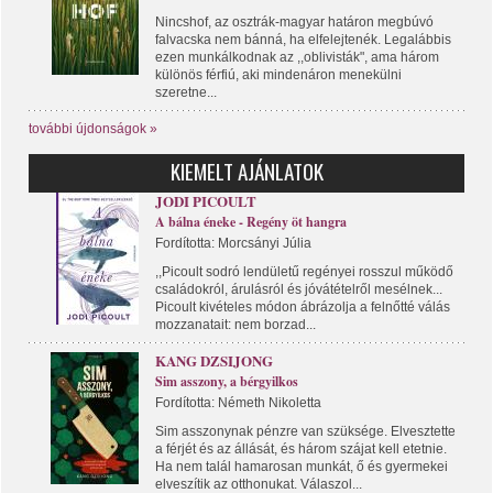
Nincshof, az osztrák-magyar határon megbúvó
falvacska nem bánná, ha elfelejtenék. Legalábbis
ezen munkálkodnak az ,,oblivisták", ama három
különös férfiú, aki mindenáron menekülni
szeretne...
további újdonságok »
KIEMELT AJÁNLATOK
JODI PICOULT
A bálna éneke - Regény öt hangra
Fordította: Morcsányi Júlia
,,Picoult sodró lendületű regényei rosszul működő
családokról, árulásról és jóvátételről mesélnek...
Picoult kivételes módon ábrázolja a felnőtté válás
mozzanatait: nem borzad...
KANG DZSIJONG
Sim asszony, a bérgyilkos
Fordította: Németh Nikoletta
Sim asszonynak pénzre van szüksége. Elvesztette
a férjét és az állását, és három szájat kell etetnie.
Ha nem talál hamarosan munkát, ő és gyermekei
elveszítik az otthonukat. Válaszol...