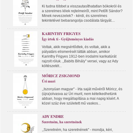
Ki tudna többet a visszautasíthatatlan bókokról és
a szerelmes lélek rejtelmeiről, mint Petőfi Sándor?
Minek nevezzelek? - kérdi, és szerelmes
tekintetével bebarangolja csodálata tárgyát....
KARINTHY FRIGYES
Így írtok ti - Gyűjteményes kiadás
Voltak, akik megsértődtek, és voltak, akik a
pályatárs elismerését látták abban, amikor
Karinthy Frigyes 1912-ben irodalmi karikatúrát
rajzolt róluk. ,,Babits Bihály" versei, vagy az Ady
költészetét...
MÓRICZ ZSIGMOND
Úri muri
,,Iszonyúan magyar" - írta saját művéről Móricz, és
(újra)olvasva az Úri murit, nem kételkedhetünk
abban, hogy megállapítása a mai napig kísért. A
közel száz éve született mű vaskos...
ADY ENDRE
Szeretném, ha szeretnének
,,Szeretném, ha szeretnének" - mondja, kéri,