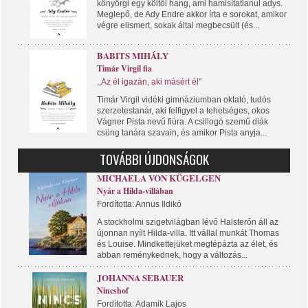
könyörgi egy költői hang, ami hamisítatlanul adys.
Meglepő, de Ady Endre akkor írta e sorokat, amikor
végre elismert, sokak által megbecsült (és...
BABITS MIHÁLY
Timár Virgil fia
,,Az él igazán, aki másért él"
Timár Virgil vidéki gimnáziumban oktató, tudós
szerzetestanár, aki felfigyel a tehetséges, okos
Vágner Pista nevű fiúra. A csillogó szemű diák
csüng tanára szavain, és amikor Pista anyja...
TOVÁBBI ÚJDONSÁGOK
MICHAELA VON KÜGELGEN
Nyár a Hilda-villában
Fordította: Annus Ildikó
A stockholmi szigetvilágban lévő Halsterőn áll az
újonnan nyílt Hilda-villa. Itt vállal munkát Thomas
és Louise. Mindkettejüket megtépázta az élet, és
abban reménykednek, hogy a változás...
JOHANNA SEBAUER
Nincshof
Fordította: Adamik Lajos