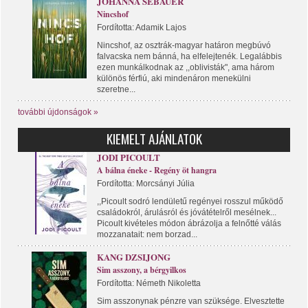
JOHANNA SEBAUER
Nincshof
Fordította: Adamik Lajos
Nincshof, az osztrák-magyar határon megbúvó
falvacska nem bánná, ha elfelejtenék. Legalábbis
ezen munkálkodnak az ,,oblivisták", ama három
különös férfiú, aki mindenáron menekülni
szeretne...
további újdonságok »
KIEMELT AJÁNLATOK
JODI PICOULT
A bálna éneke - Regény öt hangra
Fordította: Morcsányi Júlia
,,Picoult sodró lendületű regényei rosszul működő
családokról, árulásról és jóvátételről mesélnek...
Picoult kivételes módon ábrázolja a felnőtté válás
mozzanatait: nem borzad...
KANG DZSIJONG
Sim asszony, a bérgyilkos
Fordította: Németh Nikoletta
Sim asszonynak pénzre van szüksége. Elvesztette