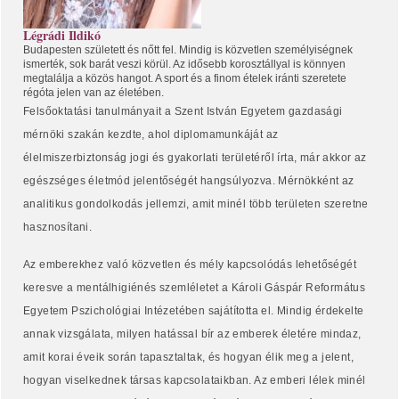
Légrádi Ildikó
Budapesten született és nőtt fel. Mindig is közvetlen személyiségnek
ismerték, sok barát veszi körül. Az idősebb korosztállyal is könnyen
megtalálja a közös hangot. A sport és a finom ételek iránti szeretete
régóta jelen van az életében.
Felsőoktatási tanulmányait a Szent István Egyetem gazdasági
mérnöki szakán kezdte, ahol diplomamunkáját az
élelmiszerbiztonság jogi és gyakorlati területéről írta, már akkor az
egészséges életmód jelentőségét hangsúlyozva. Mérnökként az
analitikus gondolkodás jellemzi, amit minél több területen szeretne
hasznosítani.
Az emberekhez való közvetlen és mély kapcsolódás lehetőségét
keresve a mentálhigiénés szemléletet a Károli Gáspár Református
Egyetem Pszichológiai Intézetében sajátította el. Mindig érdekelte
annak vizsgálata, milyen hatással bír az emberek életére mindaz,
amit korai éveik során tapasztaltak, és hogyan élik meg a jelent,
hogyan viselkednek társas kapcsolataikban. Az emberi lélek minél