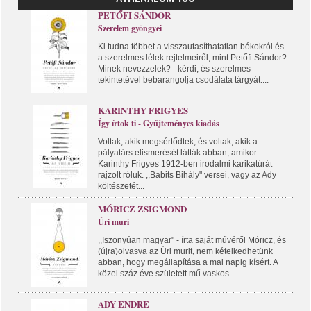
PETŐFI SÁNDOR
Szerelem gyöngyei
Ki tudna többet a visszautasíthatatlan bókokról és
a szerelmes lélek rejtelmeiről, mint Petőfi Sándor?
Minek nevezzelek? - kérdi, és szerelmes
tekintetével bebarangolja csodálata tárgyát....
KARINTHY FRIGYES
Így írtok ti - Gyűjteményes kiadás
Voltak, akik megsértődtek, és voltak, akik a
pályatárs elismerését látták abban, amikor
Karinthy Frigyes 1912-ben irodalmi karikatúrát
rajzolt róluk. ,,Babits Bihály" versei, vagy az Ady
költészetét...
MÓRICZ ZSIGMOND
Úri muri
,,Iszonyúan magyar" - írta saját művéről Móricz, és
(újra)olvasva az Úri murit, nem kételkedhetünk
abban, hogy megállapítása a mai napig kísért. A
közel száz éve született mű vaskos...
ADY ENDRE