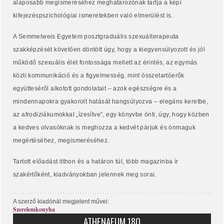
alaposabb megismeréséhez meghatározónak tartja a képi
kifejezéspszichológiai ismeretekben való elmerülést is.
A Semmelweis Egyetem posztgraduális szexuálterapeuta
szakképzését követően döntött úgy, hogy a kiegyensúlyozott és jól
működő szexuális élet fontossága mellett az érintés, az egymás
közti kommunikáció és a figyelmesség, mint összetartóerők
együtteséről alkotott gondolatait – azok egészségre és a
mindennapokra gyakorolt hatását hangsúlyozva – elegáns keretbe,
az afrodiziákumokkal „ízesítve”, egy könyvbe önti, úgy, hogy közben
a kedves olvasóknak is meghozza a kedvét párjuk és önmaguk
megértéséhez, megismeréséhez.
Tartott előadást itthon és a határon túl, több magazinba ír
szakértőként, kiadványokban jelennek meg sorai.
A szerző kiadónál megjelent művei:
Szerelemkonyha
ATHENAEUM 180