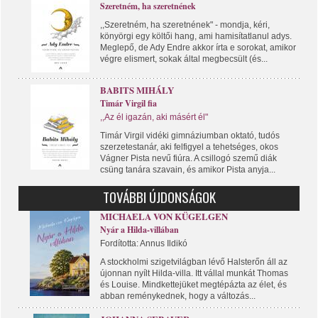
Szeretném, ha szeretnének
,,Szeretném, ha szeretnének" - mondja, kéri,
könyörgi egy költői hang, ami hamisítatlanul adys.
Meglepő, de Ady Endre akkor írta e sorokat, amikor
végre elismert, sokak által megbecsült (és...
BABITS MIHÁLY
Timár Virgil fia
,,Az él igazán, aki másért él"
Timár Virgil vidéki gimnáziumban oktató, tudós
szerzetestanár, aki felfigyel a tehetséges, okos
Vágner Pista nevű fiúra. A csillogó szemű diák
csüng tanára szavain, és amikor Pista anyja...
TOVÁBBI ÚJDONSÁGOK
MICHAELA VON KÜGELGEN
Nyár a Hilda-villában
Fordította: Annus Ildikó
A stockholmi szigetvilágban lévő Halsterőn áll az
újonnan nyílt Hilda-villa. Itt vállal munkát Thomas
és Louise. Mindkettejüket megtépázta az élet, és
abban reménykednek, hogy a változás...