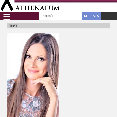
≡
KERESÉS