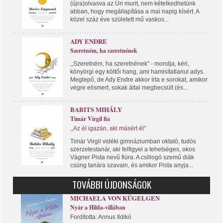
(újra)olvasva az Úri murit, nem kételkedhetünk
abban, hogy megállapítása a mai napig kísért. A
közel száz éve született mű vaskos...
ADY ENDRE
Szeretném, ha szeretnének
,,Szeretném, ha szeretnének" - mondja, kéri,
könyörgi egy költői hang, ami hamisítatlanul adys.
Meglepő, de Ady Endre akkor írta e sorokat, amikor
végre elismert, sokak által megbecsült (és...
BABITS MIHÁLY
Timár Virgil fia
,,Az él igazán, aki másért él"
Timár Virgil vidéki gimnáziumban oktató, tudós
szerzetestanár, aki felfigyel a tehetséges, okos
Vágner Pista nevű fiúra. A csillogó szemű diák
csüng tanára szavain, és amikor Pista anyja...
TOVÁBBI ÚJDONSÁGOK
MICHAELA VON KÜGELGEN
Nyár a Hilda-villában
Fordította: Annus Ildikó