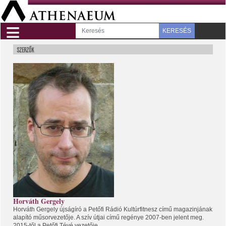
≡
KERESÉS
Horváth Gergely
Horváth Gergely újságíró a Petőfi Rádió Kultúrfitnesz című magazinjának
alapító műsorvezetője. A szív útjai című regénye 2007-ben jelent meg.
2015-től a Petőfi Tévé vezetője.