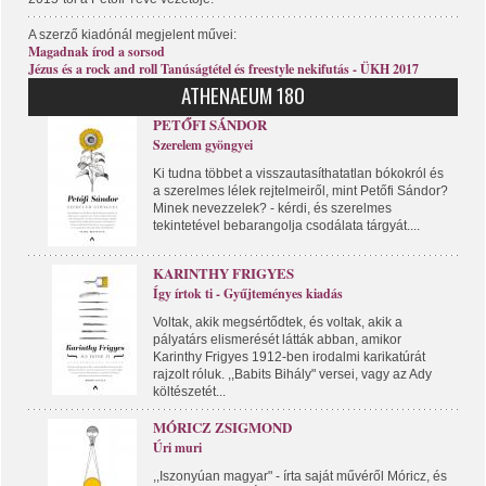
A szerző kiadónál megjelent művei:
Magadnak írod a sorsod
Jézus és a rock and roll Tanúságtétel és freestyle nekifutás - ÜKH 2017
ATHENAEUM 180
PETŐFI SÁNDOR
Szerelem gyöngyei
Ki tudna többet a visszautasíthatatlan bókokról és
a szerelmes lélek rejtelmeiről, mint Petőfi Sándor?
Minek nevezzelek? - kérdi, és szerelmes
tekintetével bebarangolja csodálata tárgyát....
KARINTHY FRIGYES
Így írtok ti - Gyűjteményes kiadás
Voltak, akik megsértődtek, és voltak, akik a
pályatárs elismerését látták abban, amikor
Karinthy Frigyes 1912-ben irodalmi karikatúrát
rajzolt róluk. ,,Babits Bihály" versei, vagy az Ady
költészetét...
MÓRICZ ZSIGMOND
Úri muri
,,Iszonyúan magyar" - írta saját művéről Móricz, és