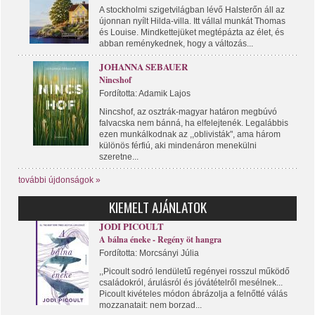
A stockholmi szigetvilágban lévő Halsterőn áll az
újonnan nyílt Hilda-villa. Itt vállal munkát Thomas
és Louise. Mindkettejüket megtépázta az élet, és
abban reménykednek, hogy a változás...
JOHANNA SEBAUER
Nincshof
Fordította: Adamik Lajos
Nincshof, az osztrák-magyar határon megbúvó
falvacska nem bánná, ha elfelejtenék. Legalábbis
ezen munkálkodnak az ,,oblivisták", ama három
különös férfiú, aki mindenáron menekülni
szeretne...
további újdonságok »
KIEMELT AJÁNLATOK
JODI PICOULT
A bálna éneke - Regény öt hangra
Fordította: Morcsányi Júlia
,,Picoult sodró lendületű regényei rosszul működő
családokról, árulásról és jóvátételről mesélnek...
Picoult kivételes módon ábrázolja a felnőtté válás
mozzanatait: nem borzad...