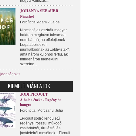
hogy a változás...
JOHANNA SEBAUER
Nincshof
Fordította: Adamik Lajos
Nincshof, az osztrák-magyar
határon megbúvó falvacska
nem bánná, ha elfelejtenék.
Legalábbis ezen
munkálkodnak az ,,oblivisták",
ama három különös férfiú, aki
mindenáron menekülni
szeretne...
újdonságok »
KIEMELT AJÁNLATOK
JODI PICOULT
A bálna éneke - Regény öt
hangra
Fordította: Morcsányi Júlia
,,Picoult sodró lendületű
regényei rosszul működő
családokról, árulásról és
jóvátételről mesélnek... Picoult