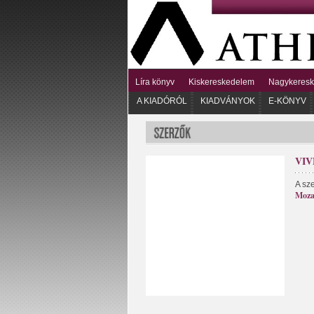
Líra könyv
Kiskereskedelem
Nagykeres
A KIADÓRÓL
KIADVÁNYOK
E-KÖNYV
VI
A sz
Moza