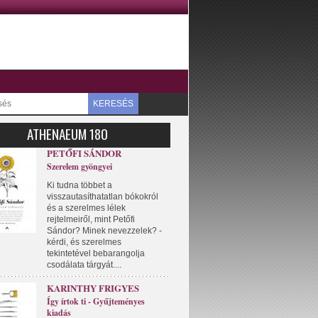
KERESÉS
ATHENAEUM 180
PETŐFI SÁNDOR
Szerelem gyöngyei
Ki tudna többet a
visszautasíthatatlan bókokról
és a szerelmes lélek
rejtelmeiről, mint Petőfi
Sándor? Minek nevezzelek? -
kérdi, és szerelmes
tekintetével bebarangolja
csodálata tárgyát....
KARINTHY FRIGYES
Így írtok ti - Gyűjteményes
kiadás