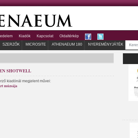
kedelem
Kiadók
Kapcsolat
Oldaltérkép
SZERZŐK
MICROSITE
ATHENAEUM 180
NYEREMÉNYJÁTÉK
VEN SHOTWELL
erző kiadónál megjelent művei:
rt múzsája