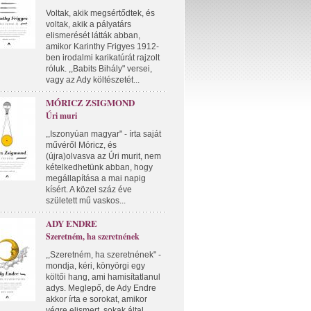
Voltak, akik megsértődtek, és
voltak, akik a pályatárs
elismerését látták abban,
amikor Karinthy Frigyes 1912-
ben irodalmi karikatúrát rajzolt
róluk. ,,Babits Bihály" versei,
vagy az Ady költészetét...
MÓRICZ ZSIGMOND
Úri muri
,,Iszonyúan magyar" - írta saját
művéről Móricz, és
(újra)olvasva az Úri murit, nem
kételkedhetünk abban, hogy
megállapítása a mai napig
kísért. A közel száz éve
született mű vaskos...
ADY ENDRE
Szeretném, ha szeretnének
,,Szeretném, ha szeretnének" -
mondja, kéri, könyörgi egy
költői hang, ami hamisítatlanul
adys. Meglepő, de Ady Endre
akkor írta e sorokat, amikor
végre elismert, sokak által