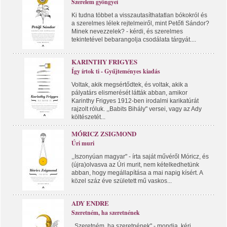
Szerelem gyöngyei
Ki tudna többet a visszautasíthatatlan bókokról és
a szerelmes lélek rejtelmeiről, mint Petőfi Sándor?
Minek nevezzelek? - kérdi, és szerelmes
tekintetével bebarangolja csodálata tárgyát....
KARINTHY FRIGYES
Így írtok ti - Gyűjteményes kiadás
Voltak, akik megsértődtek, és voltak, akik a
pályatárs elismerését látták abban, amikor
Karinthy Frigyes 1912-ben irodalmi karikatúrát
rajzolt róluk. ,,Babits Bihály" versei, vagy az Ady
költészetét...
MÓRICZ ZSIGMOND
Úri muri
,,Iszonyúan magyar" - írta saját művéről Móricz, és
(újra)olvasva az Úri murit, nem kételkedhetünk
abban, hogy megállapítása a mai napig kísért. A
közel száz éve született mű vaskos...
ADY ENDRE
Szeretném, ha szeretnének
,,Szeretném, ha szeretnének" - mondja, kéri,