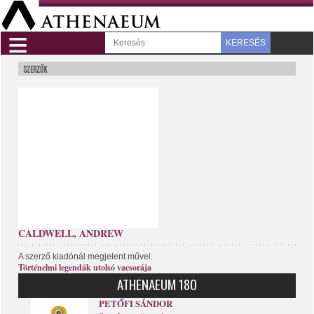
≡
KERESÉS
CALDWELL, ANDREW
A szerző kiadónál megjelent művei:
Történelmi legendák utolsó vacsorája
ATHENAEUM 180
PETŐFI SÁNDOR