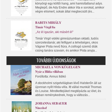
könyörgi egy költői hang, ami hamisítatlanul adys.
Meglepő, de Ady Endre akkor írta e sorokat, amikor
végre elismert, sokak által megbecsült (és...
BABITS MIHÁLY
Timár Virgil fia
,,Az él igazán, aki másért él"
Timár Virgil vidéki gimnáziumban oktató, tudós
szerzetestanár, aki felfigyel a tehetséges, okos
Vágner Pista nevű fiúra. A csillogó szemű diák
csüng tanára szavain, és amikor Pista anyja...
TOVÁBBI ÚJDONSÁGOK
MICHAELA VON KÜGELGEN
Nyár a Hilda-villában
Fordította: Annus Ildikó
A stockholmi szigetvilágban lévő Halsterőn áll az
újonnan nyílt Hilda-villa. Itt vállal munkát Thomas
és Louise. Mindkettejüket megtépázta az élet, és
abban reménykednek, hogy a változás...
JOHANNA SEBAUER
Nincshof