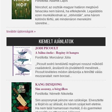
Fordította: Adamik Lajos
Nincshof, az osztrák-magyar határon megbúvó
falvacska nem bánná, ha elfelejtenék. Legalábbis
ezen munkálkodnak az ,,oblivisták", ama három
különös férfiú, aki mindenáron menekülni
szeretne...
további újdonságok »
KIEMELT AJÁNLATOK
JODI PICOULT
A bálna éneke - Regény öt hangra
Fordította: Morcsányi Júlia
,,Picoult sodró lendületű regényei rosszul működő
családokról, árulásról és jóvátételről mesélnek...
Picoult kivételes módon ábrázolja a felnőtté válás
mozzanatait: nem borzad...
KANG DZSIJONG
Sim asszony, a bérgyilkos
Fordította: Németh Nikoletta
Sim asszonynak pénzre van szüksége. Elvesztette
a férjét és az állását, és három szájat kell etetnie.
Ha nem talál hamarosan munkát, ő és gyermekei