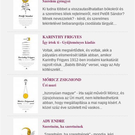
Szerelem gyöngyei
Ki tudna többet a visszautasíthatatlan bókokról és
a szerelmes lélek rejtelmeiről, mint Petőfi Sándor?
Minek nevezzelek? - kérdi, és szerelmes
tekintetével bebarangolja csodálata tárgyát....
KARINTHY FRIGYES
Így írtok ti - Gyűjteményes kiadás
Voltak, akik megsértődtek, és voltak, akik a
pályatárs elismerését látták abban, amikor
Karinthy Frigyes 1912-ben irodalmi karikatúrát
rajzolt róluk. ,,Babits Bihály" versei, vagy az Ady
költészetét...
MÓRICZ ZSIGMOND
Úri muri
,,Iszonyúan magyar" - írta saját művéről Móricz, és
(újra)olvasva az Úri murit, nem kételkedhetünk
abban, hogy megállapítása a mai napig kísért. A
közel száz éve született mű vaskos...
ADY ENDRE
Szeretném, ha szeretnének
,,Szeretném, ha szeretnének" - mondja, kéri,