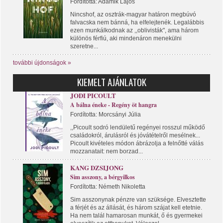
Fordította: Adamik Lajos
Nincshof, az osztrák-magyar határon megbúvó
falvacska nem bánná, ha elfelejtenék. Legalábbis
ezen munkálkodnak az ,,oblivisták", ama három
különös férfiú, aki mindenáron menekülni
szeretne...
további újdonságok »
KIEMELT AJÁNLATOK
JODI PICOULT
A bálna éneke - Regény öt hangra
Fordította: Morcsányi Júlia
,,Picoult sodró lendületű regényei rosszul működő
családokról, árulásról és jóvátételről mesélnek...
Picoult kivételes módon ábrázolja a felnőtté válás
mozzanatait: nem borzad...
KANG DZSIJONG
Sim asszony, a bérgyilkos
Fordította: Németh Nikoletta
Sim asszonynak pénzre van szüksége. Elvesztette
a férjét és az állását, és három szájat kell etetnie.
Ha nem talál hamarosan munkát, ő és gyermekei