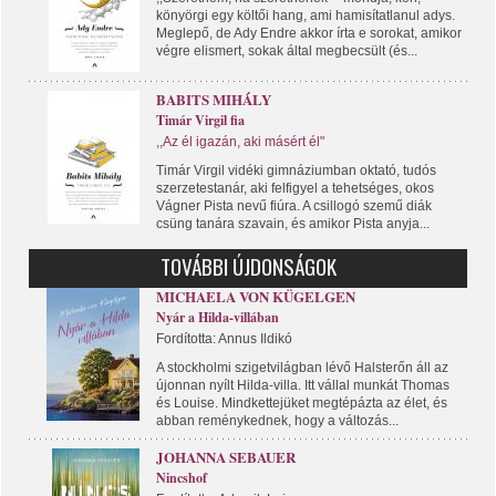
könyörgi egy költői hang, ami hamisítatlanul adys.
Meglepő, de Ady Endre akkor írta e sorokat, amikor
végre elismert, sokak által megbecsült (és...
BABITS MIHÁLY
Timár Virgil fia
,,Az él igazán, aki másért él"
Timár Virgil vidéki gimnáziumban oktató, tudós
szerzetestanár, aki felfigyel a tehetséges, okos
Vágner Pista nevű fiúra. A csillogó szemű diák
csüng tanára szavain, és amikor Pista anyja...
TOVÁBBI ÚJDONSÁGOK
MICHAELA VON KÜGELGEN
Nyár a Hilda-villában
Fordította: Annus Ildikó
A stockholmi szigetvilágban lévő Halsterőn áll az
újonnan nyílt Hilda-villa. Itt vállal munkát Thomas
és Louise. Mindkettejüket megtépázta az élet, és
abban reménykednek, hogy a változás...
JOHANNA SEBAUER
Nincshof