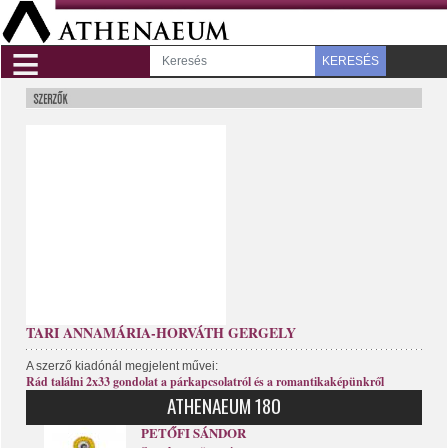
≡
KERESÉS
TARI ANNAMÁRIA-HORVÁTH GERGELY
A szerző kiadónál megjelent művei:
Rád találni 2x33 gondolat a párkapcsolatról és a romantikaképünkről
ATHENAEUM 180
PETŐFI SÁNDOR