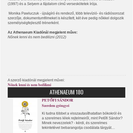
(1997) és a
Selyem a fájdalom
című verseskötetek írója.
Monika Pawluczuk - újságíró és rendező, több televízió- és rádiósorozat
szerzője, dokumentumfilmeket is készített, két éve pedig nőkkel dolgozik
személyiségfejlesztő trénerként.
Az Athenaeum Kiadónál megjelent műve:
Nőnek lenni és nem bedilizni
(2012)
A szerző kiadónál megjelent művei:
Nőnek lenni és nem bedilizni
ATHENAEUM 180
PETŐFI SÁNDOR
Szerelem gyöngyei
Ki tudna többet a visszautasíthatatlan bókokról és
a szerelmes lélek rejtelmeiről, mint Petőfi Sándor?
Minek nevezzelek? - kérdi, és szerelmes
tekintetével bebarangolja csodálata tárgyát....