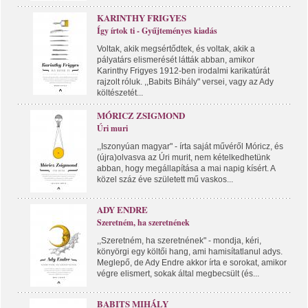
KARINTHY FRIGYES
Így írtok ti - Gyűjteményes kiadás
Voltak, akik megsértődtek, és voltak, akik a
pályatárs elismerését látták abban, amikor
Karinthy Frigyes 1912-ben irodalmi karikatúrát
rajzolt róluk. ,,Babits Bihály" versei, vagy az Ady
költészetét...
MÓRICZ ZSIGMOND
Úri muri
,,Iszonyúan magyar" - írta saját művéről Móricz, és
(újra)olvasva az Úri murit, nem kételkedhetünk
abban, hogy megállapítása a mai napig kísért. A
közel száz éve született mű vaskos...
ADY ENDRE
Szeretném, ha szeretnének
,,Szeretném, ha szeretnének" - mondja, kéri,
könyörgi egy költői hang, ami hamisítatlanul adys.
Meglepő, de Ady Endre akkor írta e sorokat, amikor
végre elismert, sokak által megbecsült (és...
BABITS MIHÁLY