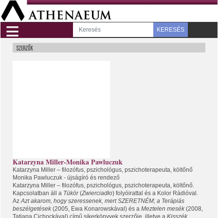
≡
KERESÉS
Katarzyna Miller-Monika Pawluczuk
Katarzyna Miller – filozófus, pszichológus, pszichoterapeuta, költőnő
Monika Pawluczuk - újságíró és rendező
Katarzyna Miller – filozófus, pszichológus, pszichoterapeuta, költőnő.
Kapcsolatban áll a
Tükör
(
Zwierciadło
) folyóirattal és a Kolor Rádióval.
Az
Azt akarom, hogy szeressenek, mert SZERETNÉM; a Terápiás
beszélgetések
(2005, Ewa Konarowskával) és a
Meztelen mesék
(2008,
Tatiana Cichockával) című sikerkönyvek szerzője, illetve a
Kisszék