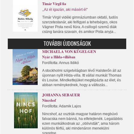
Timár Virgil fia
,,Az él igazán, aki másért él"
Timár Virgil vidéki gimnáziumban oktató, tudós
szerzetestanár, aki felfigyel a tehetséges, okos
Vágner Pista nevű fiúra. A csillogó szemű diák
csüng tanára szavain, és amikor Pista anyja...
TOVÁBBI ÚJDONSÁGOK
MICHAELA VON KÜGELGEN
Nyár a Hilda-villában
Fordította: Annus Ildikó
A stockholmi szigetvilágban lévő Halsterőn áll az
újonnan nyílt Hilda-villa. Itt vállal munkát Thomas
és Louise. Mindkettejüket megtépázta az élet, és
abban reménykednek, hogy a változás...
JOHANNA SEBAUER
Nincshof
Fordította: Adamik Lajos
Nincshof, az osztrák-magyar határon megbúvó
falvacska nem bánná, ha elfelejtenék. Legalábbis
ezen munkálkodnak az ,,oblivisták", ama három
különös férfiú, aki mindenáron menekülni
szeretne...