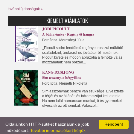
további újdonságok »
KIEMELT AJÁNLATOK
JODI PICOULT
A bálna éneke - Regény öt hangra
Fordította: Morcsányi Júlia
,,Picoult sodró lendületű regényei rosszul működő
családokról, árulásról és jóvátételről mesélnek...
Picoult kivételes módon ábrázolja a felnőtté válás
mozzanatait: nem borzad...
KANG DZSIJONG
Sim asszony, a bérgyilkos
Fordította: Németh Nikoletta
Sim asszonynak pénzre van szüksége. Elvesztette
a férjét és az állását, és három szájat kell etetnie.
Ha nem talál hamarosan munkát, ő és gyermekei
elveszítik az otthonukat. Válaszol...
Oldalainkon HTTP-sütiket használunk a jobb
Rendben!
KÖNYVPORTÁL
LÍRA KÖNYV
KAPCSOLAT
működésért.
További információkért kérjük