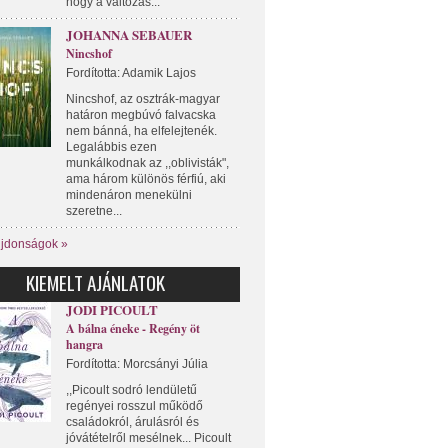
hogy a változás...
JOHANNA SEBAUER
Nincshof
Fordította: Adamik Lajos
Nincshof, az osztrák-magyar
határon megbúvó falvacska
nem bánná, ha elfelejtenék.
Legalábbis ezen
munkálkodnak az ,,oblivisták",
ama három különös férfiú, aki
mindenáron menekülni
szeretne...
újdonságok »
KIEMELT AJÁNLATOK
JODI PICOULT
A bálna éneke - Regény öt
hangra
Fordította: Morcsányi Júlia
,,Picoult sodró lendületű
regényei rosszul működő
családokról, árulásról és
jóvátételről mesélnek... Picoult