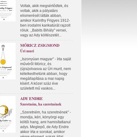
Voltak, akik megsértődtek, és
voltak, akik a pályatárs
elismerését látták abban,
amikor Karinthy Frigyes 1912-
ben irodalmi karikatúrát rajzolt
róluk. ,,Babits Bihály" versei,
vagy az Ady költészetét...
MÓRICZ ZSIGMOND
Úri muri
,,Iszonyúan magyar" - írta saját
művéről Móricz, és
(újra)olvasva az Úri murit, nem
kételkedhetünk abban, hogy
megállapítása a mai napig
kísért. A közel száz éve
született mű vaskos...
ADY ENDRE
Szeretném, ha szeretnének
,,Szeretném, ha szeretnének" -
mondja, kéri, könyörgi egy
költői hang, ami hamisítatlanul
adys. Meglepő, de Ady Endre
akkor írta e sorokat, amikor
végre elismert, sokak által