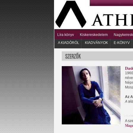
Líra könyv
Kiskereskedelem
Nagykeres
A KIADÓRÓL
KIADVÁNYOK
E-KÖNYV
Dask
1960
néve
Néps
Mosz
Az A
A té
A sz
Magz