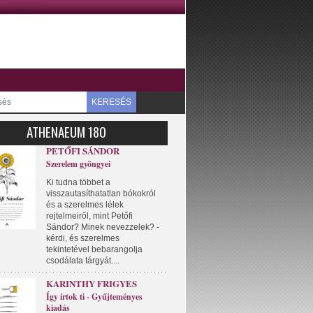
KERESÉS
ATHENAEUM 180
PETŐFI SÁNDOR
Szerelem gyöngyei
Ki tudna többet a
visszautasíthatatlan bókokról
és a szerelmes lélek
rejtelmeiről, mint Petőfi
Sándor? Minek nevezzelek? -
kérdi, és szerelmes
tekintetével bebarangolja
csodálata tárgyát....
KARINTHY FRIGYES
Így írtok ti - Gyűjteményes
kiadás