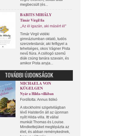
megbecsült (és...
BABITS MIHÁLY
Timár Virgil fia
,,Az él igazán, aki másért él"
Timár Virgil vidéki
gimnáziumban oktató, tudós
szerzetestanár, aki felfigyel a
tehetséges, okos Vágner Pista
nevű fiúra. A csillogó szemű
diák csüng tanára szavain, és
amikor Pista anyja...
TOVÁBBI ÚJDONSÁGOK
MICHAELA VON
KÜGELGEN
Nyár a Hilda-villában
Fordította: Annus Ildikó
A stockholmi szigetvilágban
lévő Halsterőn áll az újonnan
nyílt Hilda-villa. Itt vállal
munkát Thomas és Louise.
Mindkettejüket megtépázta az
élet, és abban reménykednek,