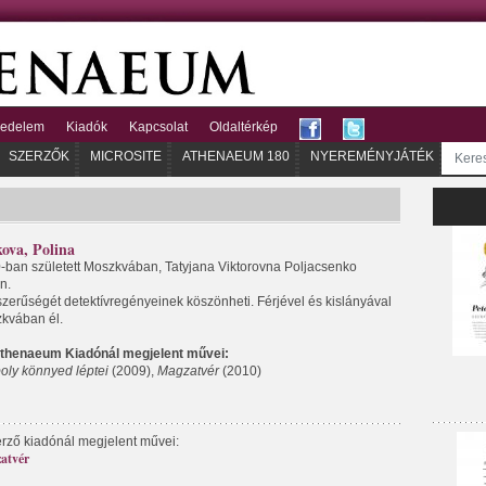
kedelem
Kiadók
Kapcsolat
Oldaltérkép
SZERZŐK
MICROSITE
ATHENAEUM 180
NYEREMÉNYJÁTÉK
ova, Polina
-ban született Moszkvában, Tatyjana Viktorovna Poljacsenko
n.
zerűségét detektívregényeinek köszönheti. Férjével és kislányával
kvában él.
thenaeum Kiadónál megjelent művei:
boly könnyed léptei
(2009),
Magzatvér
(2010)
erző kiadónál megjelent művei:
atvér