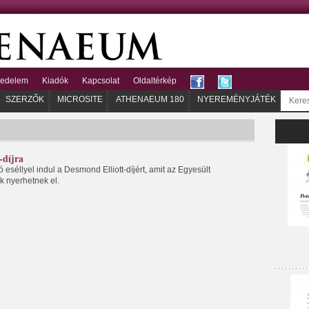
kedelem
Kiadók
Kapcsolat
Oldaltérkép
SZERZŐK
MICROSITE
ATHENAEUM 180
NYEREMÉNYJÁTÉK
-díjra
 eséllyel indul a Desmond Elliott-díjért, amit az Egyesült
k nyerhetnek el.