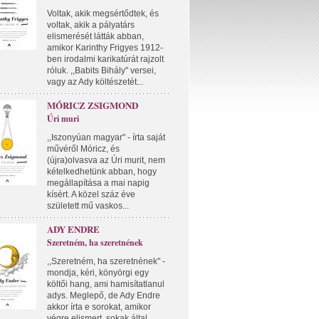
Voltak, akik megsértődtek, és
voltak, akik a pályatárs
elismerését látták abban,
amikor Karinthy Frigyes 1912-
ben irodalmi karikatúrát rajzolt
róluk. ,,Babits Bihály" versei,
vagy az Ady költészetét...
MÓRICZ ZSIGMOND
Úri muri
,,Iszonyúan magyar" - írta saját
művéről Móricz, és
(újra)olvasva az Úri murit, nem
kételkedhetünk abban, hogy
megállapítása a mai napig
kísért. A közel száz éve
született mű vaskos...
ADY ENDRE
Szeretném, ha szeretnének
,,Szeretném, ha szeretnének" -
mondja, kéri, könyörgi egy
költői hang, ami hamisítatlanul
adys. Meglepő, de Ady Endre
akkor írta e sorokat, amikor
végre elismert, sokak által