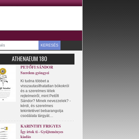
KERESÉS
ATHENAEUM 180
PETŐFI SÁNDOR
Szerelem gyöngyei
Ki tudna többet a
visszautasíthatatlan bókokról
és a szerelmes lélek
rejtelmeiről, mint Petőfi
Sándor? Minek nevezzelek? -
kérdi, és szerelmes
tekintetével bebarangolja
csodálata tárgyát....
KARINTHY FRIGYES
Így írtok ti - Gyűjteményes
kiadás