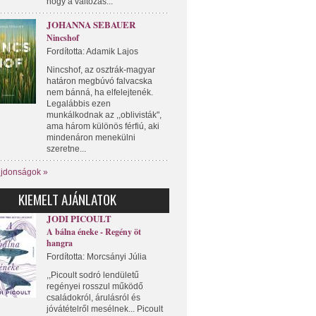
hogy a változás...
JOHANNA SEBAUER
Nincshof
Fordította: Adamik Lajos
Nincshof, az osztrák-magyar
határon megbúvó falvacska
nem bánná, ha elfelejtenék.
Legalábbis ezen
munkálkodnak az ,,oblivisták",
ama három különös férfiú, aki
mindenáron menekülni
szeretne...
újdonságok »
KIEMELT AJÁNLATOK
JODI PICOULT
A bálna éneke - Regény öt
hangra
Fordította: Morcsányi Júlia
,,Picoult sodró lendületű
regényei rosszul működő
családokról, árulásról és
jóvátételről mesélnek... Picoult