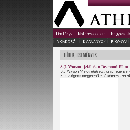
Líra könyv
Kiskereskedelem
Nagykeres
A KIADÓRÓL
KIADVÁNYOK
E-KÖNYV
S.J. Watsont jelölték a Desmond Elliott
S.J. Watson
Mielőtt elalszom
című regénye jó
Királyságban megjelenő első kötetes szerző