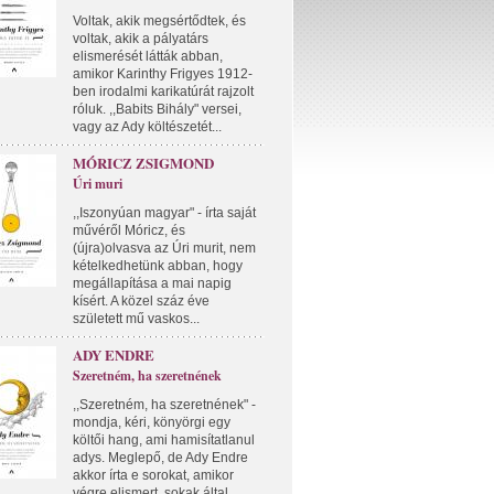
Voltak, akik megsértődtek, és
voltak, akik a pályatárs
elismerését látták abban,
amikor Karinthy Frigyes 1912-
ben irodalmi karikatúrát rajzolt
róluk. ,,Babits Bihály" versei,
vagy az Ady költészetét...
MÓRICZ ZSIGMOND
Úri muri
,,Iszonyúan magyar" - írta saját
művéről Móricz, és
(újra)olvasva az Úri murit, nem
kételkedhetünk abban, hogy
megállapítása a mai napig
kísért. A közel száz éve
született mű vaskos...
ADY ENDRE
Szeretném, ha szeretnének
,,Szeretném, ha szeretnének" -
mondja, kéri, könyörgi egy
költői hang, ami hamisítatlanul
adys. Meglepő, de Ady Endre
akkor írta e sorokat, amikor
végre elismert, sokak által