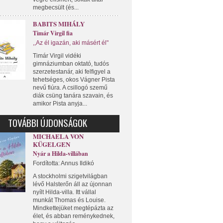
megbecsült (és...
BABITS MIHÁLY
Timár Virgil fia
,,Az él igazán, aki másért él"
Timár Virgil vidéki
gimnáziumban oktató, tudós
szerzetestanár, aki felfigyel a
tehetséges, okos Vágner Pista
nevű fiúra. A csillogó szemű
diák csüng tanára szavain, és
amikor Pista anyja...
TOVÁBBI ÚJDONSÁGOK
MICHAELA VON
KÜGELGEN
Nyár a Hilda-villában
Fordította: Annus Ildikó
A stockholmi szigetvilágban
lévő Halsterőn áll az újonnan
nyílt Hilda-villa. Itt vállal
munkát Thomas és Louise.
Mindkettejüket megtépázta az
élet, és abban reménykednek,