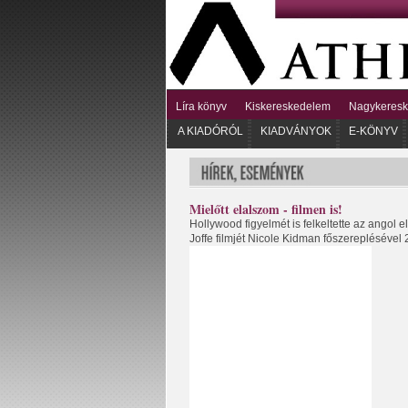
Líra könyv
Kiskereskedelem
Nagykeres
A KIADÓRÓL
KIADVÁNYOK
E-KÖNYV
Mielőtt elalszom - filmen is!
Hollywood figyelmét is felkeltette az angol 
Joffe filmjét Nicole Kidman főszereplésével