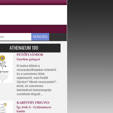
KERESÉS
ATHENAEUM 180
PETŐFI SÁNDOR
Szerelem gyöngyei
Ki tudna többet a
visszautasíthatatlan bókokról
és a szerelmes lélek
rejtelmeiről, mint Petőfi
Sándor? Minek nevezzelek? -
kérdi, és szerelmes
tekintetével bebarangolja
csodálata tárgyát....
KARINTHY FRIGYES
Így írtok ti - Gyűjteményes
kiadás