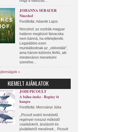
hogy a változás...
JOHANNA SEBAUER
Nincshof
Fordította: Adamik Lajos
Nincshof, az osztrák-magyar
határon megbúvó falvacska
nem bánná, ha elfelejtenék.
Legalábbis ezen
munkálkodnak az ,,oblivisták",
ama három különös férfiú, aki
mindenáron menekülni
szeretne...
újdonságok »
KIEMELT AJÁNLATOK
JODI PICOULT
A bálna éneke - Regény öt
hangra
Fordította: Morcsányi Júlia
,,Picoult sodró lendületű
regényei rosszul működő
családokról, árulásról és
jóvátételről mesélnek... Picoult