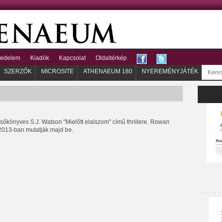
kedelem
Kiadók
Kapcsolat
Oldaltérkép
SZERZŐK
MICROSITE
ATHENAEUM 180
NYEREMÉNYJÁTÉK
elsőkönyves S.J. Watson "Mielőtt elalszom" című thrillere. Rowan
 2013-ban mutatják majd be.