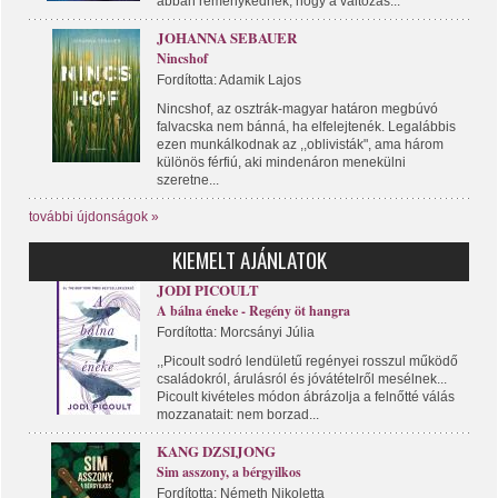
abban reménykednek, hogy a változás...
JOHANNA SEBAUER
Nincshof
Fordította: Adamik Lajos
Nincshof, az osztrák-magyar határon megbúvó
falvacska nem bánná, ha elfelejtenék. Legalábbis
ezen munkálkodnak az ,,oblivisták", ama három
különös férfiú, aki mindenáron menekülni
szeretne...
további újdonságok »
KIEMELT AJÁNLATOK
JODI PICOULT
A bálna éneke - Regény öt hangra
Fordította: Morcsányi Júlia
,,Picoult sodró lendületű regényei rosszul működő
családokról, árulásról és jóvátételről mesélnek...
Picoult kivételes módon ábrázolja a felnőtté válás
mozzanatait: nem borzad...
KANG DZSIJONG
Sim asszony, a bérgyilkos
Fordította: Németh Nikoletta