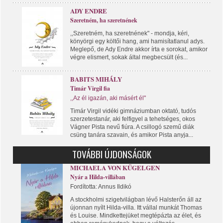
ADY ENDRE
Szeretném, ha szeretnének
,,Szeretném, ha szeretnének" - mondja, kéri,
könyörgi egy költői hang, ami hamisítatlanul adys.
Meglepő, de Ady Endre akkor írta e sorokat, amikor
végre elismert, sokak által megbecsült (és...
BABITS MIHÁLY
Timár Virgil fia
,,Az él igazán, aki másért él"
Timár Virgil vidéki gimnáziumban oktató, tudós
szerzetestanár, aki felfigyel a tehetséges, okos
Vágner Pista nevű fiúra. A csillogó szemű diák
csüng tanára szavain, és amikor Pista anyja...
TOVÁBBI ÚJDONSÁGOK
MICHAELA VON KÜGELGEN
Nyár a Hilda-villában
Fordította: Annus Ildikó
A stockholmi szigetvilágban lévő Halsterőn áll az
újonnan nyílt Hilda-villa. Itt vállal munkát Thomas
és Louise. Mindkettejüket megtépázta az élet, és