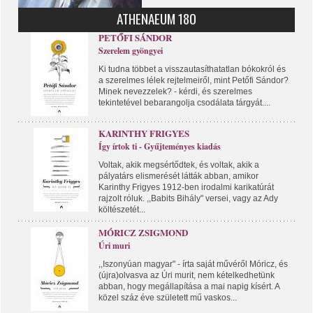
ATHENAEUM 180
PETŐFI SÁNDOR
Szerelem gyöngyei
Ki tudna többet a visszautasíthatatlan bókokról és
a szerelmes lélek rejtelmeiről, mint Petőfi Sándor?
Minek nevezzelek? - kérdi, és szerelmes
tekintetével bebarangolja csodálata tárgyát....
KARINTHY FRIGYES
Így írtok ti - Gyűjteményes kiadás
Voltak, akik megsértődtek, és voltak, akik a
pályatárs elismerését látták abban, amikor
Karinthy Frigyes 1912-ben irodalmi karikatúrát
rajzolt róluk. ,,Babits Bihály" versei, vagy az Ady
költészetét...
MÓRICZ ZSIGMOND
Úri muri
,,Iszonyúan magyar" - írta saját művéről Móricz, és
(újra)olvasva az Úri murit, nem kételkedhetünk
abban, hogy megállapítása a mai napig kísért. A
közel száz éve született mű vaskos...