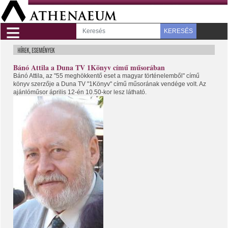
≡
KERESÉS
Bánó Attila a Duna TV 1Könyv című műsorában
Bánó Attila, az "55 meghökkentő eset a magyar történelemből" című
könyv szerzője a Duna TV "1Könyv" című műsorának vendége volt. Az
ajánlóműsor április 12-én 10.50-kor lesz látható.