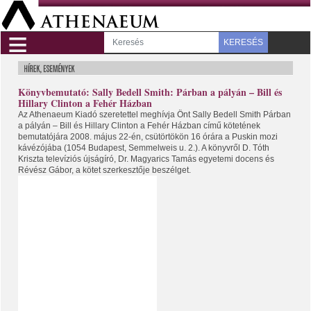
≡
KERESÉS
Könyvbemutató: Sally Bedell Smith: Párban a pályán – Bill és
Hillary Clinton a Fehér Házban
Az Athenaeum Kiadó szeretettel meghívja Önt Sally Bedell Smith Párban
a pályán – Bill és Hillary Clinton a Fehér Házban című kötetének
bemutatójára 2008. május 22-én, csütörtökön 16 órára a Puskin mozi
kávézójába (1054 Budapest, Semmelweis u. 2.). A könyvről D. Tóth
Kriszta televíziós újságíró, Dr. Magyarics Tamás egyetemi docens és
Révész Gábor, a kötet szerkesztője beszélget.