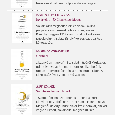
tekintetével bebarangolja csodálata tárgyát....
KARINTHY FRIGYES
Így írtok ti - Gyűjteményes kiadás
Voltak, akik megsértődtek, és voltak, akik a
pályatárs elismerését látták abban, amikor
Karinthy Frigyes 1912-ben irodalmi karikatúrát
rajzolt róluk. ,,Babits Bihály" versei, vagy az Ady
költészetét...
MÓRICZ ZSIGMOND
Úri muri
,,Iszonyúan magyar" - írta saját művéről Móricz, és
(újra)olvasva az Úri murit, nem kételkedhetünk
abban, hogy megállapítása a mai napig kísért. A
közel száz éve született mű vaskos...
ADY ENDRE
Szeretném, ha szeretnének
,,Szeretném, ha szeretnének" - mondja, kéri,
könyörgi egy költői hang, ami hamisítatlanul adys.
Meglepő, de Ady Endre akkor írta e sorokat, amikor
végre elismert, sokak által megbecsült (és...