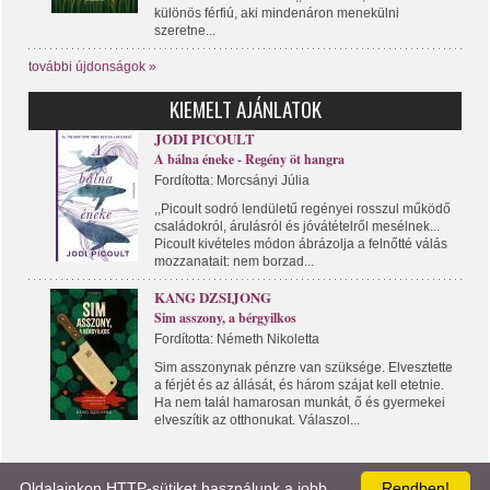
különös férfiú, aki mindenáron menekülni
szeretne...
további újdonságok »
KIEMELT AJÁNLATOK
JODI PICOULT
A bálna éneke - Regény öt hangra
Fordította: Morcsányi Júlia
,,Picoult sodró lendületű regényei rosszul működő
családokról, árulásról és jóvátételről mesélnek...
Picoult kivételes módon ábrázolja a felnőtté válás
mozzanatait: nem borzad...
KANG DZSIJONG
Sim asszony, a bérgyilkos
Fordította: Németh Nikoletta
Sim asszonynak pénzre van szüksége. Elvesztette
a férjét és az állását, és három szájat kell etetnie.
Ha nem talál hamarosan munkát, ő és gyermekei
elveszítik az otthonukat. Válaszol...
Oldalainkon HTTP-sütiket használunk a jobb
Rendben!