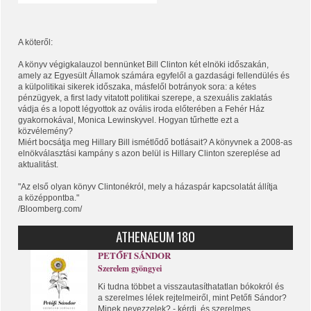
A köteről:
A könyv végigkalauzol bennünket Bill Clinton két elnöki időszakán,
amely az Egyesült Államok számára egyfelől a gazdasági fellendülés és
a külpolitikai sikerek időszaka, másfelől botrányok sora: a kétes
pénzügyek, a first lady vitatott politikai szerepe, a szexuális zaklatás
vádja és a lopott légyottok az ovális iroda előterében a Fehér Ház
gyakornokával, Monica Lewinskyvel. Hogyan tűrhette ezt a
közvélemény?
Miért bocsátja meg Hillary Bill ismétlődő botlásait? A könyvnek a 2008-as
elnökválasztási kampány s azon belül is Hillary Clinton szereplése ad
aktualitást.
"Az első olyan könyv Clintonékról, mely a házaspár kapcsolatát állítja
a középpontba."
/Bloomberg.com/
ATHENAEUM 180
PETŐFI SÁNDOR
Szerelem gyöngyei
Ki tudna többet a visszautasíthatatlan bókokról és
a szerelmes lélek rejtelmeiről, mint Petőfi Sándor?
Minek nevezzelek? - kérdi, és szerelmes