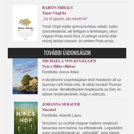
BABITS MIHÁLY
Timár Virgil fia
,,Az él igazán, aki másért él"
Timár Virgil vidéki gimnáziumban oktató, tudós
szerzetestanár, aki felfigyel a tehetséges, okos
Vágner Pista nevű fiúra. A csillogó szemű diák
csüng tanára szavain, és amikor Pista anyja...
TOVÁBBI ÚJDONSÁGOK
MICHAELA VON KÜGELGEN
Nyár a Hilda-villában
Fordította: Annus Ildikó
A stockholmi szigetvilágban lévő Halsterőn áll az
újonnan nyílt Hilda-villa. Itt vállal munkát Thomas
és Louise. Mindkettejüket megtépázta az élet, és
abban reménykednek, hogy a változás...
JOHANNA SEBAUER
Nincshof
Fordította: Adamik Lajos
Nincshof, az osztrák-magyar határon megbúvó
falvacska nem bánná, ha elfelejtenék. Legalábbis
ezen munkálkodnak az ,,oblivisták", ama három