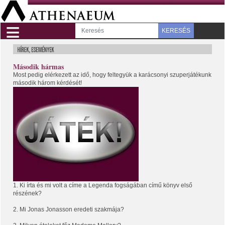
≡
KERESÉS
Második hármas
Most pedig elérkezett az idő, hogy feltegyük a karácsonyi szuperjátékunk
második három kérdését!
1. Ki írta és mi volt a címe a Legenda fogságában című könyv első
részének?
2. Mi Jonas Jonasson eredeti szakmája?