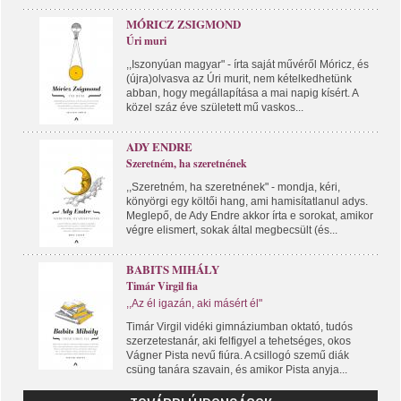
MÓRICZ ZSIGMOND
Úri muri
,,Iszonyúan magyar" - írta saját művéről Móricz, és
(újra)olvasva az Úri murit, nem kételkedhetünk
abban, hogy megállapítása a mai napig kísért. A
közel száz éve született mű vaskos...
ADY ENDRE
Szeretném, ha szeretnének
,,Szeretném, ha szeretnének" - mondja, kéri,
könyörgi egy költői hang, ami hamisítatlanul adys.
Meglepő, de Ady Endre akkor írta e sorokat, amikor
végre elismert, sokak által megbecsült (és...
BABITS MIHÁLY
Timár Virgil fia
,,Az él igazán, aki másért él"
Timár Virgil vidéki gimnáziumban oktató, tudós
szerzetestanár, aki felfigyel a tehetséges, okos
Vágner Pista nevű fiúra. A csillogó szemű diák
csüng tanára szavain, és amikor Pista anyja...