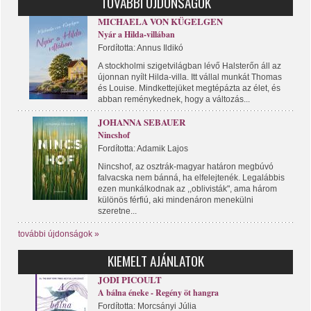
TOVÁBBI ÚJDONSÁGOK
MICHAELA VON KÜGELGEN
Nyár a Hilda-villában
Fordította: Annus Ildikó
A stockholmi szigetvilágban lévő Halsterőn áll az
újonnan nyílt Hilda-villa. Itt vállal munkát Thomas
és Louise. Mindkettejüket megtépázta az élet, és
abban reménykednek, hogy a változás...
JOHANNA SEBAUER
Nincshof
Fordította: Adamik Lajos
Nincshof, az osztrák-magyar határon megbúvó
falvacska nem bánná, ha elfelejtenék. Legalábbis
ezen munkálkodnak az ,,oblivisták", ama három
különös férfiú, aki mindenáron menekülni
szeretne...
további újdonságok »
KIEMELT AJÁNLATOK
JODI PICOULT
A bálna éneke - Regény öt hangra
Fordította: Morcsányi Júlia