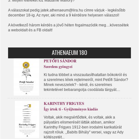
3. Milyen ételeket főz Madame Mallory?
A válaszokat pedig jatek.athenaeum@lira.hu címre várjuk - legkésőbb
december 18-ig. Az nyer, aki mind a 9 kérdésre helyesen válaszol!
A következő három kérdés a jövő héten fogalmazódik meg....kövessétek
a weboldalt és a FB oldalt!
ATHENAEUM 180
PETŐFI SÁNDOR
Szerelem gyöngyei
Ki tudna többet a visszautasíthatatlan bókokról és
a szerelmes lélek rejtelmeiről, mint Petőfi Sándor?
Minek nevezzelek? - kérdi, és szerelmes
tekintetével bebarangolja csodálata tárgyát....
KARINTHY FRIGYES
Így írtok ti - Gyűjteményes kiadás
Voltak, akik megsértődtek, és voltak, akik a
pályatárs elismerését látták abban, amikor
Karinthy Frigyes 1912-ben irodalmi karikatúrát
rajzolt róluk. ,,Babits Bihály" versei, vagy az Ady
költészetét...