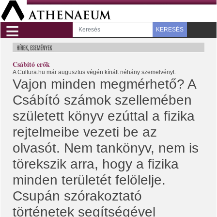
≡
KERESÉS
Csábító erők
A Cultura.hu már augusztus végén kínált néhány szemelvényt.
Vajon minden megmérhető? A
Csábító számok szellemében
született könyv ezúttal a fizika
rejtelmeibe vezeti be az
olvasót. Nem tankönyv, nem is
törekszik arra, hogy a fizika
minden területét felölelje.
Csupán szórakoztató
történetek segítségével