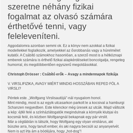
szeretne néhány fizikai
fogalmat az olvasó számára
érthetővé tenni, vagy
feleleveníteni.
Aggodalomra azonban semmi ok. Ez a könyv nem azokkal a fizikai
modellekkel foglalkozik, amelyekkel az ősrobbanás vagy a húrelmélet
kutatói. A Csábító számokhoz hasonlóan, a szerző most is a hétköznapi
emberek számára is érthető fizikai alapkérdéseket boncolgatja, rengeteg
humorral, és megdöbbentően egyszerű megoldásokkal.
Christoph Drösser : Csábító erők – Avagy a mindennapok fizikája
V. VIRSLIFIZIKA, AVAGY MIÉRT MINDIG HOSSZÁBAN REPED FÖL A
VIRSLI?
Péntek este. „Wolfgang Virslisautójá”-nál nyugalom honol.
Mint mindig, most is az egyik utcasarkon parkolt le a kocsival a hamburgi
Schanzen negyedben. Este kilenckor még üresek az utcák. Majd változik
a kép: éjfél felé a színházlátogatók megindulnak a környék klubjai és
kocsmái felé, és közben Wolfgangnál bekapnak egy pár virslit.
Már a cégtáblán is látszik, hogy Wolfgang egy olyan virsliárus, aki
büszke arra, hogy tanult ember, és aki nagyra becsüli az anyanyelvét.
Nem is azt írta ám a bódéjára, hogy „hot-dog”!