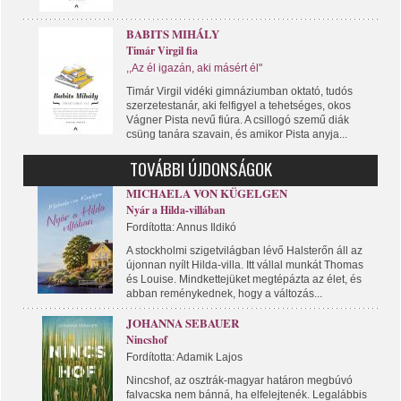
BABITS MIHÁLY
Timár Virgil fia
,,Az él igazán, aki másért él"
Timár Virgil vidéki gimnáziumban oktató, tudós
szerzetestanár, aki felfigyel a tehetséges, okos
Vágner Pista nevű fiúra. A csillogó szemű diák
csüng tanára szavain, és amikor Pista anyja...
TOVÁBBI ÚJDONSÁGOK
MICHAELA VON KÜGELGEN
Nyár a Hilda-villában
Fordította: Annus Ildikó
A stockholmi szigetvilágban lévő Halsterőn áll az
újonnan nyílt Hilda-villa. Itt vállal munkát Thomas
és Louise. Mindkettejüket megtépázta az élet, és
abban reménykednek, hogy a változás...
JOHANNA SEBAUER
Nincshof
Fordította: Adamik Lajos
Nincshof, az osztrák-magyar határon megbúvó
falvacska nem bánná, ha elfelejtenék. Legalábbis