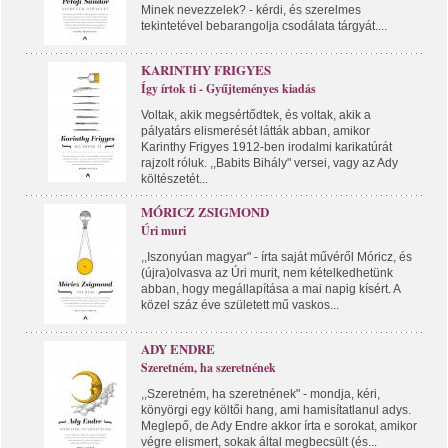
Minek nevezzelek? - kérdi, és szerelmes
tekintetével bebarangolja csodálata tárgyát....
KARINTHY FRIGYES
Így írtok ti - Gyűjteményes kiadás
Voltak, akik megsértődtek, és voltak, akik a
pályatárs elismerését látták abban, amikor
Karinthy Frigyes 1912-ben irodalmi karikatúrát
rajzolt róluk. ,,Babits Bihály" versei, vagy az Ady
költészetét...
MÓRICZ ZSIGMOND
Úri muri
,,Iszonyúan magyar" - írta saját művéről Móricz, és
(újra)olvasva az Úri murit, nem kételkedhetünk
abban, hogy megállapítása a mai napig kísért. A
közel száz éve született mű vaskos...
ADY ENDRE
Szeretném, ha szeretnének
,,Szeretném, ha szeretnének" - mondja, kéri,
könyörgi egy költői hang, ami hamisítatlanul adys.
Meglepő, de Ady Endre akkor írta e sorokat, amikor
végre elismert, sokak által megbecsült (és...