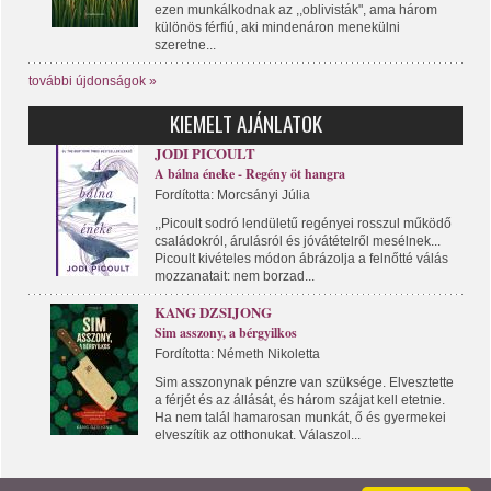
ezen munkálkodnak az ,,oblivisták", ama három
különös férfiú, aki mindenáron menekülni
szeretne...
további újdonságok »
KIEMELT AJÁNLATOK
JODI PICOULT
A bálna éneke - Regény öt hangra
Fordította: Morcsányi Júlia
,,Picoult sodró lendületű regényei rosszul működő
családokról, árulásról és jóvátételről mesélnek...
Picoult kivételes módon ábrázolja a felnőtté válás
mozzanatait: nem borzad...
KANG DZSIJONG
Sim asszony, a bérgyilkos
Fordította: Németh Nikoletta
Sim asszonynak pénzre van szüksége. Elvesztette
a férjét és az állását, és három szájat kell etetnie.
Ha nem talál hamarosan munkát, ő és gyermekei
elveszítik az otthonukat. Válaszol...