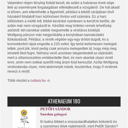
Valamikor régen tényleg fizikát tanult, de aztán a hatvanas évek vége
felé az események forgatagában elfelejtkezett a vizsgákról. De hát akadt
is bőven, ami elterelhette a figyelmét, például a kikötő utcájában lévő
házakért folytatott harc különösen fontos volt számára. Ez a harc
időközben a múlté lett, többé-kevésbé nyertesen is került ki belőle, de
aztán már nem vizsgázott le. Később meg hirtelen remek lehetőség
adódott: két sarokkal odébb megvehette a virsliárus bódéját.
Wolfgang párszor már megpróbálta a konyhában kamatoztatni
fizikatudását. Például, a virslik végébe egy-egy drótot dugott, és a
konnektorból rájuk engedte a 220 voltot. Így belül kellemesen melegek
lettek, pont jók, kívül pedig csak annyira melegedtek át, hogy még meg
lehetett őket fogni. Néhány vevő azonban idegenkedett az eljárástól,
mert a villamosszékre emlékeztette őket, és nem akartak olyan virslit
enni, amin nem sokkal azelőtt még áram folyt keresztül. Azóta Wolfgang
virslisstandja olyan, mint akármelyik másik, leszámítva, hogy ő virslinek
nevezi a virslit.
Több részlet a
cultura.hu
-n.
ATHENAEUM 180
PETŐFI SÁNDOR
Szerelem gyöngyei
Ki tudna többet a visszautasíthatatlan bókokról és
a szerelmes lélek rejtelmeiről, mint Petőfi Sándor?