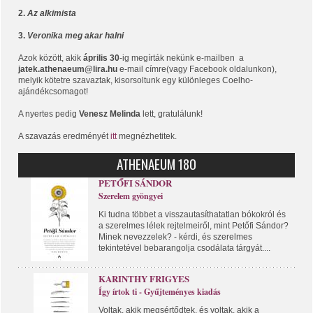
2.
Az alkimista
3.
Veronika meg akar halni
Azok között, akik
április 30
-ig megírták nekünk e-mailben a
jatek.athenaeum@lira.hu
e-mail címre(vagy Facebook oldalunkon),
melyik kötetre szavaztak, kisorsoltunk egy különleges Coelho-
ajándékcsomagot!
A nyertes pedig
Venesz Melinda
lett, gratulálunk!
A szavazás eredményét
itt
megnézhetitek.
ATHENAEUM 180
PETŐFI SÁNDOR
Szerelem gyöngyei
Ki tudna többet a visszautasíthatatlan bókokról és
a szerelmes lélek rejtelmeiről, mint Petőfi Sándor?
Minek nevezzelek? - kérdi, és szerelmes
tekintetével bebarangolja csodálata tárgyát....
KARINTHY FRIGYES
Így írtok ti - Gyűjteményes kiadás
Voltak, akik megsértődtek, és voltak, akik a