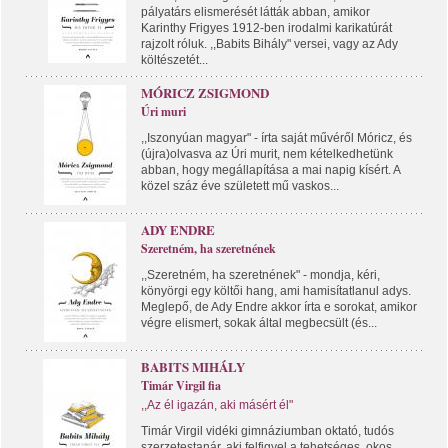
pályatárs elismerését látták abban, amikor
Karinthy Frigyes 1912-ben irodalmi karikatúrát
rajzolt róluk. ,,Babits Bihály" versei, vagy az Ady
költészetét...
MÓRICZ ZSIGMOND
Úri muri
,,Iszonyúan magyar" - írta saját művéről Móricz, és
(újra)olvasva az Úri murit, nem kételkedhetünk
abban, hogy megállapítása a mai napig kísért. A
közel száz éve született mű vaskos...
ADY ENDRE
Szeretném, ha szeretnének
,,Szeretném, ha szeretnének" - mondja, kéri,
könyörgi egy költői hang, ami hamisítatlanul adys.
Meglepő, de Ady Endre akkor írta e sorokat, amikor
végre elismert, sokak által megbecsült (és...
BABITS MIHÁLY
Timár Virgil fia
,,Az él igazán, aki másért él"
Timár Virgil vidéki gimnáziumban oktató, tudós
szerzetestanár, aki felfigyel a tehetséges, okos