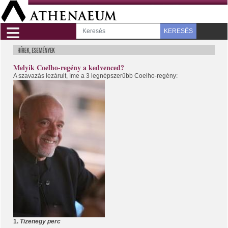
≡
KERESÉS
Melyik Coelho-regény a kedvenced?
A szavazás lezárult, íme a 3 legnépszerűbb Coelho-regény:
1.
Tizenegy perc