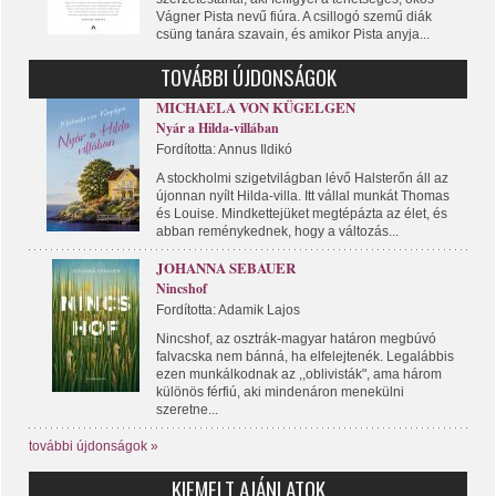
Vágner Pista nevű fiúra. A csillogó szemű diák
csüng tanára szavain, és amikor Pista anyja...
TOVÁBBI ÚJDONSÁGOK
MICHAELA VON KÜGELGEN
Nyár a Hilda-villában
Fordította: Annus Ildikó
A stockholmi szigetvilágban lévő Halsterőn áll az
újonnan nyílt Hilda-villa. Itt vállal munkát Thomas
és Louise. Mindkettejüket megtépázta az élet, és
abban reménykednek, hogy a változás...
JOHANNA SEBAUER
Nincshof
Fordította: Adamik Lajos
Nincshof, az osztrák-magyar határon megbúvó
falvacska nem bánná, ha elfelejtenék. Legalábbis
ezen munkálkodnak az ,,oblivisták", ama három
különös férfiú, aki mindenáron menekülni
szeretne...
további újdonságok »
KIEMELT AJÁNLATOK