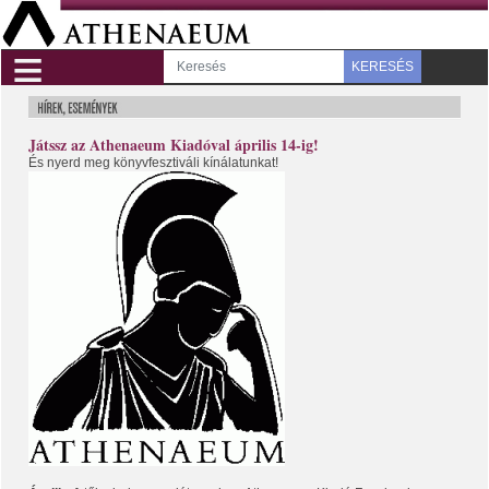
≡
KERESÉS
Játssz az Athenaeum Kiadóval április 14-ig!
És nyerd meg könyvfesztiváli kínálatunkat!