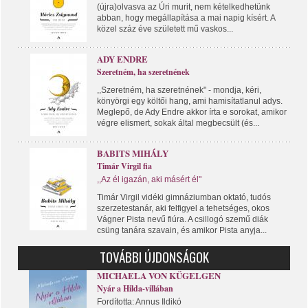
(újra)olvasva az Úri murit, nem kételkedhetünk
abban, hogy megállapítása a mai napig kísért. A
közel száz éve született mű vaskos...
ADY ENDRE
Szeretném, ha szeretnének
,,Szeretném, ha szeretnének" - mondja, kéri,
könyörgi egy költői hang, ami hamisítatlanul adys.
Meglepő, de Ady Endre akkor írta e sorokat, amikor
végre elismert, sokak által megbecsült (és...
BABITS MIHÁLY
Timár Virgil fia
,,Az él igazán, aki másért él"
Timár Virgil vidéki gimnáziumban oktató, tudós
szerzetestanár, aki felfigyel a tehetséges, okos
Vágner Pista nevű fiúra. A csillogó szemű diák
csüng tanára szavain, és amikor Pista anyja...
TOVÁBBI ÚJDONSÁGOK
MICHAELA VON KÜGELGEN
Nyár a Hilda-villában
Fordította: Annus Ildikó