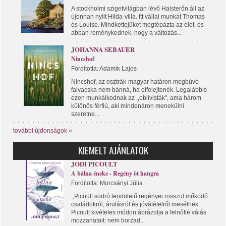
A stockholmi szigetvilágban lévő Halsterőn áll az
újonnan nyílt Hilda-villa. Itt vállal munkát Thomas
és Louise. Mindkettejüket megtépázta az élet, és
abban reménykednek, hogy a változás...
JOHANNA SEBAUER
Nincshof
Fordította: Adamik Lajos
Nincshof, az osztrák-magyar határon megbúvó
falvacska nem bánná, ha elfelejtenék. Legalábbis
ezen munkálkodnak az ,,oblivisták", ama három
különös férfiú, aki mindenáron menekülni
szeretne...
további újdonságok »
KIEMELT AJÁNLATOK
JODI PICOULT
A bálna éneke - Regény öt hangra
Fordította: Morcsányi Júlia
,,Picoult sodró lendületű regényei rosszul működő
családokról, árulásról és jóvátételről mesélnek...
Picoult kivételes módon ábrázolja a felnőtté válás
mozzanatait: nem borzad...