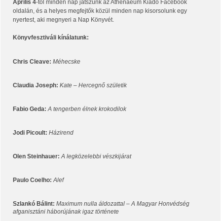
Április 4
-től minden nap játszunk az Athenaeum Kiadó Facebook
oldalán, és a helyes megfejtők közül minden nap kisorsolunk egy
nyertest, aki megnyeri a Nap Könyvét.
Könyvfesztiváli kínálatunk:
Chris Cleave:
Méhecske
Claudia Joseph:
Kate – Hercegnő születik
Fabio Geda:
A tengerben élnek krokodilok
Jodi Picoult:
Házirend
Olen Steinhauer:
A legközelebbi vészkijárat
Paulo Coelho:
Alef
Szlankó Bálint:
Maximum nulla áldozattal – A Magyar Honvédség
afganisztáni háborújának igaz története