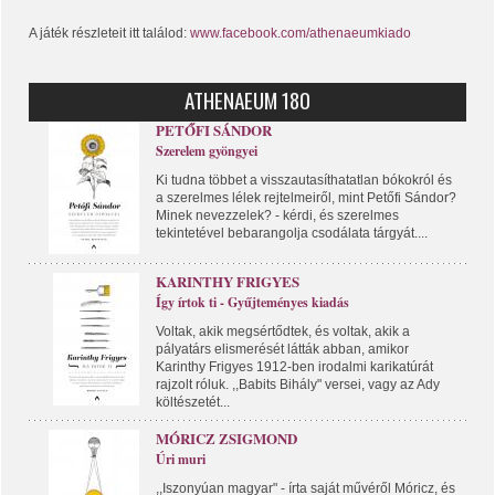
A játék részleteit itt találod:
www.facebook.com/athenaeumkiado
ATHENAEUM 180
PETŐFI SÁNDOR
Szerelem gyöngyei
Ki tudna többet a visszautasíthatatlan bókokról és
a szerelmes lélek rejtelmeiről, mint Petőfi Sándor?
Minek nevezzelek? - kérdi, és szerelmes
tekintetével bebarangolja csodálata tárgyát....
KARINTHY FRIGYES
Így írtok ti - Gyűjteményes kiadás
Voltak, akik megsértődtek, és voltak, akik a
pályatárs elismerését látták abban, amikor
Karinthy Frigyes 1912-ben irodalmi karikatúrát
rajzolt róluk. ,,Babits Bihály" versei, vagy az Ady
költészetét...
MÓRICZ ZSIGMOND
Úri muri
,,Iszonyúan magyar" - írta saját művéről Móricz, és