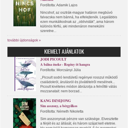
Fordította: Adamik Lajos
Nincshof, az osztrák-magyar határon megbúvó
falvacska nem bánná, ha elfelejtenék. Legalábbis
ezen munkálkodnak az ,,oblivisták", ama három
különös férfiú, aki mindenáron menekülni
szeretne...
további újdonságok »
KIEMELT AJÁNLATOK
JODI PICOULT
A bálna éneke - Regény öt hangra
Fordította: Morcsányi Júlia
,,Picoult sodró lendületű regényei rosszul működő
családokról, árulásról és jóvátételről mesélnek...
Picoult kivételes módon ábrázolja a felnőtté válás
mozzanatait: nem borzad...
KANG DZSIJONG
Sim asszony, a bérgyilkos
Fordította: Németh Nikoletta
Sim asszonynak pénzre van szüksége. Elvesztette
a férjét és az állását, és három szájat kell etetnie.
Ha nem talál hamarosan munkát, ő és gyermekei