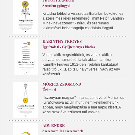
Szerelem gyöngyei
Ki tudna többet a visszautasíthatatlan bókokról és
a szerelmes lélek rejtelmeiről, mint Petőfi Sándor?
Minek nevezzelek? - kérdi, és szerelmes
tekintetével bebarangolja csodálata tárgyát....
KARINTHY FRIGYES
Így írtok ti - Gyűjteményes kiadás
Voltak, akik megsértődtek, és voltak, akik a
pályatárs elismerését látták abban, amikor
Karinthy Frigyes 1912-ben irodalmi karikatúrát
rajzolt róluk. ,,Babits Bihály" versei, vagy az Ady
költészetét...
MÓRICZ ZSIGMOND
Úri muri
,,Iszonyúan magyar" - írta saját művéről Móricz, és
(újra)olvasva az Úri murit, nem kételkedhetünk
abban, hogy megállapítása a mai napig kísért. A
közel száz éve született mű vaskos...
ADY ENDRE
Szeretném, ha szeretnének