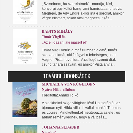
,,Szeretném, ha szeretnének" - mondja, kéri,
könyörgi egy költői hang, ami hamisítatlanul adys.
Meglepő, de Ady Endre akkor írta e sorokat, amikor
végre elismert, sokak által megbecsült (és...
BABITS MIHÁLY
Timár Virgil fia
,,Az él igazán, aki másért él"
Timár Virgil vidéki gimnáziumban oktató, tudós
szerzetestanár, aki felfigyel a tehetséges, okos
Vágner Pista nevű fiúra. A csillogó szemű diák
csüng tanára szavain, és amikor Pista anyja...
TOVÁBBI ÚJDONSÁGOK
MICHAELA VON KÜGELGEN
Nyár a Hilda-villában
Fordította: Annus Ildikó
A stockholmi szigetvilágban lévő Halsterőn áll az
újonnan nyílt Hilda-villa. Itt vállal munkát Thomas
és Louise. Mindkettejüket megtépázta az élet, és
abban reménykednek, hogy a változás...
JOHANNA SEBAUER
Nincshof