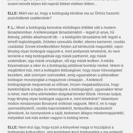
sosem lennék képes két napnál többet vidéken tölteni...
ELLE:
Miért van az, hogy a boldogság kérdése ma az Önhöz hasonló
pszichiáterek szakterülete?
F. L.:
Mivel a boldogság keresése elsődleges értékké vált a modern
társadalomban. A kötelességek társadalmából – legyél jó anya, hű
feleség, példás alkalmazott stb. – a kielégülés társadalma lett: legyél a
lehető legboldogabb, őrületes szexuális élettel, sikeres karrierrel, csodás
családdal. Ennek következtében folyton azt kérdezzük magunktól, vajon
tényleg olyan boldogok vagyunk-e, mint amilyenek lehetnénk, és nem
lennénk-e még boldogabbak egy másik partnerrel, egy másik
szakmában, egy másik országban, sőt egy másik testben. A média
folyamatosan a siker és a boldogság példáival bombáz minket. Velem is
megtörtént már, mint a kollégáim többségével, hogy olyan hírességeket
kezeltem, akik szörnyen szenvedtek, amíg ugyanabban a pillanatban
boldogan mosolyogtak a magazinok címlapján... A kötelező
boldogságnak megvannak az előnyei, hiszen megakadályozza, hogy
beletörődjünk a bajba és lemondjunk a boldogságról, ugyanakkor teher
is lehet, mert néha elérhetetlen dolgokat követel tőlünk. Honnan tudjuk,
hogy tényleg olyan boldogok vagyunk-e, mint lehetnénk? Valamilyen
módon mindannyian Bovaryné örökösei vagyunk. Mint ő, mi is nagy
szenvedélyekről, csodás kapcsolatokról, fantasztikus utazásokról
álmodunk, és iszonyodunk a saját, kedvesen átlagos mindennapjainktól,
melyekkel sok más ember nagyon is boldog lenne.
ELLE:
Nem érzi úgy, hogy ezzel a könyvével maga is hozzájárul a
boldogság kultuszához, ami korántsem teszi boldogabbá a ma emberét,