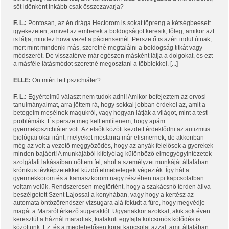
sőt időnként inkább csak összezavarja?
F. L.:
Pontosan, az én drága Hectorom is sokat töpreng a kétségbeesett
igyekezeten, amivel az emberek a boldogságot keresik, főleg, amikor azt
is látja, mindez hova vezet a pácienseinél. Persze ő is azért indul útnak,
mert mint mindenki más, szeretné megtalálni a boldogság titkát vagy
módszerét. De visszatérve már egészen másként látja a dolgokat, és ezt
a másféle látásmódot szeretné megosztani a többiekkel. [...]
ELLE:
Ön miért lett pszichiáter?
F. L.:
Egyértelmű választ nem tudok adni! Amikor befejeztem az orvosi
tanulmányaimat, arra jöttem rá, hogy sokkal jobban érdekel az, amit a
betegeim mesélnek magukról, vagy hogyan látják a világot, mint a testi
problémáik. És persze meg kell említenem, hogy apám
gyermekpszichiáter volt. Az elsők között kezdett érdeklődni az autizmus
biológiai okai iránt, melyeket mostanra már elismernek, de akkoriban
még az volt a vezető meggyőződés, hogy az anyák felelősek a gyerekek
minden bajáért! A munkájából kifolyólag különböző elmegyógyintézetek
szolgálati lakásaiban nőttem fel, ahol a személyzet munkáját általában
krónikus tévképzetekkel küzdő elmebetegek végezték. Így hát a
gyermekkorom és a kamaszkorom nagy részében napi kapcsolatban
voltam velük. Rendszeresen megtörtént, hogy a szakácsnő térden állva
beszélgetett Szent Lajossal a konyhában, vagy hogy a kertész az
automata öntözőrendszer vízsugara alá feküdt a fűre, hogy megvédje
magát a Marsról érkező sugaraktól. Ugyanakkor azokkal, akik sok éven
keresztül a háznál maradtak, kialakult egyfajta kölcsönös kötődés is
közöttünk. Ez, és a meglehetősen korai kapcsolat azzal, amit általában