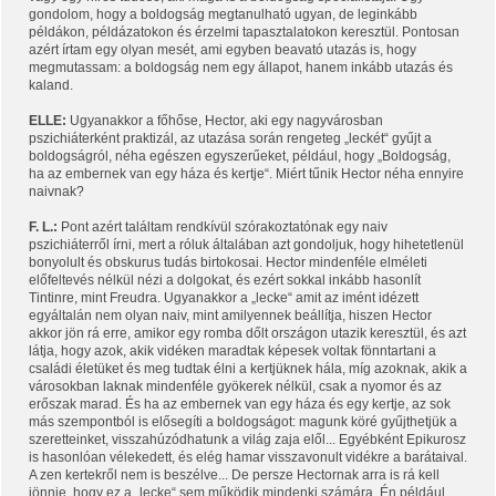
gondolom, hogy a boldogság megtanulható ugyan, de leginkább
példákon, példázatokon és érzelmi tapasztalatokon keresztül. Pontosan
azért írtam egy olyan mesét, ami egyben beavató utazás is, hogy
megmutassam: a boldogság nem egy állapot, hanem inkább utazás és
kaland.
ELLE:
Ugyanakkor a főhőse, Hector, aki egy nagyvárosban
pszichiáterként praktizál, az utazása során rengeteg „leckét“ gyűjt a
boldogságról, néha egészen egyszerűeket, például, hogy „Boldogság,
ha az embernek van egy háza és kertje“. Miért tűnik Hector néha ennyire
naivnak?
F. L.:
Pont azért találtam rendkívül szórakoztatónak egy naiv
pszichiáterről írni, mert a róluk általában azt gondoljuk, hogy hihetetlenül
bonyolult és obskurus tudás birtokosai. Hector mindenféle elméleti
előfeltevés nélkül nézi a dolgokat, és ezért sokkal inkább hasonlít
Tintinre, mint Freudra. Ugyanakkor a „lecke“ amit az imént idézett
egyáltalán nem olyan naiv, mint amilyennek beállítja, hiszen Hector
akkor jön rá erre, amikor egy romba dőlt országon utazik keresztül, és azt
látja, hogy azok, akik vidéken maradtak képesek voltak fönntartani a
családi életüket és meg tudtak élni a kertjüknek hála, míg azoknak, akik a
városokban laknak mindenféle gyökerek nélkül, csak a nyomor és az
erőszak marad. És ha az embernek van egy háza és egy kertje, az sok
más szempontból is elősegíti a boldogságot: magunk köré gyűjthetjük a
szeretteinket, visszahúzódhatunk a világ zaja elől... Egyébként Epikurosz
is hasonlóan vélekedett, és elég hamar visszavonult vidékre a barátaival.
A zen kertekről nem is beszélve... De persze Hectornak arra is rá kell
jönnie, hogy ez a „lecke“ sem működik mindenki számára. Én például