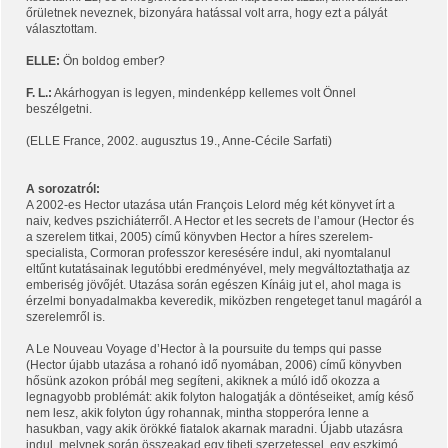
őrületnek neveznek, bizonyára hatással volt arra, hogy ezt a pályát
választottam.
ELLE:
Ön boldog ember?
F. L.:
Akárhogyan is legyen, mindenképp kellemes volt Önnel
beszélgetni.
(ELLE France, 2002. augusztus 19., Anne-Cécile Sarfati)
A sorozatról:
A 2002-es Hector utazása után François Lelord még két könyvet írt a
naiv, kedves pszichiáterről. A Hector et les secrets de l’amour (Hector és
a szerelem titkai, 2005) című könyvben Hector a híres szerelem-
specialista, Cormoran professzor keresésére indul, aki nyomtalanul
eltűnt kutatásainak legutóbbi eredményével, mely megváltoztathatja az
emberiség jövőjét. Utazása során egészen Kínáig jut el, ahol maga is
érzelmi bonyadalmakba keveredik, miközben rengeteget tanul magáról a
szerelemről is.
A Le Nouveau Voyage d’Hector à la poursuite du temps qui passe
(Hector újabb utazása a rohanó idő nyomában, 2006) című könyvben
hősünk azokon próbál meg segíteni, akiknek a múló idő okozza a
legnagyobb problémát: akik folyton halogatják a döntéseiket, amíg késő
nem lesz, akik folyton úgy rohannak, mintha stopperóra lenne a
hasukban, vagy akik örökké fiatalok akarnak maradni. Újabb utazásra
indul, melynek során összeakad egy tibeti szerzetessel, egy eszkimó