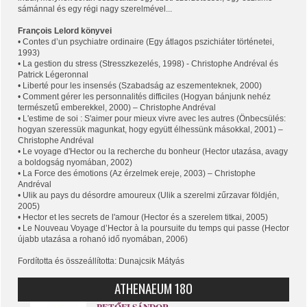
sámánnal és egy régi nagy szerelmével...
François Lelord könyvei
• Contes d’un psychiatre ordinaire (Egy átlagos pszichiáter történetei,
1993)
• La gestion du stress (Stresszkezelés, 1998) - Christophe Andréval és
Patrick Légeronnal
• Liberté pour les insensés (Szabadság az eszementeknek, 2000)
• Comment gérer les personnalités difficiles (Hogyan bánjunk nehéz
természetű emberekkel, 2000) – Christophe Andréval
• L'estime de soi : S'aimer pour mieux vivre avec les autres (Önbecsülés:
hogyan szeressük magunkat, hogy együtt élhessünk másokkal, 2001) –
Christophe Andréval
• Le voyage d'Hector ou la recherche du bonheur (Hector utazása, avagy
a boldogság nyomában, 2002)
• La Force des émotions (Az érzelmek ereje, 2003) – Christophe
Andréval
• Ulik au pays du désordre amoureux (Ulik a szerelmi zűrzavar földjén,
2005)
• Hector et les secrets de l'amour (Hector és a szerelem titkai, 2005)
• Le Nouveau Voyage d’Hector à la poursuite du temps qui passe (Hector
újabb utazása a rohanó idő nyomában, 2006)
Fordította és összeállította: Dunajcsik Mátyás
ATHENAEUM 180
PETŐFI SÁNDOR