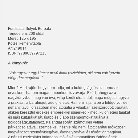
Fordította: Sulyok Borbála
Terjedelem: 208 oldal
Méret: 125 x 195
Kötés: keménytábla
Ár: 2490 Ft
ISBN: 9789639797215
A könyvről:
„Volt egyszer egy Hector nevű fiatal pszichiáter, aki nem volt igazán
elégedett magával...”
Miért? Mert rájön, hogy nem tudja, mi a boldogság, és ez nemcsak
orvosként, hanem magánemberként is zavarja. Ezért, ahogy az a
nagykönyvben meg van írva, világ körüli útra indul, maga mögött hagyva
a praxisát, a barátnőjét, addigi életét. Ha nem is járja be a földgolyót, de
néhány távoli országban meglátogatja a világban szétszóródott barátait,
akiken keresztül érdekes emberekkel ismerkedik meg, különleges tájakat
és más kultúrákat lát, újabb és újabb szempontokat találva a
boldogságkutatáshoz. Kalandjai során számot kell vetnie
párkapcsolatával, szembe kell néznie rég nem látott barátai időközben
megváltozott személyiségével, élethelyzetével és főként önmagával.
A párizsi pszichiáter kalandos, mókás és romantikus történetének