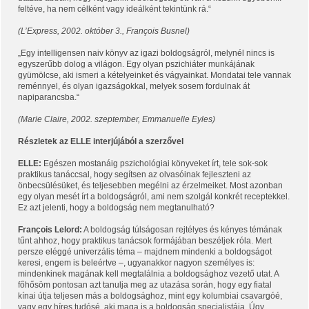
feltéve, ha nem célként vagy ideálként tekintünk rá.“
(L’Express, 2002. október 3., François Busnel)
„Egy intelligensen naiv könyv az igazi boldogságról, melynél nincs is
egyszerűbb dolog a világon. Egy olyan pszichiáter munkájának
gyümölcse, aki ismeri a kételyeinket és vágyainkat. Mondatai tele vannak
reménnyel, és olyan igazságokkal, melyek sosem fordulnak át
napiparancsba.“
(Marie Claire, 2002. szeptember, Emmanuelle Eyles)
Részletek az ELLE interjújából a szerzővel
ELLE:
Egészen mostanáig pszichológiai könyveket írt, tele sok-sok
praktikus tanáccsal, hogy segítsen az olvasóinak fejleszteni az
önbecsülésüket, és teljesebben megélni az érzelmeiket. Most azonban
egy olyan mesét írt a boldogságról, ami nem szolgál konkrét receptekkel.
Ez azt jelenti, hogy a boldogság nem megtanulható?
François Lelord:
A boldogság túlságosan rejtélyes és kényes témának
tűnt ahhoz, hogy praktikus tanácsok formájában beszéljek róla. Mert
persze eléggé univerzális téma – majdnem mindenki a boldogságot
keresi, engem is beleértve –, ugyanakkor nagyon személyes is:
mindenkinek magának kell megtalálnia a boldogsághoz vezető utat. A
főhősöm pontosan azt tanulja meg az utazása során, hogy egy fiatal
kínai útja teljesen más a boldogsághoz, mint egy kolumbiai csavargóé,
vagy egy híres tudósé, aki maga is a boldogság specialistája. Úgy