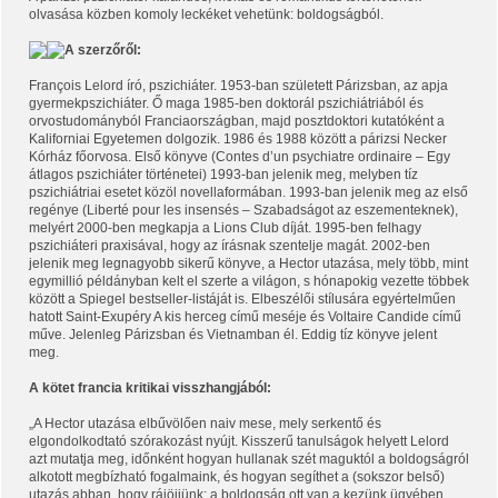
olvasása közben komoly leckéket vehetünk: boldogságból.
A szerzőről:
François Lelord író, pszichiáter. 1953-ban született Párizsban, az apja
gyermekpszichiáter. Ő maga 1985-ben doktorál pszichiátriából és
orvostudományból Franciaországban, majd posztdoktori kutatóként a
Kaliforniai Egyetemen dolgozik. 1986 és 1988 között a párizsi Necker
Kórház főorvosa. Első könyve (Contes d’un psychiatre ordinaire – Egy
átlagos pszichiáter történetei) 1993-ban jelenik meg, melyben tíz
pszichiátriai esetet közöl novellaformában. 1993-ban jelenik meg az első
regénye (Liberté pour les insensés – Szabadságot az eszementeknek),
melyért 2000-ben megkapja a Lions Club díját. 1995-ben felhagy
pszichiáteri praxisával, hogy az írásnak szentelje magát. 2002-ben
jelenik meg legnagyobb sikerű könyve, a Hector utazása, mely több, mint
egymillió példányban kelt el szerte a világon, s hónapokig vezette többek
között a Spiegel bestseller-listáját is. Elbeszélői stílusára egyértelműen
hatott Saint-Exupéry A kis herceg című meséje és Voltaire Candide című
műve. Jelenleg Párizsban és Vietnamban él. Eddig tíz könyve jelent
meg.
A kötet francia kritikai visszhangjából:
„A Hector utazása elbűvölően naiv mese, mely serkentő és
elgondolkodtató szórakozást nyújt. Kisszerű tanulságok helyett Lelord
azt mutatja meg, időnként hogyan hullanak szét maguktól a boldogságról
alkotott megbízható fogalmaink, és hogyan segíthet a (sokszor belső)
utazás abban, hogy rájöjjünk: a boldogság ott van a kezünk ügyében...