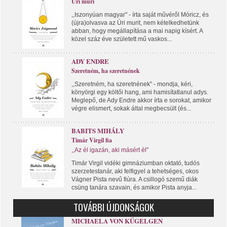
Úri muri
,,Iszonyúan magyar" - írta saját művéről Móricz, és
(újra)olvasva az Úri murit, nem kételkedhetünk
abban, hogy megállapítása a mai napig kísért. A
közel száz éve született mű vaskos...
ADY ENDRE
Szeretném, ha szeretnének
,,Szeretném, ha szeretnének" - mondja, kéri,
könyörgi egy költői hang, ami hamisítatlanul adys.
Meglepő, de Ady Endre akkor írta e sorokat, amikor
végre elismert, sokak által megbecsült (és...
BABITS MIHÁLY
Timár Virgil fia
,,Az él igazán, aki másért él"
Timár Virgil vidéki gimnáziumban oktató, tudós
szerzetestanár, aki felfigyel a tehetséges, okos
Vágner Pista nevű fiúra. A csillogó szemű diák
csüng tanára szavain, és amikor Pista anyja...
TOVÁBBI ÚJDONSÁGOK
MICHAELA VON KÜGELGEN