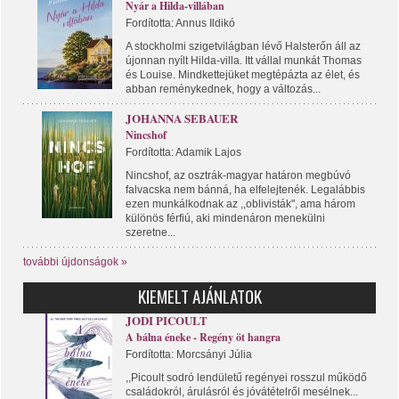
Nyár a Hilda-villában
Fordította: Annus Ildikó
A stockholmi szigetvilágban lévő Halsterőn áll az
újonnan nyílt Hilda-villa. Itt vállal munkát Thomas
és Louise. Mindkettejüket megtépázta az élet, és
abban reménykednek, hogy a változás...
JOHANNA SEBAUER
Nincshof
Fordította: Adamik Lajos
Nincshof, az osztrák-magyar határon megbúvó
falvacska nem bánná, ha elfelejtenék. Legalábbis
ezen munkálkodnak az ,,oblivisták", ama három
különös férfiú, aki mindenáron menekülni
szeretne...
további újdonságok »
KIEMELT AJÁNLATOK
JODI PICOULT
A bálna éneke - Regény öt hangra
Fordította: Morcsányi Júlia
,,Picoult sodró lendületű regényei rosszul működő
családokról, árulásról és jóvátételről mesélnek...