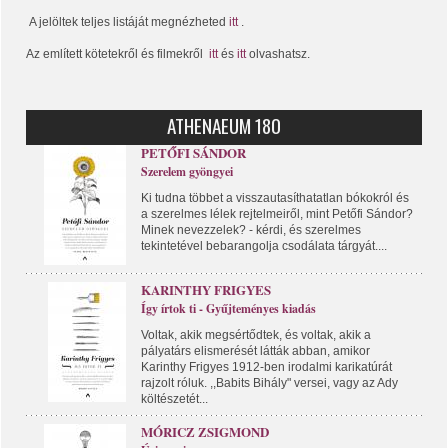
A jelöltek teljes listáját megnézheted
itt
.
Az említett kötetekről és filmekről
itt
és
itt
olvashatsz.
ATHENAEUM 180
PETŐFI SÁNDOR
Szerelem gyöngyei
Ki tudna többet a visszautasíthatatlan bókokról és
a szerelmes lélek rejtelmeiről, mint Petőfi Sándor?
Minek nevezzelek? - kérdi, és szerelmes
tekintetével bebarangolja csodálata tárgyát....
KARINTHY FRIGYES
Így írtok ti - Gyűjteményes kiadás
Voltak, akik megsértődtek, és voltak, akik a
pályatárs elismerését látták abban, amikor
Karinthy Frigyes 1912-ben irodalmi karikatúrát
rajzolt róluk. ,,Babits Bihály" versei, vagy az Ady
költészetét...
MÓRICZ ZSIGMOND