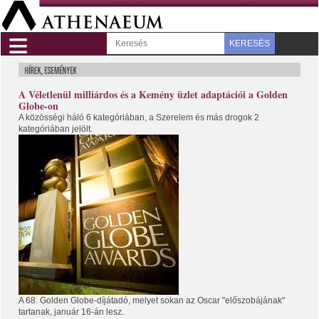
≡
KERESÉS
A Véletlenül milliárdos és a Kemény üzlet adaptációi a Golden
Globe-on
A közösségi háló 6 kategóriában, a Szerelem és más drogok 2
kategóriában jelölt.
A 68. Golden Globe-díjátadó, melyet sokan az Oscar "előszobájának"
tartanak, január 16-án lesz.