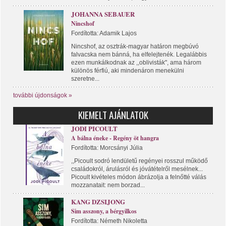
JOHANNA SEBAUER
Nincshof
Fordította: Adamik Lajos
Nincshof, az osztrák-magyar határon megbúvó
falvacska nem bánná, ha elfelejtenék. Legalábbis
ezen munkálkodnak az ,,oblivisták", ama három
különös férfiú, aki mindenáron menekülni
szeretne...
további újdonságok »
KIEMELT AJÁNLATOK
JODI PICOULT
A bálna éneke - Regény öt hangra
Fordította: Morcsányi Júlia
,,Picoult sodró lendületű regényei rosszul működő
családokról, árulásról és jóvátételről mesélnek...
Picoult kivételes módon ábrázolja a felnőtté válás
mozzanatait: nem borzad...
KANG DZSIJONG
Sim asszony, a bérgyilkos
Fordította: Németh Nikoletta