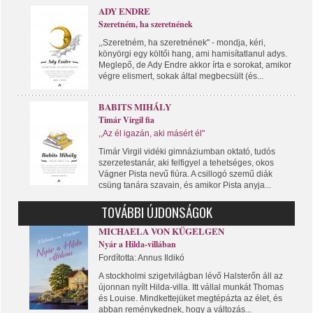
ADY ENDRE
Szeretném, ha szeretnének
,,Szeretném, ha szeretnének" - mondja, kéri,
könyörgi egy költői hang, ami hamisítatlanul adys.
Meglepő, de Ady Endre akkor írta e sorokat, amikor
végre elismert, sokak által megbecsült (és...
BABITS MIHÁLY
Timár Virgil fia
,,Az él igazán, aki másért él"
Timár Virgil vidéki gimnáziumban oktató, tudós
szerzetestanár, aki felfigyel a tehetséges, okos
Vágner Pista nevű fiúra. A csillogó szemű diák
csüng tanára szavain, és amikor Pista anyja...
TOVÁBBI ÚJDONSÁGOK
MICHAELA VON KÜGELGEN
Nyár a Hilda-villában
Fordította: Annus Ildikó
A stockholmi szigetvilágban lévő Halsterőn áll az
újonnan nyílt Hilda-villa. Itt vállal munkát Thomas
és Louise. Mindkettejüket megtépázta az élet, és
abban reménykednek, hogy a változás...