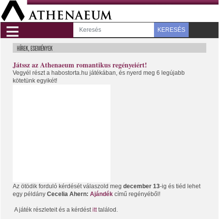
≡
KERESÉS
Játssz az Athenaeum romantikus regényeiért!
Vegyél részt a habostorta.hu játékában, és nyerd meg 6 legújabb
kötetünk egyikét!
Az ötödik forduló kérdését válaszold meg
december 13
-ig és tiéd lehet
egy példány
Cecelia Ahern:
Ajándék
című regényéből!
A játék részleteit és a kérdést
itt
találod.