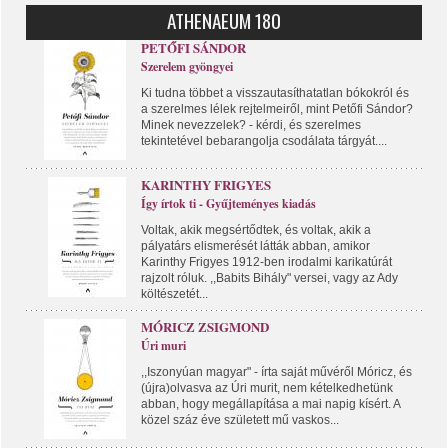
ATHENAEUM 180
PETŐFI SÁNDOR
Szerelem gyöngyei
Ki tudna többet a visszautasíthatatlan bókokról és
a szerelmes lélek rejtelmeiről, mint Petőfi Sándor?
Minek nevezzelek? - kérdi, és szerelmes
tekintetével bebarangolja csodálata tárgyát....
KARINTHY FRIGYES
Így írtok ti - Gyűjteményes kiadás
Voltak, akik megsértődtek, és voltak, akik a
pályatárs elismerését látták abban, amikor
Karinthy Frigyes 1912-ben irodalmi karikatúrát
rajzolt róluk. ,,Babits Bihály" versei, vagy az Ady
költészetét...
MÓRICZ ZSIGMOND
Úri muri
,,Iszonyúan magyar" - írta saját művéről Móricz, és
(újra)olvasva az Úri murit, nem kételkedhetünk
abban, hogy megállapítása a mai napig kísért. A
közel száz éve született mű vaskos...