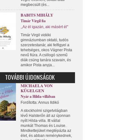
megbecsült (és...
BABITS MIHÁLY
Timár Virgil fia
,,Az él igazán, aki másért él"
Timár Virgil vidéki
gimnáziumban oktató, tudós
szerzetestanár, aki felfigyel a
tehetséges, okos Vágner Pista
nevű fiúra. A csillogó szemű
diák csüng tanára szavain, és
amikor Pista anyja...
TOVÁBBI ÚJDONSÁGOK
MICHAELA VON
KÜGELGEN
Nyár a Hilda-villában
Fordította: Annus Ildikó
A stockholmi szigetvilágban
lévő Halsterőn áll az újonnan
nyílt Hilda-villa. Itt vállal
munkát Thomas és Louise.
Mindkettejüket megtépázta az
élet, és abban reménykednek,