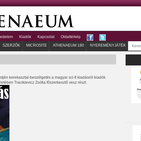
kedelem
Kiadók
Kapcsolat
Oldaltérkép
SZERZŐK
MICROSITE
ATHENAEUM 180
NYEREMÉNYJÁTÉK
tjén kerekasztal-beszélgetés a magyar sci-fi kiadásról kiadók
etében Tracikievicz Zsófia főszerkesztő vesz részt.