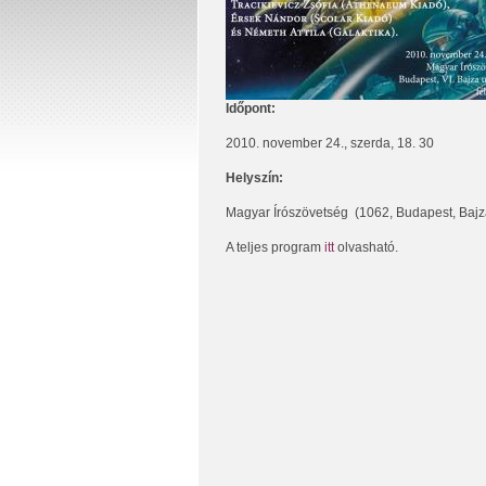
Időpont:
2010. november 24., szerda, 18. 30
H
elyszín:
Magyar Írószövetség (1062, Budapest, Bajza
A teljes program
itt
olvasható.