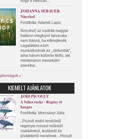
hogy a változás...
JOHANNA SEBAUER
Nincshof
Fordította: Adamik Lajos
Nincshof, az osztrák-magyar
határon megbúvó falvacska
nem bánná, ha elfelejtenék.
Legalábbis ezen
munkálkodnak az ,,oblivisták",
ama három különös férfiú, aki
mindenáron menekülni
szeretne...
újdonságok »
KIEMELT AJÁNLATOK
JODI PICOULT
A bálna éneke - Regény öt
hangra
Fordította: Morcsányi Júlia
,,Picoult sodró lendületű
regényei rosszul működő
családokról, árulásról és
jóvátételről mesélnek... Picoult