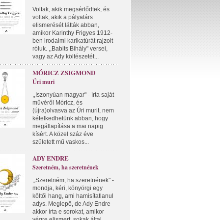
Voltak, akik megsértődtek, és
voltak, akik a pályatárs
elismerését látták abban,
amikor Karinthy Frigyes 1912-
ben irodalmi karikatúrát rajzolt
róluk. ,,Babits Bihály" versei,
vagy az Ady költészetét...
MÓRICZ ZSIGMOND
Úri muri
,,Iszonyúan magyar" - írta saját
művéről Móricz, és
(újra)olvasva az Úri murit, nem
kételkedhetünk abban, hogy
megállapítása a mai napig
kísért. A közel száz éve
született mű vaskos...
ADY ENDRE
Szeretném, ha szeretnének
,,Szeretném, ha szeretnének" -
mondja, kéri, könyörgi egy
költői hang, ami hamisítatlanul
adys. Meglepő, de Ady Endre
akkor írta e sorokat, amikor
végre elismert, sokak által