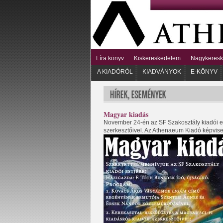
Líra könyv
Kiskereskedelem
Nagykeres
A KIADÓRÓL
KIADVÁNYOK
E-KÖNYV
Magyar kiadás
November 24-én az SF Szakosztály kiadói es
szerkesztőivel. Az Athenaeum Kiadó képvisel