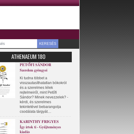
KERESÉS
ATHENAEUM 180
PETŐFI SÁNDOR
Szerelem gyöngyei
Ki tudna többet a
visszautasíthatatlan bókokról
és a szerelmes lélek
rejtelmeiről, mint Petőfi
Sándor? Minek nevezzelek? -
kérdi, és szerelmes
tekintetével bebarangolja
csodálata tárgyát....
KARINTHY FRIGYES
Így írtok ti - Gyűjteményes
kiadás