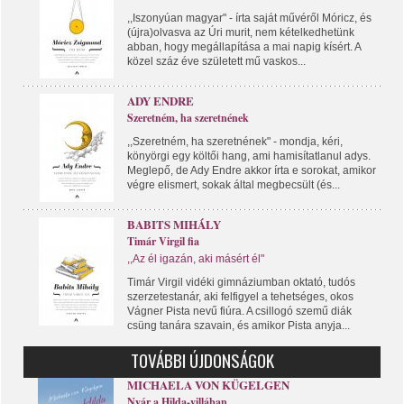
,,Iszonyúan magyar" - írta saját művéről Móricz, és
(újra)olvasva az Úri murit, nem kételkedhetünk
abban, hogy megállapítása a mai napig kísért. A
közel száz éve született mű vaskos...
ADY ENDRE
Szeretném, ha szeretnének
,,Szeretném, ha szeretnének" - mondja, kéri,
könyörgi egy költői hang, ami hamisítatlanul adys.
Meglepő, de Ady Endre akkor írta e sorokat, amikor
végre elismert, sokak által megbecsült (és...
BABITS MIHÁLY
Timár Virgil fia
,,Az él igazán, aki másért él"
Timár Virgil vidéki gimnáziumban oktató, tudós
szerzetestanár, aki felfigyel a tehetséges, okos
Vágner Pista nevű fiúra. A csillogó szemű diák
csüng tanára szavain, és amikor Pista anyja...
TOVÁBBI ÚJDONSÁGOK
MICHAELA VON KÜGELGEN
Nyár a Hilda-villában