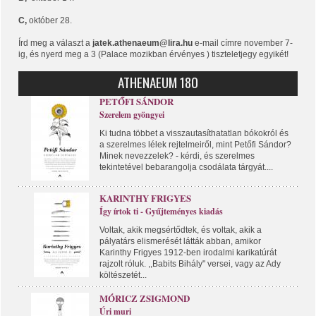
C,
október 28.
Írd meg a választ a
jatek.athenaeum@lira.hu
e-mail címre november 7-
ig, és nyerd meg a 3 (Palace mozikban érvényes ) tiszteletjegy egyikét!
ATHENAEUM 180
PETŐFI SÁNDOR
Szerelem gyöngyei
Ki tudna többet a visszautasíthatatlan bókokról és
a szerelmes lélek rejtelmeiről, mint Petőfi Sándor?
Minek nevezzelek? - kérdi, és szerelmes
tekintetével bebarangolja csodálata tárgyát....
KARINTHY FRIGYES
Így írtok ti - Gyűjteményes kiadás
Voltak, akik megsértődtek, és voltak, akik a
pályatárs elismerését látták abban, amikor
Karinthy Frigyes 1912-ben irodalmi karikatúrát
rajzolt róluk. ,,Babits Bihály" versei, vagy az Ady
költészetét...
MÓRICZ ZSIGMOND
Úri muri