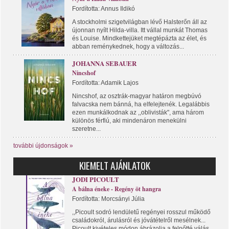
Fordította: Annus Ildikó
A stockholmi szigetvilágban lévő Halsterőn áll az
újonnan nyílt Hilda-villa. Itt vállal munkát Thomas
és Louise. Mindkettejüket megtépázta az élet, és
abban reménykednek, hogy a változás...
JOHANNA SEBAUER
Nincshof
Fordította: Adamik Lajos
Nincshof, az osztrák-magyar határon megbúvó
falvacska nem bánná, ha elfelejtenék. Legalábbis
ezen munkálkodnak az ,,oblivisták", ama három
különös férfiú, aki mindenáron menekülni
szeretne...
további újdonságok »
KIEMELT AJÁNLATOK
JODI PICOULT
A bálna éneke - Regény öt hangra
Fordította: Morcsányi Júlia
,,Picoult sodró lendületű regényei rosszul működő
családokról, árulásról és jóvátételről mesélnek...
Picoult kivételes módon ábrázolja a felnőtté válás