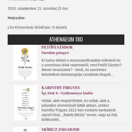
2010. szeptember 11. szombat,15 óra
Helyszíne:
Líra Könyvvásár (KódExpo, G épület)
ATHENAEUM 180
PETŐFI SÁNDOR
Szerelem gyöngyei
Ki tudna többet a visszautasíthatatlan bókokról és
a szerelmes lélek rejtelmeiről, mint Petőfi Sándor?
Minek nevezzelek? - kérdi, és szerelmes
tekintetével bebarangolja csodálata tárgyát....
KARINTHY FRIGYES
Így írtok ti - Gyűjteményes kiadás
Voltak, akik megsértődtek, és voltak, akik a
pályatárs elismerését látták abban, amikor
Karinthy Frigyes 1912-ben irodalmi karikatúrát
rajzolt róluk. ,,Babits Bihály" versei, vagy az Ady
költészetét...
MÓRICZ ZSIGMOND