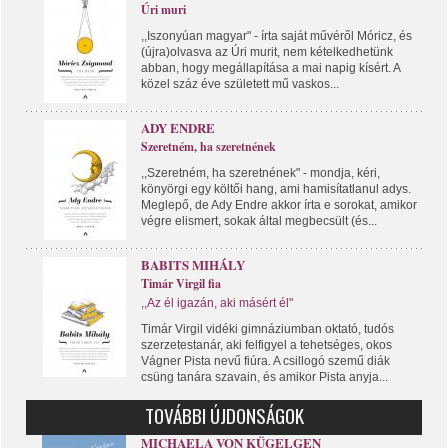
Úri muri
,,Iszonyúan magyar" - írta saját művéről Móricz, és
(újra)olvasva az Úri murit, nem kételkedhetünk
abban, hogy megállapítása a mai napig kísért. A
közel száz éve született mű vaskos...
ADY ENDRE
Szeretném, ha szeretnének
,,Szeretném, ha szeretnének" - mondja, kéri,
könyörgi egy költői hang, ami hamisítatlanul adys.
Meglepő, de Ady Endre akkor írta e sorokat, amikor
végre elismert, sokak által megbecsült (és...
BABITS MIHÁLY
Timár Virgil fia
,,Az él igazán, aki másért él"
Timár Virgil vidéki gimnáziumban oktató, tudós
szerzetestanár, aki felfigyel a tehetséges, okos
Vágner Pista nevű fiúra. A csillogó szemű diák
csüng tanára szavain, és amikor Pista anyja...
TOVÁBBI ÚJDONSÁGOK
MICHAELA VON KÜGELGEN