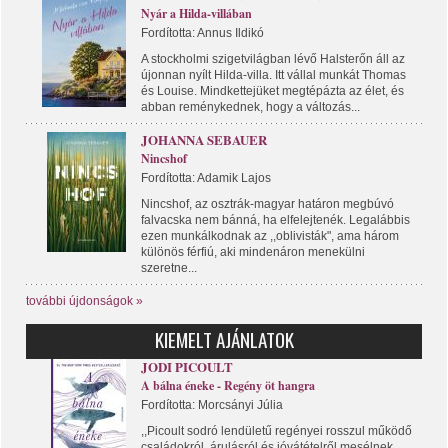
Nyár a Hilda-villában
Fordította: Annus Ildikó
A stockholmi szigetvilágban lévő Halsterőn áll az
újonnan nyílt Hilda-villa. Itt vállal munkát Thomas
és Louise. Mindkettejüket megtépázta az élet, és
abban reménykednek, hogy a változás...
JOHANNA SEBAUER
Nincshof
Fordította: Adamik Lajos
Nincshof, az osztrák-magyar határon megbúvó
falvacska nem bánná, ha elfelejtenék. Legalábbis
ezen munkálkodnak az ,,oblivisták", ama három
különös férfiú, aki mindenáron menekülni
szeretne...
további újdonságok »
KIEMELT AJÁNLATOK
JODI PICOULT
A bálna éneke - Regény öt hangra
Fordította: Morcsányi Júlia
,,Picoult sodró lendületű regényei rosszul működő
családokról, árulásról és jóvátételről mesélnek...