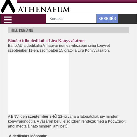
≡
KERESÉS
Bánó Attila dedikál a Líra Könyvvásáron
Bánó Attila dedikálja A magyar nemes vitézsége című könyvét
szeptember 11-én, szombaton 15 órától a Líra Könyvvásáron.
A BNV idén
szeptember 8-tól 12-ig
várja a látogatókat, így minden
könyvrajongót is. A vásáron belül első ízben rendezik meg a KódExpo-t,
ahol megtalálható minden, ami betű.
A dedikálás időpontja: