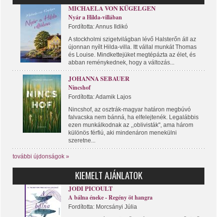
MICHAELA VON KÜGELGEN
Nyár a Hilda-villában
Fordította: Annus Ildikó
A stockholmi szigetvilágban lévő Halsterőn áll az
újonnan nyílt Hilda-villa. Itt vállal munkát Thomas
és Louise. Mindkettejüket megtépázta az élet, és
abban reménykednek, hogy a változás...
JOHANNA SEBAUER
Nincshof
Fordította: Adamik Lajos
Nincshof, az osztrák-magyar határon megbúvó
falvacska nem bánná, ha elfelejtenék. Legalábbis
ezen munkálkodnak az ,,oblivisták", ama három
különös férfiú, aki mindenáron menekülni
szeretne...
további újdonságok »
KIEMELT AJÁNLATOK
JODI PICOULT
A bálna éneke - Regény öt hangra
Fordította: Morcsányi Júlia