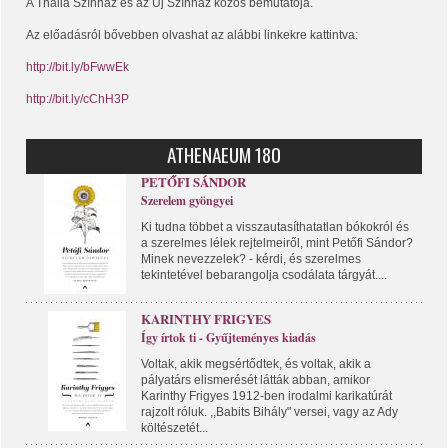
A Thália Színház és az Új Színház közös bemutatója.
Az előadásról bővebben olvashat az alábbi linkekre kattintva:
http://bit.ly/bFwwEk
http://bit.ly/cChH3P
ATHENAEUM 180
PETŐFI SÁNDOR
Szerelem gyöngyei
Ki tudna többet a visszautasíthatatlan bókokról és
a szerelmes lélek rejtelmeiről, mint Petőfi Sándor?
Minek nevezzelek? - kérdi, és szerelmes
tekintetével bebarangolja csodálata tárgyát....
KARINTHY FRIGYES
Így írtok ti - Gyűjteményes kiadás
Voltak, akik megsértődtek, és voltak, akik a
pályatárs elismerését látták abban, amikor
Karinthy Frigyes 1912-ben irodalmi karikatúrát
rajzolt róluk. ,,Babits Bihály" versei, vagy az Ady
költészetét...