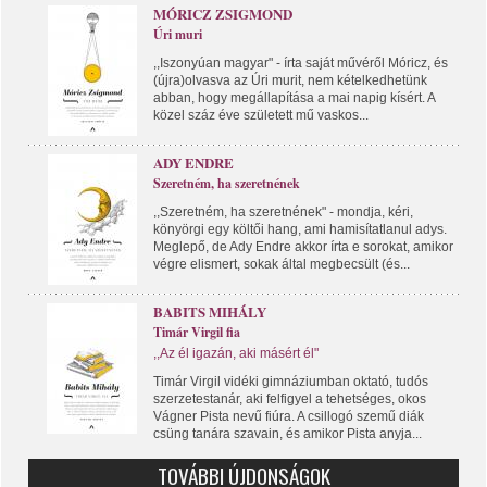
MÓRICZ ZSIGMOND
Úri muri
,,Iszonyúan magyar" - írta saját művéről Móricz, és
(újra)olvasva az Úri murit, nem kételkedhetünk
abban, hogy megállapítása a mai napig kísért. A
közel száz éve született mű vaskos...
ADY ENDRE
Szeretném, ha szeretnének
,,Szeretném, ha szeretnének" - mondja, kéri,
könyörgi egy költői hang, ami hamisítatlanul adys.
Meglepő, de Ady Endre akkor írta e sorokat, amikor
végre elismert, sokak által megbecsült (és...
BABITS MIHÁLY
Timár Virgil fia
,,Az él igazán, aki másért él"
Timár Virgil vidéki gimnáziumban oktató, tudós
szerzetestanár, aki felfigyel a tehetséges, okos
Vágner Pista nevű fiúra. A csillogó szemű diák
csüng tanára szavain, és amikor Pista anyja...
TOVÁBBI ÚJDONSÁGOK