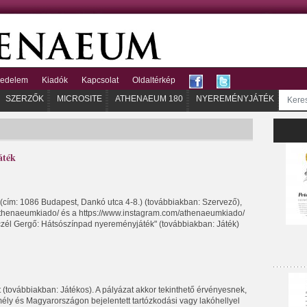
kedelem
Kiadók
Kapcsolat
Oldaltérkép
SZERZŐK
MICROSITE
ATHENAEUM 180
NYEREMÉNYJÁTÉK
áték
 (cím: 1086 Budapest, Dankó utca 4-8.) (továbbiakban: Szervező),
/athenaeumkiado/ és a https://www.instagram.com/athenaeumkiado/
zél Gergő: Hátsószínpad nyereményjáték" (továbbiakban: Játék)
továbbiakban: Játékos). A pályázat akkor tekinthető érvényesnek,
mély és Magyarországon bejelentett tartózkodási vagy lakóhellyel