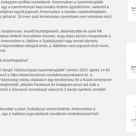
 Instagram profillal rendelkezik. Amennyiben a nyereményjáték
 úgy a nyereménnyel kapcsolatos érdemi ügyintézésre, valamint a
előjével együtt jogosult. Amennyiben a nyertes cselekvőképtelen,
 járhat el. 18 éven aluli természetes személyek nem vehetnek részt
ulajdonosai, vezető tisztségviselői, alkalmazottai és azok Ptk.
tékban történő részvétellel elismeri, hogy teljes körűen megismerte a
dja. Amennyiben a Játékos a Szabályzatot vagy annak bármely
l kapcsolatban kifogást emel, a Játékban nem jogosult részt venni,
rül.
k összefoglalása"
él Gergő: Hátsószínpad nyereményjáték" címmel 2025. április 14-től
ervező a https://www.facebook.com/athenaeumkiado// és a
közösségi média oldalakon egy kérdést tesz fel a Kiadó könyveivel
meghirdető, aktuális Facebook és Instagram poszt alá írják a
özül a Szervező sorsolással választ ki 2 darab nyertest, mindkét
részvétel a jelen Szabályzat szerint történik. Amennyiben a
 úgy a hatályos jogszabályok vonatkozó rendelkezéseit kell