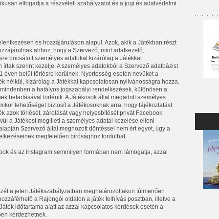
ikusan elfogadja a részvételi szabályzatot és a jogi és adatvédelmi
elentkezésen és hozzájáruláson alapul. Azok, akik a Játékban részt
ozzájárulnak ahhoz, hogy a Szervező, mint adatkezelő,
sre bocsátott személyes adatokat kizárólag a Játékkal
írtak szerint kezelje. A személyes adatokból a Szervező adatbázist
1 éven belül törlésre kerülnek. Nyertesség esetén nevüket a
ték nélkül, kizárólag a Játékkal kapcsolatosan nyilvánosságra hozza.
 mindenben a hatályos jogszabályi rendelkezések, különösen a
 betartásával történik. A Játékosok által megadott személyes
ikor lehetőséget biztosít a Játékosoknak arra, hogy tájékoztatást
k azok törlését, zárolását vagy helyesbítését privát Facebook
ül a Játékost megilleti a személyes adatai kezelése elleni
 alapján Szervező által meghozott döntéssel nem ért egyet, úgy a
lkezéseinek megfelelően bírósághoz fordulhat.
ebook és az Instagram semmilyen formában nem támogatja, azzal
 szét a jelen Játékszabályzatban meghatározottakon túlmenően
zzáférhető a Rajongói oldalon a játék felhívás posztban, illetve a
ték időtartama alatt az azzal kapcsolatos kérdések esetén a
ben kérdezhetnek.