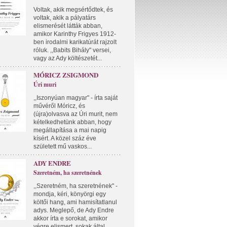
Voltak, akik megsértődtek, és
voltak, akik a pályatárs
elismerését látták abban,
amikor Karinthy Frigyes 1912-
ben irodalmi karikatúrát rajzolt
róluk. ,,Babits Bihály" versei,
vagy az Ady költészetét...
MÓRICZ ZSIGMOND
Úri muri
,,Iszonyúan magyar" - írta saját
művéről Móricz, és
(újra)olvasva az Úri murit, nem
kételkedhetünk abban, hogy
megállapítása a mai napig
kísért. A közel száz éve
született mű vaskos...
ADY ENDRE
Szeretném, ha szeretnének
,,Szeretném, ha szeretnének" -
mondja, kéri, könyörgi egy
költői hang, ami hamisítatlanul
adys. Meglepő, de Ady Endre
akkor írta e sorokat, amikor
végre elismert, sokak által