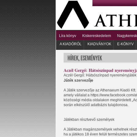
Líra könyv
Kiskereskedelem
Nagykeres
A KIADÓRÓL
KIADVÁNYOK
E-KÖNYV
Aczél Gergő: Hátsószínpad nyereményj
Aczél Gergő: Hátsószínpad nyereményjáték
Játék szervezője
A Játék szervezője az Athenaeum Kiadó Kft.
amely vállalat a https://www.facebook.com
közösségi média oldalakon meghirdetett
„
Ac
során elkészülő adatbázis tulajdonosa.
Játékban résztvevő személyek
A Játékban magánszemélyek vehetnek részt (
ha a játékos 18 éven felüli természetes sze