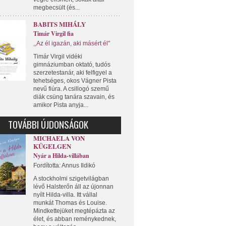
megbecsült (és...
BABITS MIHÁLY
Timár Virgil fia
,,Az él igazán, aki másért él"
Timár Virgil vidéki
gimnáziumban oktató, tudós
szerzetestanár, aki felfigyel a
tehetséges, okos Vágner Pista
nevű fiúra. A csillogó szemű
diák csüng tanára szavain, és
amikor Pista anyja...
TOVÁBBI ÚJDONSÁGOK
MICHAELA VON
KÜGELGEN
Nyár a Hilda-villában
Fordította: Annus Ildikó
A stockholmi szigetvilágban
lévő Halsterőn áll az újonnan
nyílt Hilda-villa. Itt vállal
munkát Thomas és Louise.
Mindkettejüket megtépázta az
élet, és abban reménykednek,