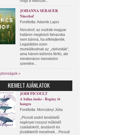
hogy a változás...
JOHANNA SEBAUER
Nincshof
Fordította: Adamik Lajos
Nincshof, az osztrák-magyar
határon megbúvó falvacska
nem bánná, ha elfelejtenék.
Legalábbis ezen
munkálkodnak az ,,oblivisták",
ama három különös férfiú, aki
mindenáron menekülni
szeretne...
újdonságok »
KIEMELT AJÁNLATOK
JODI PICOULT
A bálna éneke - Regény öt
hangra
Fordította: Morcsányi Júlia
,,Picoult sodró lendületű
regényei rosszul működő
családokról, árulásról és
jóvátételről mesélnek... Picoult