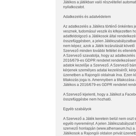
Játékos a játékban való részvétellel automat
nyilatkozatot.
Adatkezelés és adatvédelem
Az adatkezelés a Játékra történő önkéntes j
vesznek, tudomásul veszik és kifejezetten h
adatfeldolgozó a Játékosok által rendelkezé
összefüggésben, a jelen Játékszabályzatban 
nem képez, azok a Játék lezárulását követő 
Szervező minden további feltétel és ellenér
A Szervező szavatolja, hogy az adatkezelés
2016/679-es GDPR rendelet rendelkezéseinek
adatok kezelője a Szervező. A Szervező bárm
kérjenek személyes adatai kezeléséről, kérjé
üzenetben a Rajongói oldalnak írva. Ezen kív
tiltakozás joga is. Amennyiben a tiltakozása
Játékos a 2016/679-es GDPR rendelet rende
A Szervező kijelenti, hogy a Játékot a Fac
összefüggésbe nem hozható.
Egyéb szabályok
A Szervező a Játék keretein belül nem oszt
egyéb nyereményt. A jelen Játékszabályzat ho
szervező honlapján (www.athenaeum.hu) a Já
Játékosok a Rajongói oldalon privát üzenet