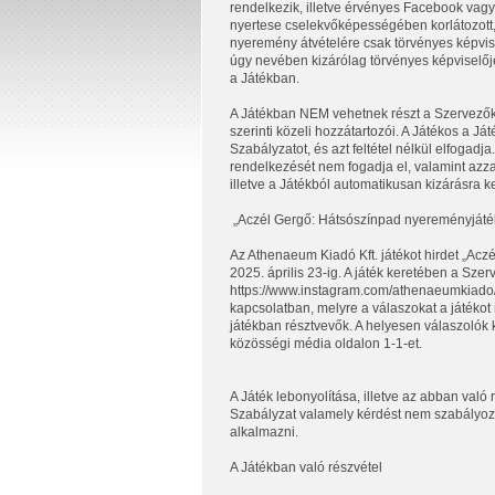
rendelkezik, illetve érvényes Facebook vagy
nyertese cselekvőképességében korlátozott,
nyeremény átvételére csak törvényes képvis
úgy nevében kizárólag törvényes képviselője
a Játékban.
A Játékban NEM vehetnek részt a Szervezők t
szerinti közeli hozzátartozói. A Játékos a Já
Szabályzatot, és azt feltétel nélkül elfoga
rendelkezését nem fogadja el, valamint azza
illetve a Játékból automatikusan kizárásra ke
„Aczél Gergő: Hátsószínpad nyereményjáté
Az Athenaeum Kiadó Kft. játékot hirdet „Acz
2025. április 23-ig. A játék keretében a Sz
https://www.instagram.com/athenaeumkiado/ 
kapcsolatban, melyre a válaszokat a játékot 
játékban résztvevők. A helyesen válaszolók k
közösségi média oldalon 1-1-et.
A Játék lebonyolítása, illetve az abban való 
Szabályzat valamely kérdést nem szabályoz,
alkalmazni.
A Játékban való részvétel