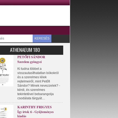
KERESÉS
ATHENAEUM 180
PETŐFI SÁNDOR
Szerelem gyöngyei
Ki tudna többet a
visszautasíthatatlan bókokról
és a szerelmes lélek
rejtelmeiről, mint Petőfi
Sándor? Minek nevezzelek? -
kérdi, és szerelmes
tekintetével bebarangolja
csodálata tárgyát....
KARINTHY FRIGYES
Így írtok ti - Gyűjteményes
kiadás