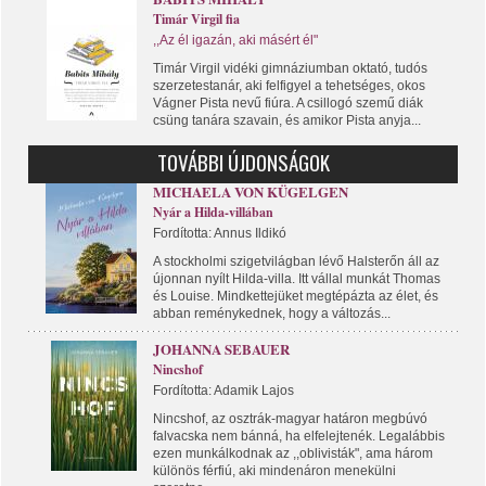
Timár Virgil fia
,,Az él igazán, aki másért él"
Timár Virgil vidéki gimnáziumban oktató, tudós
szerzetestanár, aki felfigyel a tehetséges, okos
Vágner Pista nevű fiúra. A csillogó szemű diák
csüng tanára szavain, és amikor Pista anyja...
TOVÁBBI ÚJDONSÁGOK
MICHAELA VON KÜGELGEN
Nyár a Hilda-villában
Fordította: Annus Ildikó
A stockholmi szigetvilágban lévő Halsterőn áll az
újonnan nyílt Hilda-villa. Itt vállal munkát Thomas
és Louise. Mindkettejüket megtépázta az élet, és
abban reménykednek, hogy a változás...
JOHANNA SEBAUER
Nincshof
Fordította: Adamik Lajos
Nincshof, az osztrák-magyar határon megbúvó
falvacska nem bánná, ha elfelejtenék. Legalábbis
ezen munkálkodnak az ,,oblivisták", ama három
különös férfiú, aki mindenáron menekülni