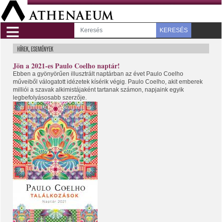
≡
KERESÉS
Jön a 2021-es Paulo Coelho naptár!
Ebben a gyönyörűen illusztrált naptárban az évet Paulo Coelho
műveiből válogatott idézetek kísérik végig. Paulo Coelho, akit emberek
milliói a szavak alkimistájaként tartanak számon, napjaink egyik
legbefolyásosabb szerzője.