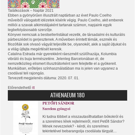
Találkozások – Naptár 2021
Ebben a gyönyörűen illusztrált naptárban az évet Paulo Coelho
műveiből válogatott idézetek kísérik végig. Paulo Coelho, akit emberek
milliói a szavak alkimistájaként tartanak számon, napjaink egyik
legbefolyásosabb szerzője.
Könyvei nemcsak a bestsellerlistákat vezetik, de társadalmi és kulturális
párbeszédet is gerjesztenek. A műveiben érintett témák, eszmék és
filozófiák sok olvasó vágyát teljesítik be, olyanokét, akik a saját útjukat
és
a világ újfajta megértését keresik.
Catalina Estrada már gyerekként ráeszmélt szülőhazája, Kolumbia
vibráló és buja természetére. Jelenleg Barcelonában él, de
nemzetközileg elismert illusztrátorként sem felejtette el a gyökereit.
Munkáiban, erőteljes színhasználatában ma is jelen van ugyanez a
csodával teli rajongás.
Tervezett megjelenés dátuma: 2020. 07. 01.
Előrendelhető
itt
ATHENAEUM 180
PETŐFI SÁNDOR
Szerelem gyöngyei
Ki tudna többet a visszautasíthatatlan bókokról és
a szerelmes lélek rejtelmeiről, mint Petőfi Sándor?
Minek nevezzelek? - kérdi, és szerelmes
tekintetével bebarangolja csodálata tárgyát....