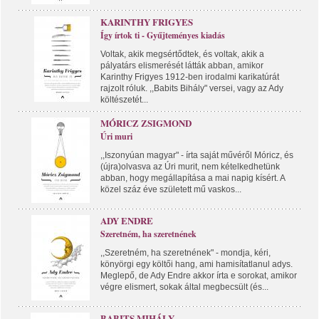
KARINTHY FRIGYES
Így írtok ti - Gyűjteményes kiadás
Voltak, akik megsértődtek, és voltak, akik a
pályatárs elismerését látták abban, amikor
Karinthy Frigyes 1912-ben irodalmi karikatúrát
rajzolt róluk. ,,Babits Bihály" versei, vagy az Ady
költészetét...
MÓRICZ ZSIGMOND
Úri muri
,,Iszonyúan magyar" - írta saját művéről Móricz, és
(újra)olvasva az Úri murit, nem kételkedhetünk
abban, hogy megállapítása a mai napig kísért. A
közel száz éve született mű vaskos...
ADY ENDRE
Szeretném, ha szeretnének
,,Szeretném, ha szeretnének" - mondja, kéri,
könyörgi egy költői hang, ami hamisítatlanul adys.
Meglepő, de Ady Endre akkor írta e sorokat, amikor
végre elismert, sokak által megbecsült (és...
BABITS MIHÁLY