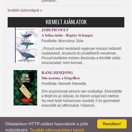
szeretne...
további újdonságok »
KIEMELT AJÁNLATOK
JODI PICOULT
A bálna éneke - Regény öt hangra
Fordította: Morcsányi Júlia
,,Picoult sodró lendületű regényei rosszul működő
családokról, árulásról és jóvátételről mesélnek...
Picoult kivételes módon ábrázolja a felnőtté válás
mozzanatait: nem borzad...
KANG DZSIJONG
Sim asszony, a bérgyilkos
Fordította: Németh Nikoletta
Sim asszonynak pénzre van szüksége. Elvesztette
a férjét és az állását, és három szájat kell etetnie.
Ha nem talál hamarosan munkát, ő és gyermekei
elveszítik az otthonukat. Válaszol...
Oldalainkon HTTP-sütiket használunk a jobb
Rendben!
KÖNYVPORTÁL
LÍRA KÖNYV
KAPCSOLAT
működésért.
További információkért kérjük