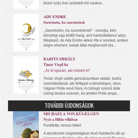
közel száz éve született mű vaskos...
ADY ENDRE
Szeretném, ha szeretnének
,,Szeretném, ha szeretnének" - mondja, kéri,
könyörgi egy költői hang, ami hamisítatlanul adys.
Meglepő, de Ady Endre akkor írta e sorokat, amikor
végre elismert, sokak által megbecsült (és...
BABITS MIHÁLY
Timár Virgil fia
,,Az él igazán, aki másért él"
Timár Virgil vidéki gimnáziumban oktató, tudós
szerzetestanár, aki felfigyel a tehetséges, okos
Vágner Pista nevű fiúra. A csillogó szemű diák
csüng tanára szavain, és amikor Pista anyja...
TOVÁBBI ÚJDONSÁGOK
MICHAELA VON KÜGELGEN
Nyár a Hilda-villában
Fordította: Annus Ildikó
A stockholmi szigetvilágban lévő Halsterőn áll az