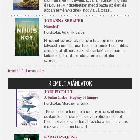
újonnan nyílt Hilda-villa. Itt vállal munkát Thomas
és Louise. Mindkettejüket megtépázta az élet, és
abban reménykednek, hogy a változás...
JOHANNA SEBAUER
Nincshof
Fordította: Adamik Lajos
Nincshof, az osztrák-magyar határon megbúvó
falvacska nem bánná, ha elfelejtenék. Legalábbis
ezen munkálkodnak az ,,oblivisták", ama három
különös férfiú, aki mindenáron menekülni
szeretne...
további újdonságok »
KIEMELT AJÁNLATOK
JODI PICOULT
A bálna éneke - Regény öt hangra
Fordította: Morcsányi Júlia
,,Picoult sodró lendületű regényei rosszul működő
családokról, árulásról és jóvátételről mesélnek...
Picoult kivételes módon ábrázolja a felnőtté válás
mozzanatait: nem borzad...
KANG DZSIJONG