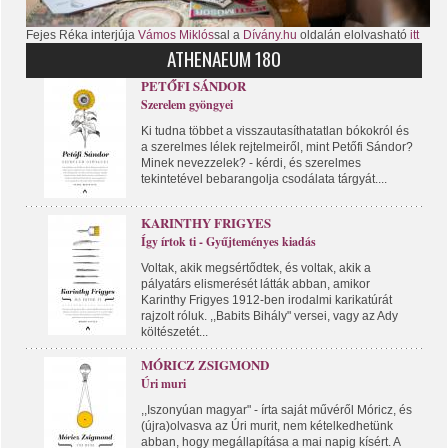
Fejes Réka interjúja
Vámos Miklós
sal a
Dívány.hu
oldalán elolvasható
itt
ATHENAEUM 180
PETŐFI SÁNDOR
Szerelem gyöngyei
Ki tudna többet a visszautasíthatatlan bókokról és
a szerelmes lélek rejtelmeiről, mint Petőfi Sándor?
Minek nevezzelek? - kérdi, és szerelmes
tekintetével bebarangolja csodálata tárgyát....
KARINTHY FRIGYES
Így írtok ti - Gyűjteményes kiadás
Voltak, akik megsértődtek, és voltak, akik a
pályatárs elismerését látták abban, amikor
Karinthy Frigyes 1912-ben irodalmi karikatúrát
rajzolt róluk. ,,Babits Bihály" versei, vagy az Ady
költészetét...
MÓRICZ ZSIGMOND
Úri muri
,,Iszonyúan magyar" - írta saját művéről Móricz, és
(újra)olvasva az Úri murit, nem kételkedhetünk
abban, hogy megállapítása a mai napig kísért. A