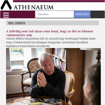
≡
KERESÉS
A külvilág nem tud olyan rossz lenni, hogy az élet ne lehessen
valamennyire szép
Vámos Miklós hetvenéves lett, és olvasóit egy rendhagyó kötettel lepte
meg. A Hetvenkedő bensőséges hangulatú, személyes témákkal
foglalkozó limerickeket vonultat fel.