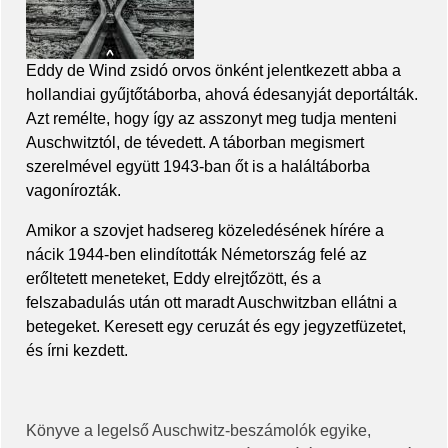
Eddy de Wind zsidó orvos önként jelentkezett abba a
hollandiai gyűjtőtáborba, ahová édesanyját deportálták.
Azt remélte, hogy így az asszonyt meg tudja menteni
Auschwitztól, de tévedett. A táborban megismert
szerelmével együtt 1943-ban őt is a haláltáborba
vagonírozták.
Amikor a szovjet hadsereg közeledésének hírére a
nácik 1944-ben elindították Németország felé az
erőltetett meneteket, Eddy elrejtőzött, és a
felszabadulás után ott maradt Auschwitzban ellátni a
betegeket. Keresett egy ceruzát és egy jegyzetfüzetet,
és írni kezdett.
Könyve a legelső Auschwitz-beszámolók egyike,