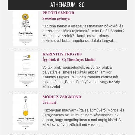
ATHENAEUM 180
PETŐFI SÁNDOR
Szerelem gyöngyei
Ki tudna többet a visszautasíthatatlan bókokról és
a szerelmes lélek rejtelmeiről, mint Petőfi Sándor?
Minek nevezzelek? - kérdi, és szerelmes
tekintetével bebarangolja csodálata tárgyát....
KARINTHY FRIGYES
Így írtok ti - Gyűjteményes kiadás
Voltak, akik megsértődtek, és voltak, akik a
pályatárs elismerését látták abban, amikor
Karinthy Frigyes 1912-ben irodalmi karikatúrát
rajzolt róluk. ,,Babits Bihály" versei, vagy az Ady
költészetét...
MÓRICZ ZSIGMOND
Úri muri
,,Iszonyúan magyar" - írta saját művéről Móricz, és
(újra)olvasva az Úri murit, nem kételkedhetünk
abban, hogy megállapítása a mai napig kísért. A
közel száz éve született mű vaskos...