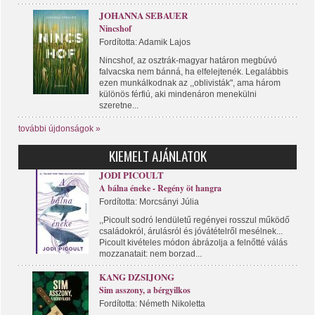
JOHANNA SEBAUER
Nincshof
Fordította: Adamik Lajos
Nincshof, az osztrák-magyar határon megbúvó
falvacska nem bánná, ha elfelejtenék. Legalábbis
ezen munkálkodnak az ,,oblivisták", ama három
különös férfiú, aki mindenáron menekülni
szeretne...
további újdonságok »
KIEMELT AJÁNLATOK
JODI PICOULT
A bálna éneke - Regény öt hangra
Fordította: Morcsányi Júlia
,,Picoult sodró lendületű regényei rosszul működő
családokról, árulásról és jóvátételről mesélnek...
Picoult kivételes módon ábrázolja a felnőtté válás
mozzanatait: nem borzad...
KANG DZSIJONG
Sim asszony, a bérgyilkos
Fordította: Németh Nikoletta