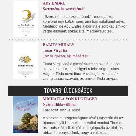
ADY ENDRE
Szeretném, ha szeretnének
,,Szeretném, ha szeretnének" - mondja, kéri,
könyörgi egy költői hang, ami hamisítatlanul adys.
Meglepő, de Ady Endre akkor írta e sorokat, amikor
végre elismert, sokak által megbecsült (és...
BABITS MIHÁLY
Timár Virgil fia
,,Az él igazán, aki másért él"
Timár Virgil vidéki gimnáziumban oktató, tudós
szerzetestanár, aki felfigyel a tehetséges, okos
Vágner Pista nevű fiúra. A csillogó szemű diák
csüng tanára szavain, és amikor Pista anyja...
TOVÁBBI ÚJDONSÁGOK
MICHAELA VON KÜGELGEN
Nyár a Hilda-villában
Fordította: Annus Ildikó
A stockholmi szigetvilágban lévő Halsterőn áll az
újonnan nyílt Hilda-villa. Itt vállal munkát Thomas
és Louise. Mindkettejüket megtépázta az élet, és
abban reménykednek, hogy a változás...