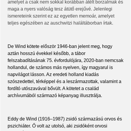
amelyet a csak nem sokkal korábban átélt borzalmak és
maga a nyers valóság tesz átütő erejűvé. Jelenlegi
ismereteink szerint ez az egyetlen memoár, amelyet
teljes egészében az auschwitzi haláltáborban írtak.
De Wind kötete először 1946-ban jelent meg, hogy
aztán hosszú évekkel később, a tábor
felszabadításának 75. évfordulójára, 2020-ban nemcsak
hollandul, de számos más nyelven, így magyarul is
napvilágot lásson. Az eredeti holland kiadás
szószedettel, térképpel és a leszármazottak, valamint a
fordító utószavával bővült. A kötetet a család
archívumából származó képanyag illusztrálja.
Eddy de Wind (1916–1987) zsidó származású orvos és
pszichiáter. Ő volt az utolsó, aki zsidóként orvosi