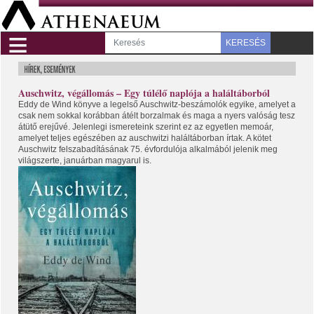
≡
KERESÉS
Auschwitz, végállomás – Egy túlélő naplója a haláltáborból
Eddy de Wind könyve a legelső Auschwitz-beszámolók egyike, amelyet a
csak nem sokkal korábban átélt borzalmak és maga a nyers valóság tesz
átütő erejűvé. Jelenlegi ismereteink szerint ez az egyetlen memoár,
amelyet teljes egészében az auschwitzi haláltáborban írtak. A kötet
Auschwitz felszabadításának 75. évfordulója alkalmából jelenik meg
világszerte, januárban magyarul is.