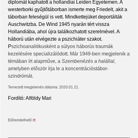
diplomát kaphatott a hollandiai Leiden Egyetemen. A
westerborki gyűjtőtáborban ismerte meg Friedelt, akit a
táborban feleségül is vett. Mindkettejüket deportálták
Auschwitzba. De Wind 1945 nyarán tért vissza
Hollandiába, ahol újra találkozhatott szerelmével. A
háború után elvégezte a pszichiáter szakot.
P
szichoanalitikusként a súlyos háborús traumák
kezelésére specializálódott. Már 1949-ben megjelenik a
témában írt alapműve, a
Szembenézés a halállal
,
amelyben először írja le a koncentrációstábor-
szindrómát.
Tervezett megjelenés dátuma: 2020.01.21.
Fordító: Alföldy Mari
Előrendelhető
itt