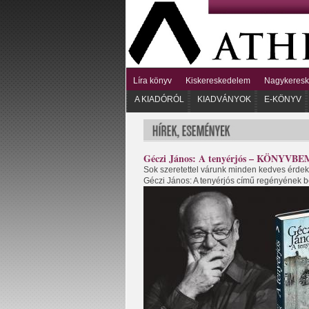
Líra könyv
Kiskereskedelem
Nagykeres
A KIADÓRÓL
KIADVÁNYOK
E-KÖNYV
Géczi János: A tenyérjós – KÖNYV
Sok szeretettel várunk minden kedves érdekl
Géczi János: A tenyérjós című regényének be