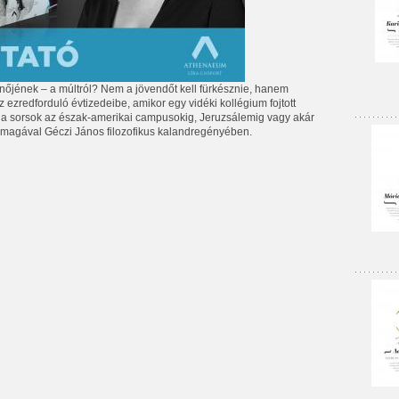
ósnőjének – a múltról? Nem a jövendőt kell fürkésznie, hanem
z ezredforduló évtizedeibe, amikor egy vidéki kollégium fojtott
 a sorsok az észak-amerikai campusokig, Jeruzsálemig vagy akár
agával Géczi János filozofikus kalandregényében.