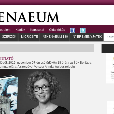
kedelem
Kiadók
Kapcsolat
Oldaltérkép
SZERZŐK
MICROSITE
ATHENAEUM 180
NYEREMÉNYJÁTÉK
BEMUTATÓ
ődőt, 2019. november 07-én csütörtökön 18 órára az Írók Boltjába,
mutatójára. A szerzővel Veiszer Alinda fog beszélgetni.