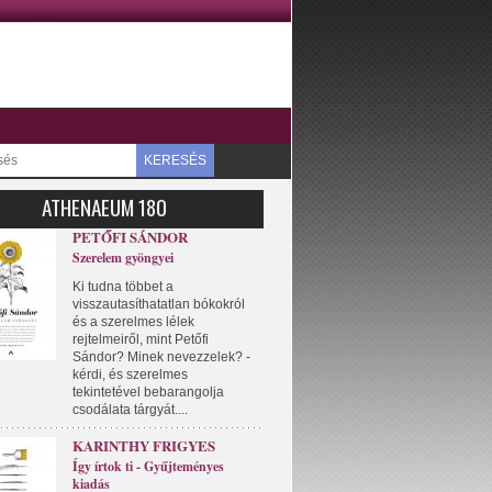
KERESÉS
ATHENAEUM 180
PETŐFI SÁNDOR
Szerelem gyöngyei
Ki tudna többet a
visszautasíthatatlan bókokról
és a szerelmes lélek
rejtelmeiről, mint Petőfi
Sándor? Minek nevezzelek? -
kérdi, és szerelmes
tekintetével bebarangolja
csodálata tárgyát....
KARINTHY FRIGYES
Így írtok ti - Gyűjteményes
kiadás