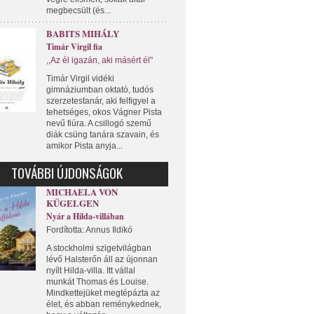
megbecsült (és...
BABITS MIHÁLY
Timár Virgil fia
,,Az él igazán, aki másért él"
Timár Virgil vidéki
gimnáziumban oktató, tudós
szerzetestanár, aki felfigyel a
tehetséges, okos Vágner Pista
nevű fiúra. A csillogó szemű
diák csüng tanára szavain, és
amikor Pista anyja...
TOVÁBBI ÚJDONSÁGOK
MICHAELA VON
KÜGELGEN
Nyár a Hilda-villában
Fordította: Annus Ildikó
A stockholmi szigetvilágban
lévő Halsterőn áll az újonnan
nyílt Hilda-villa. Itt vállal
munkát Thomas és Louise.
Mindkettejüket megtépázta az
élet, és abban reménykednek,