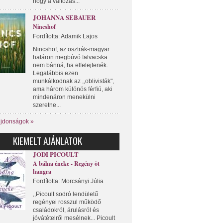
hogy a változás...
JOHANNA SEBAUER
Nincshof
Fordította: Adamik Lajos
Nincshof, az osztrák-magyar
határon megbúvó falvacska
nem bánná, ha elfelejtenék.
Legalábbis ezen
munkálkodnak az ,,oblivisták",
ama három különös férfiú, aki
mindenáron menekülni
szeretne...
újdonságok »
KIEMELT AJÁNLATOK
JODI PICOULT
A bálna éneke - Regény öt
hangra
Fordította: Morcsányi Júlia
,,Picoult sodró lendületű
regényei rosszul működő
családokról, árulásról és
jóvátételről mesélnek... Picoult