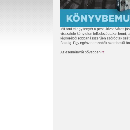
Mit árul el egy tenyér a pesti Józsefváros j
visszafelé kénytelen felfedezőutakat tenni, a
légköréből robbanásszerűen szóródtak szét
Bakuig. Egy egész nemzedék szembesül önm
Az eseményről bővebben
itt