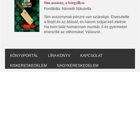
Sim asszony, a bérgyilkos
Fordította: Németh Nikoletta
Sim asszonynak pénzre van szüksége. Elvesztette
a férjét és az állását, és három szájat kell etetnie.
Ha nem talál hamarosan munkát, ő és gyermekei
elveszítik az otthonukat. Válaszol...
KÖNYVPORTÁL
LÍRA KÖNYV
KAPCSOLAT
KISKERESKEDELEM
NAGYKERESKEDELEM