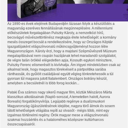
Az 1890-es évek elejének Budapestjén lázasan folyik a készülődés a
magyarság ezeréves fennállásának megünneplésére. A millenniumi
előkészületek forgatagában Pulszky Károly, a nemzetközi hírű,
becsvágyó művészettörténész megkapja élete lehetőségét: a kormány
mesés összeget bocsát a rendelkezésére, hogy az Országos Képtár
igazgatójaként világszínvonalú műkincsgyűjteményt hozzon létre
Magyarországon. Károly érzi, hogy a majdani Szépművészeti Múzeum
megalapításával nem csupán hazájának tehet maradandó szolgálatot,
de végre talán örökké elégedetlen apja, Kossuth egykori minisztere,
Pulszky Ferenc elismerését is kivívhatja. Ám irigyei mindeközben csak az
alkalmat lesik, hogy magasztos törekvéseit a pártpolitika sarába
ránthassák, és gyűlölt családjával együtt végleg tönkretehessék a túl
gyorsan túl magasra jutott fiatalembert. Országos botrány készül,
amelyben a becsületnél is több forog kockán...
Pataki Éva számos nagy sikerű magyar film, köztük Mészáros Márta
klasszikus alkotásainak (Napló-sorozat, A temetetlen halott, Aurora
Borealis) forgatókönyvírója. Legújabb regénye a dualizmuskori
Magyarország újjászületésének idejébe, nagyra törő álmok és sosem
látott lehetőségek világába repíti az olvasót - mégis több, mint egy
izgalmas történelmi regény. Örök magyar mese a világszínvonalú
szakmai hozzáértés és a hataloméhes középszer kultúrharcos
összecsapásairól.