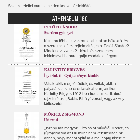
Sok szeretettel várunk minden kedves érdeklődőt!
ATHENAEUM 180
PETŐFI SÁNDOR
Szerelem gyöngyei
Ki tudna többet a visszautasíthatatlan bókokról és
a szerelmes lélek rejtelmeiről, mint Petőfi Sándor?
Minek nevezzelek? - kérdi, és szerelmes
tekintetével bebarangolja csodálata tárgyát....
KARINTHY FRIGYES
Így írtok ti - Gyűjteményes kiadás
Voltak, akik megsértődtek, és voltak, akik a
pályatárs elismerését látták abban, amikor
Karinthy Frigyes 1912-ben irodalmi karikatúrát
rajzolt róluk. ,,Babits Bihály" versei, vagy az Ady
költészetét...
MÓRICZ ZSIGMOND
Úri muri
,,Iszonyúan magyar" - írta saját művéről Móricz, és
(újra)olvasva az Úri murit, nem kételkedhetünk
abban, hogy megállapítása a mai napig kísért. A