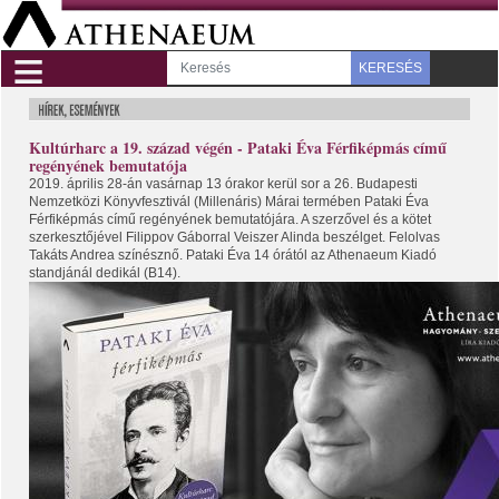
≡
KERESÉS
Kultúrharc a 19. század végén - Pataki Éva Férfiképmás című
regényének bemutatója
2019. április 28-án vasárnap 13 órakor kerül sor a 26. Budapesti
Nemzetközi Könyvfesztivál (Millenáris) Márai termében Pataki Éva
Férfiképmás című regényének bemutatójára. A szerzővel és a kötet
szerkesztőjével Filippov Gáborral Veiszer Alinda beszélget. Felolvas
Takáts Andrea színésznő. Pataki Éva 14 órától az Athenaeum Kiadó
standjánál dedikál (B14).