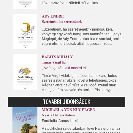
közel száz éve született mű vaskos...
ADY ENDRE
Szeretném, ha szeretnének
,,Szeretném, ha szeretnének" - mondja, kéri,
könyörgi egy költői hang, ami hamisítatlanul adys.
Meglepő, de Ady Endre akkor írta e sorokat, amikor
végre elismert, sokak által megbecsült (és...
BABITS MIHÁLY
Timár Virgil fia
,,Az él igazán, aki másért él"
Timár Virgil vidéki gimnáziumban oktató, tudós
szerzetestanár, aki felfigyel a tehetséges, okos
Vágner Pista nevű fiúra. A csillogó szemű diák
csüng tanára szavain, és amikor Pista anyja...
TOVÁBBI ÚJDONSÁGOK
MICHAELA VON KÜGELGEN
Nyár a Hilda-villában
Fordította: Annus Ildikó
A stockholmi szigetvilágban lévő Halsterőn áll az