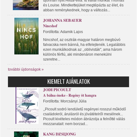
újonnan nyílt Hilda-villa. Itt vállal munkát Thomas
és Louise. Mindkettejüket megtépázta az élet, és
abban reménykednek, hogy a változás...
JOHANNA SEBAUER
Nincshof
Fordította: Adamik Lajos
Nincshof, az osztrák-magyar határon megbúvó
falvacska nem bánná, ha elfelejtenék. Legalábbis
ezen munkálkodnak az ,,oblivisták", ama három
különös férfiú, aki mindenáron menekülni
szeretne...
további újdonságok »
KIEMELT AJÁNLATOK
JODI PICOULT
A bálna éneke - Regény öt hangra
Fordította: Morcsányi Júlia
,,Picoult sodró lendületű regényei rosszul működő
családokról, árulásról és jóvátételről mesélnek...
Picoult kivételes módon ábrázolja a felnőtté válás
mozzanatait: nem borzad...
KANG DZSIJONG