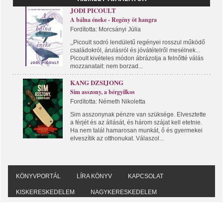
JODI PICOULT
A bálna éneke - Regény öt hangra
Fordította: Morcsányi Júlia
,,Picoult sodró lendületű regényei rosszul működő
családokról, árulásról és jóvátételről mesélnek...
Picoult kivételes módon ábrázolja a felnőtté válás
mozzanatait: nem borzad...
KANG DZSIJONG
Sim asszony, a bérgyilkos
Fordította: Németh Nikoletta
Sim asszonynak pénzre van szüksége. Elvesztette
a férjét és az állását, és három szájat kell etetnie.
Ha nem talál hamarosan munkát, ő és gyermekei
elveszítik az otthonukat. Válaszol...
KÖNYVPORTÁL
LÍRA KÖNYV
KAPCSOLAT
KISKERESKEDELEM
NAGYKERESKEDELEM