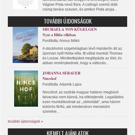
Vágner Pista nevű fiúra. A csillogó szemű diák
csüng tanára szavain, és amikor Pista anyja...
TOVÁBBI ÚJDONSÁGOK
MICHAELA VON KÜGELGEN
Nyár a Hilda-villában
Fordította: Annus Ildikó
A stockholmi szigetvilágban lévő Halsterőn áll az
újonnan nyílt Hilda-villa. Itt vállal munkát Thomas
és Louise. Mindkettejüket megtépázta az élet, és
abban reménykednek, hogy a változás...
JOHANNA SEBAUER
Nincshof
Fordította: Adamik Lajos
Nincshof, az osztrák-magyar határon megbúvó
falvacska nem bánná, ha elfelejtenék. Legalábbis
ezen munkálkodnak az ,,oblivisták", ama három
különös férfiú, aki mindenáron menekülni
szeretne...
további újdonságok »
KIEMELT AJÁNLATOK