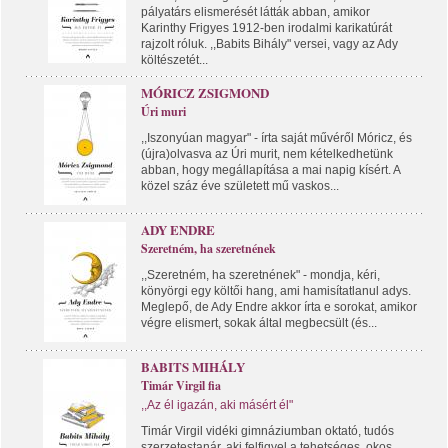
pályatárs elismerését látták abban, amikor
Karinthy Frigyes 1912-ben irodalmi karikatúrát
rajzolt róluk. ,,Babits Bihály" versei, vagy az Ady
költészetét...
MÓRICZ ZSIGMOND
Úri muri
,,Iszonyúan magyar" - írta saját művéről Móricz, és
(újra)olvasva az Úri murit, nem kételkedhetünk
abban, hogy megállapítása a mai napig kísért. A
közel száz éve született mű vaskos...
ADY ENDRE
Szeretném, ha szeretnének
,,Szeretném, ha szeretnének" - mondja, kéri,
könyörgi egy költői hang, ami hamisítatlanul adys.
Meglepő, de Ady Endre akkor írta e sorokat, amikor
végre elismert, sokak által megbecsült (és...
BABITS MIHÁLY
Timár Virgil fia
,,Az él igazán, aki másért él"
Timár Virgil vidéki gimnáziumban oktató, tudós
szerzetestanár, aki felfigyel a tehetséges, okos