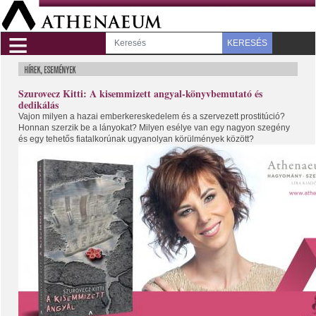
≡
KERESÉS
Szurovecz Kitti: A kisemmizett angyal-könyvbemutató és
dedikálás
Vajon milyen a hazai emberkereskedelem és a szervezett prostitúció?
Honnan szerzik be a lányokat? Milyen esélye van egy nagyon szegény
és egy tehetős fiatalkorúnak ugyanolyan körülmények között?