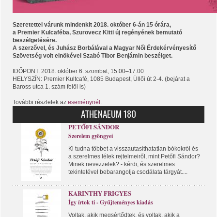
Szeretettel várunk mindenkit 2018. október 6-án 15 órára,
a Premier Kulcaféba, Szurovecz Kitti új regényének bemutató
beszélgetésére.
A szerzővel, és Juhász Borbálával a Magyar Női Érdekérvényesítő
Szövetség volt elnökével Szabó Tibor Benjámin beszélget.
IDŐPONT: 2018. október 6. szombat, 15:00–17:00
HELYSZÍN: Premier Kultcafé, 1085 Budapest, Üllői út 2-4. (bejárat a
Baross utca 1. szám felől is)
További részletek az
eseménynél
.
ATHENAEUM 180
PETŐFI SÁNDOR
Szerelem gyöngyei
Ki tudna többet a visszautasíthatatlan bókokról és
a szerelmes lélek rejtelmeiről, mint Petőfi Sándor?
Minek nevezzelek? - kérdi, és szerelmes
tekintetével bebarangolja csodálata tárgyát....
KARINTHY FRIGYES
Így írtok ti - Gyűjteményes kiadás
Voltak, akik megsértődtek, és voltak, akik a