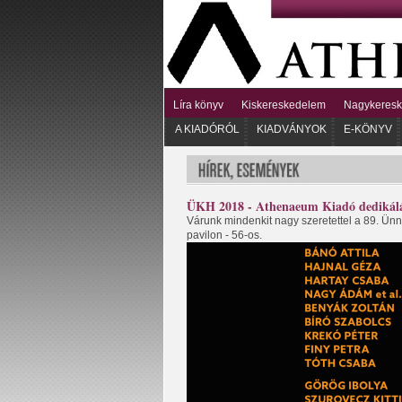
Líra könyv
Kiskereskedelem
Nagykeres
A KIADÓRÓL
KIADVÁNYOK
E-KÖNYV
ÜKH 2018 - Athenaeum Kiadó dedikál
Várunk mindenkit nagy szeretettel a 89. Ün
pavilon - 56-os.