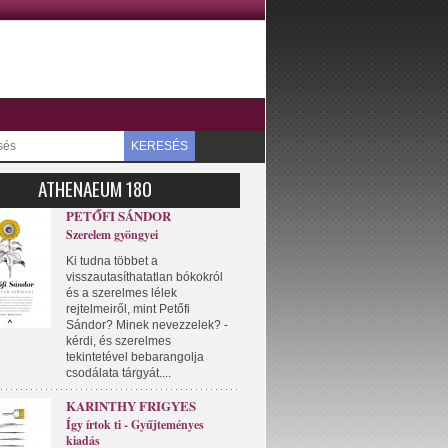
KERESÉS
ATHENAEUM 180
PETŐFI SÁNDOR
Szerelem gyöngyei
Ki tudna többet a
visszautasíthatatlan bókokról
és a szerelmes lélek
rejtelmeiről, mint Petőfi
Sándor? Minek nevezzelek? -
kérdi, és szerelmes
tekintetével bebarangolja
csodálata tárgyát....
KARINTHY FRIGYES
Így írtok ti - Gyűjteményes
kiadás