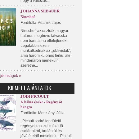
hogy a változás...
JOHANNA SEBAUER
Nincshof
Fordította: Adamik Lajos
Nincshof, az osztrák-magyar
határon megbúvó falvacska
nem bánná, ha elfelejtenék.
Legalábbis ezen
munkálkodnak az ,,oblivisták",
ama három különös férfiú, aki
mindenáron menekülni
szeretne...
újdonságok »
KIEMELT AJÁNLATOK
JODI PICOULT
A bálna éneke - Regény öt
hangra
Fordította: Morcsányi Júlia
,,Picoult sodró lendületű
regényei rosszul működő
családokról, árulásról és
jóvátételről mesélnek... Picoult