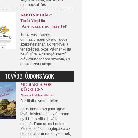
megbecsült (és...
BABITS MIHÁLY
Timár Virgil fia
,,Az él igazán, aki másért él"
Timár Virgil vidéki
gimnáziumban oktató, tudós
szerzetestanár, aki felfigyel a
tehetséges, okos Vágner Pista
nevű fiúra. A csillogó szemű
diák csüng tanára szavain, és
amikor Pista anyja...
TOVÁBBI ÚJDONSÁGOK
MICHAELA VON
KÜGELGEN
Nyár a Hilda-villában
Fordította: Annus Ildikó
A stockholmi szigetvilágban
lévő Halsterőn áll az újonnan
nyílt Hilda-villa. Itt vállal
munkát Thomas és Louise.
Mindkettejüket megtépázta az
élet, és abban reménykednek,