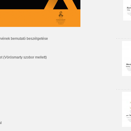
yvének bemutató beszélgetése
t (Vörösmarty szobor mellett)
ál