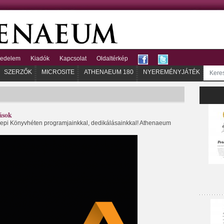
kedelem
Kiadók
Kapcsolat
Oldaltérkép
SZERZŐK
MICROSITE
ATHENAEUM 180
NYEREMÉNYJÁTÉK
ások
nepi Könyvhéten programjainkkal, dedikálásainkkal! Athenaeum