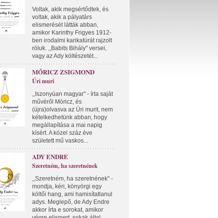
Voltak, akik megsértődtek, és
voltak, akik a pályatárs
elismerését látták abban,
amikor Karinthy Frigyes 1912-
ben irodalmi karikatúrát rajzolt
róluk. ,,Babits Bihály" versei,
vagy az Ady költészetét...
MÓRICZ ZSIGMOND
Úri muri
,,Iszonyúan magyar" - írta saját
művéről Móricz, és
(újra)olvasva az Úri murit, nem
kételkedhetünk abban, hogy
megállapítása a mai napig
kísért. A közel száz éve
született mű vaskos...
ADY ENDRE
Szeretném, ha szeretnének
,,Szeretném, ha szeretnének" -
mondja, kéri, könyörgi egy
költői hang, ami hamisítatlanul
adys. Meglepő, de Ady Endre
akkor írta e sorokat, amikor
végre elismert, sokak által