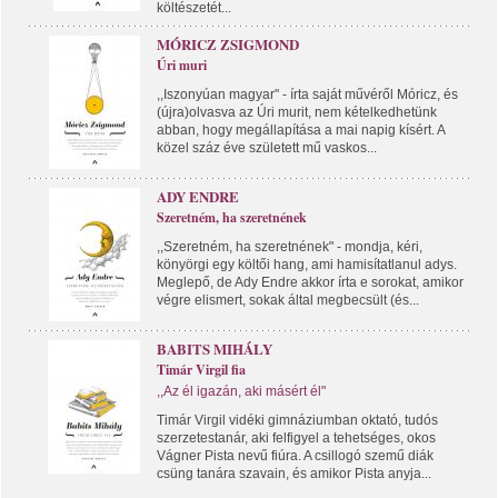
költészetét...
MÓRICZ ZSIGMOND
Úri muri
,,Iszonyúan magyar" - írta saját művéről Móricz, és
(újra)olvasva az Úri murit, nem kételkedhetünk
abban, hogy megállapítása a mai napig kísért. A
közel száz éve született mű vaskos...
ADY ENDRE
Szeretném, ha szeretnének
,,Szeretném, ha szeretnének" - mondja, kéri,
könyörgi egy költői hang, ami hamisítatlanul adys.
Meglepő, de Ady Endre akkor írta e sorokat, amikor
végre elismert, sokak által megbecsült (és...
BABITS MIHÁLY
Timár Virgil fia
,,Az él igazán, aki másért él"
Timár Virgil vidéki gimnáziumban oktató, tudós
szerzetestanár, aki felfigyel a tehetséges, okos
Vágner Pista nevű fiúra. A csillogó szemű diák
csüng tanára szavain, és amikor Pista anyja...