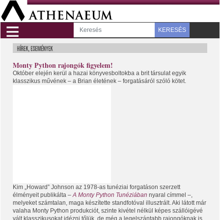
≡
KERESÉS
Monty Python rajongók figyelem!
Október elején kerül a hazai könyvesboltokba a brit társulat egyik
klasszikus művének – a Brian életének – forgatásáról szóló kötet.
Kim „Howard” Johnson az 1978-as tunéziai forgatáson szerzett
élményeit publikálta –
A Monty Python Tunéziában
nyaral címmel –,
melyeket számtalan, maga készítette standfotóval illusztrált. Aki látott már
valaha Monty Python produkciót, szinte kivétel nélkül képes szállóigévé
vált klasszikusokat idézni tőlük, de még a legelszántabb rajongóknak is