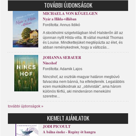
TOVÁBBI ÚJDONSÁGOK
MICHAELA VON KÜGELGEN
Nyár a Hilda-villában
Fordította: Annus Ildikó
A stockholmi szigetvilágban lévő Halsterőn áll az
újonnan nyílt Hilda-villa. Itt vállal munkát Thomas
és Louise. Mindkettejüket megtépázta az élet, és
abban reménykednek, hogy a változás...
JOHANNA SEBAUER
Nincshof
Fordította: Adamik Lajos
Nincshof, az osztrák-magyar határon megbúvó
falvacska nem bánná, ha elfelejtenék. Legalábbis
ezen munkálkodnak az ,,oblivisták", ama három
különös férfiú, aki mindenáron menekülni
szeretne...
további újdonságok »
KIEMELT AJÁNLATOK
JODI PICOULT
A bálna éneke - Regény öt hangra