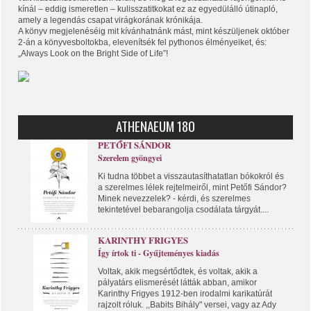
kínál – eddig ismeretlen – kulisszatitkokat ez az egyedülálló útinapló,
amely a legendás csapat virágkorának krónikája.
A könyv megjelenéséig mit kívánhatnánk mást, mint készüljenek október
2-án a könyvesboltokba, elevenítsék fel pythonos élményeiket, és:
„Always Look on the Bright Side of Life”!
ATHENAEUM 180
PETŐFI SÁNDOR
Szerelem gyöngyei
Ki tudna többet a visszautasíthatatlan bókokról és
a szerelmes lélek rejtelmeiről, mint Petőfi Sándor?
Minek nevezzelek? - kérdi, és szerelmes
tekintetével bebarangolja csodálata tárgyát....
KARINTHY FRIGYES
Így írtok ti - Gyűjteményes kiadás
Voltak, akik megsértődtek, és voltak, akik a
pályatárs elismerését látták abban, amikor
Karinthy Frigyes 1912-ben irodalmi karikatúrát
rajzolt róluk. ,,Babits Bihály" versei, vagy az Ady