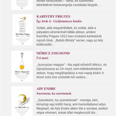
Minek nevezzelek? - kérdi, és szerelmes
tekintetével bebarangolja csodálata tárgyát....
KARINTHY FRIGYES
Így írtok ti - Gyűjteményes kiadás
Voltak, akik megsértődtek, és voltak, akik a
pályatárs elismerését látták abban, amikor
Karinthy Frigyes 1912-ben irodalmi karikatúrát
rajzolt róluk. ,,Babits Bihály" versei, vagy az Ady
költészetét...
MÓRICZ ZSIGMOND
Úri muri
,,Iszonyúan magyar" - írta saját művéről Móricz, és
(újra)olvasva az Úri murit, nem kételkedhetünk
abban, hogy megállapítása a mai napig kísért. A
közel száz éve született mű vaskos...
ADY ENDRE
Szeretném, ha szeretnének
,,Szeretném, ha szeretnének" - mondja, kéri,
könyörgi egy költői hang, ami hamisítatlanul adys.
Meglepő, de Ady Endre akkor írta e sorokat, amikor
végre elismert, sokak által megbecsült (és...