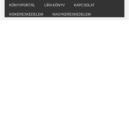
KÖNYVPORTÁL
LÍRA KÖNYV
KAPCSOLAT
KISKERESKEDELEM
NAGYKERESKEDELEM