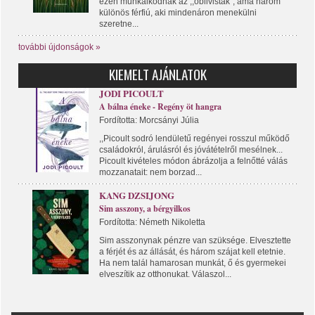
ezen munkálkodnak az ,,oblivisták", ama három
különös férfiú, aki mindenáron menekülni
szeretne...
további újdonságok »
KIEMELT AJÁNLATOK
JODI PICOULT
A bálna éneke - Regény öt hangra
Fordította: Morcsányi Júlia
,,Picoult sodró lendületű regényei rosszul működő
családokról, árulásról és jóvátételről mesélnek...
Picoult kivételes módon ábrázolja a felnőtté válás
mozzanatait: nem borzad...
KANG DZSIJONG
Sim asszony, a bérgyilkos
Fordította: Németh Nikoletta
Sim asszonynak pénzre van szüksége. Elvesztette
a férjét és az állását, és három szájat kell etetnie.
Ha nem talál hamarosan munkát, ő és gyermekei
elveszítik az otthonukat. Válaszol...