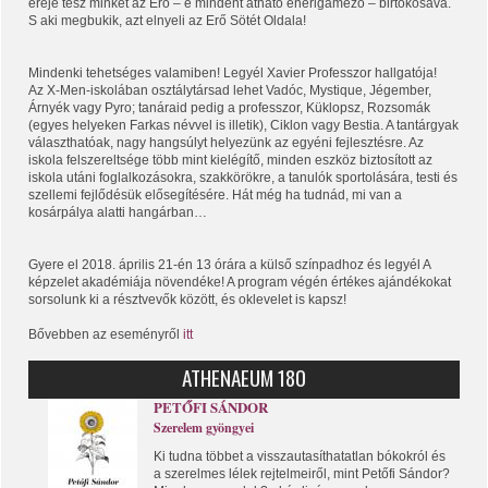
ereje tesz minket az Erő – e mindent átható enerigamező – birtokosává.
S aki megbukik, azt elnyeli az Erő Sötét Oldala!
Mindenki tehetséges valamiben! Legyél Xavier Professzor hallgatója!
Az X-Men-iskolában osztálytársad lehet Vadóc, Mystique, Jégember,
Árnyék vagy Pyro; tanáraid pedig a professzor, Küklopsz, Rozsomák
(egyes helyeken Farkas névvel is illetik), Ciklon vagy Bestia. A tantárgyak
választhatóak, nagy hangsúlyt helyezünk az egyéni fejlesztésre. Az
iskola felszereltsége több mint kielégítő, minden eszköz biztosított az
iskola utáni foglalkozásokra, szakkörökre, a tanulók sportolására, testi és
szellemi fejlődésük elősegítésére. Hát még ha tudnád, mi van a
kosárpálya alatti hangárban…
Gyere el 2018. április 21-én 13 órára a külső színpadhoz és legyél A
képzelet akadémiája növendéke! A program végén értékes ajándékokat
sorsolunk ki a résztvevők között, és oklevelet is kapsz!
Bővebben az eseményről
itt
ATHENAEUM 180
PETŐFI SÁNDOR
Szerelem gyöngyei
Ki tudna többet a visszautasíthatatlan bókokról és
a szerelmes lélek rejtelmeiről, mint Petőfi Sándor?