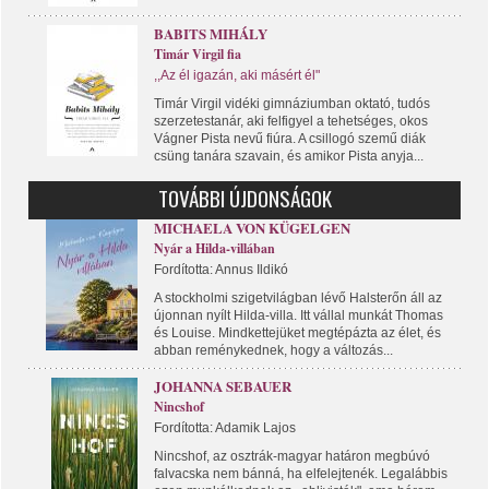
BABITS MIHÁLY
Timár Virgil fia
,,Az él igazán, aki másért él"
Timár Virgil vidéki gimnáziumban oktató, tudós
szerzetestanár, aki felfigyel a tehetséges, okos
Vágner Pista nevű fiúra. A csillogó szemű diák
csüng tanára szavain, és amikor Pista anyja...
TOVÁBBI ÚJDONSÁGOK
MICHAELA VON KÜGELGEN
Nyár a Hilda-villában
Fordította: Annus Ildikó
A stockholmi szigetvilágban lévő Halsterőn áll az
újonnan nyílt Hilda-villa. Itt vállal munkát Thomas
és Louise. Mindkettejüket megtépázta az élet, és
abban reménykednek, hogy a változás...
JOHANNA SEBAUER
Nincshof
Fordította: Adamik Lajos
Nincshof, az osztrák-magyar határon megbúvó
falvacska nem bánná, ha elfelejtenék. Legalábbis