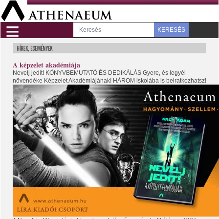
≡
KERESÉS
A képzelet akadémiája
Nevelj jedit! KÖNYVBEMUTATÓ ÉS DEDIKÁLÁS Gyere, és legyél
növendéke Képzelet Akadémiájának! HÁROM iskolába is beiratkozhatsz!