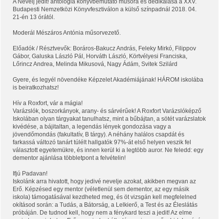
A Nevelj jedit! antológia könyvbemutató műsora és dedikálása a XXV.
Budapesti Nemzetközi Könyvfesztiválon a külső színpadnál 2018. 04.
21-én 13 órától.
Moderál Mészáros Antónia műsorvezető.
Előadók / Résztvevők: Boráros-Bakucz András, Feleky Mirkó, Filippov
Gábor, Galuska László Pál, Horváth László, Körtvélyesi Franciska,
Lőrincz Andrea, Melinda Mikusová, Nagy Ádám, Svitek Szilárd
Gyere, és legyél növendéke Képzelet Akadémiájának! HÁROM iskolába
is beiratkozhatsz!
Hív a Roxfort, vár a mágia!
Varázslók, boszorkányok, arany- és sárvérűek! A Roxfort Varázslóképző
Iskolában olyan tárgyakat tanulhatsz, mint a bűbájtan, a sötét varázslatok
kivédése, a bájitaltan, a legendás lények gondozása vagy a
jövendőmondás (fakultatív, B tárgy). A néhány halálos csapdát és
farkassá változó tanárt túlélt hallgatók 97%-át első helyen veszik fel
választott egyetemükre, és innen kerül ki a legtöbb auror. Ne feledd: egy
dementor ajánlása többletpont a felvételin!
Ifjú Padavan!
Iskolánk arra hivatott, hogy jedivé nevelje azokat, akikben megvan az
Erő. Képzésed egy mentor (véletlenül sem dementor, az egy másik
iskola) támogatásával kezdheted meg, és öt vizsgán kell megfelelned
okításod során: a Tudás, a Bátorság, a Lelkierő, a Test és az Éleslátás
próbáján. De tudnod kell, hogy nem a fénykard teszi a jedit! Az elme