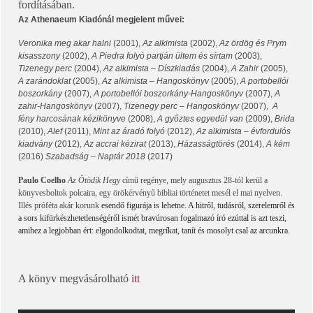
fordításában.
Az Athenaeum Kiadónál megjelent művei:
Veronika meg akar halni
(2001),
Az alkimista
(2002),
Az ördög és Prym
kisasszony
(2002),
A Piedra folyó partján ültem és sírtam
(2003),
Tizenegy perc
(2004),
Az alkimista
–
Díszkiadás
(2004),
A Zahir
(2005),
A zarándoklat
(2005),
Az alkimista
–
Hangoskönyv
(2005),
A portobellói
boszorkány
(2007),
A portobellói boszorkány-Hangoskönyv
(2007),
A
zahir-Hangoskönyv
(2007),
Tizenegy perc
–
Hangoskönyv
(2007),
A
fény harcosának kézikönyve
(2008),
A győztes egyedül van
(2009),
Brida
(2010),
Alef
(2011),
Mint az áradó folyó
(2012),
Az alkimista
–
évfordulós
kiadvány
(2012),
Az accrai kézirat
(2013),
Házasságtörés
(2014),
A kém
(2016)
Szabadság
–
Naptár 2018
(2017)
Paulo Coelho
Az Ötödik Hegy
című regénye, mely augusztus 28-tól kerül a
könyvesboltok polcaira, egy örökérvényű bibliai történetet mesél el mai nyelven.
Illés próféta akár korunk
esendő figurája is lehetne. A hitről, tudásról, szerelemről és
a sors kifürkészhetetlenségéről ismét bravúrosan
fogalmazó író ezúttal is azt teszi,
amihez a legjobban
ért: elgondolkodtat, megríkat, tanít és mosolyt csal az
arcunkra.
A könyv megvásárolható
itt