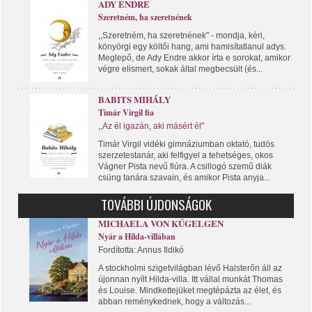
ADY ENDRE
Szeretném, ha szeretnének
,,Szeretném, ha szeretnének" - mondja, kéri,
könyörgi egy költői hang, ami hamisítatlanul adys.
Meglepő, de Ady Endre akkor írta e sorokat, amikor
végre elismert, sokak által megbecsült (és...
BABITS MIHÁLY
Timár Virgil fia
,,Az él igazán, aki másért él"
Timár Virgil vidéki gimnáziumban oktató, tudós
szerzetestanár, aki felfigyel a tehetséges, okos
Vágner Pista nevű fiúra. A csillogó szemű diák
csüng tanára szavain, és amikor Pista anyja...
TOVÁBBI ÚJDONSÁGOK
MICHAELA VON KÜGELGEN
Nyár a Hilda-villában
Fordította: Annus Ildikó
A stockholmi szigetvilágban lévő Halsterőn áll az
újonnan nyílt Hilda-villa. Itt vállal munkát Thomas
és Louise. Mindkettejüket megtépázta az élet, és
abban reménykednek, hogy a változás...