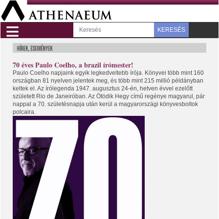
≡
KERESÉS
70 éves Paulo Coelho, a brazil írómester!
Paulo Coelho napjaink egyik legkedveltebb írója. Könyvei több mint 160
országban 81 nyelven jelentek meg, és több mint 215 millió példányban
keltek el. Az írólegenda 1947. augusztus 24-én, hetven évvel ezelőtt
született Rio de Janeiróban. Az Ötödik Hegy című regénye magyarul, pár
nappal a 70. születésnapja után kerül a magyarországi könyvesboltok
polcaira.