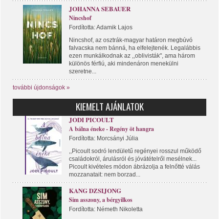
JOHANNA SEBAUER
Nincshof
Fordította: Adamik Lajos
Nincshof, az osztrák-magyar határon megbúvó
falvacska nem bánná, ha elfelejtenék. Legalábbis
ezen munkálkodnak az ,,oblivisták", ama három
különös férfiú, aki mindenáron menekülni
szeretne...
további újdonságok »
KIEMELT AJÁNLATOK
JODI PICOULT
A bálna éneke - Regény öt hangra
Fordította: Morcsányi Júlia
,,Picoult sodró lendületű regényei rosszul működő
családokról, árulásról és jóvátételről mesélnek...
Picoult kivételes módon ábrázolja a felnőtté válás
mozzanatait: nem borzad...
KANG DZSIJONG
Sim asszony, a bérgyilkos
Fordította: Németh Nikoletta