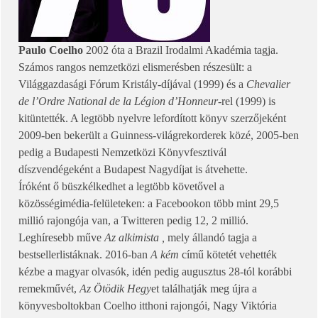
Paulo Coelho
2002 óta a Brazil Irodalmi Akadémia tagja.
Számos rangos nemzetközi elismerésben részesült: a
Világgazdasági Fórum Kristály-díjával (1999) és a
Chevalier
de l’Ordre National de la Légion d’Honneur
-rel
(1999) is
kitüntették. A legtöbb nyelvre lefordított könyv szerzőjeként
2009-ben bekerült a Guinness-világrekorderek közé, 2005-ben
pedig a Budapesti Nemzetközi Könyvfesztivál
díszvendégeként a Budapest Nagydíjat is átvehette.
Íróként ő büszkélkedhet a legtöbb követővel a
közösségimédia-felületeken: a Facebookon több mint 29,5
millió rajongója van, a Twitteren pedig 12, 2 millió.
Leghíresebb műve
Az alkimista ,
mely állandó tagja a
bestsellerlistáknak. 2016-ban
A kém
című kötetét vehették
kézbe a magyar olvasók, idén pedig augusztus 28-tól korábbi
remekművét,
Az Ötödik Hegy
et találhatják meg újra a
könyvesboltokban Coelho itthoni rajongói, Nagy Viktória