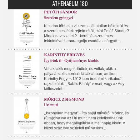
ATHENAEUM 180
PETŐFI SÁNDOR
Szerelem gyöngyei
Ki tudna többet a visszautasíthatatlan bókokról és
a szerelmes lélek rejtelmeiről, mint Petőfi Sándor?
Minek nevezzelek? - kérdi, és szerelmes
tekintetével bebarangolja csodálata tárgyát....
KARINTHY FRIGYES
Így írtok ti - Gyűjteményes kiadás
Voltak, akik megsértődtek, és voltak, akik a
pályatárs elismerését látták abban, amikor
Karinthy Frigyes 1912-ben irodalmi karikatúrát
rajzolt róluk. ,,Babits Bihály" versei, vagy az Ady
költészetét...
MÓRICZ ZSIGMOND
Úri muri
,,Iszonyúan magyar" - írta saját művéről Móricz, és
(újra)olvasva az Úri murit, nem kételkedhetünk
abban, hogy megállapítása a mai napig kísért. A
közel száz éve született mű vaskos...