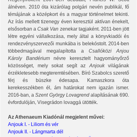
álnéven. 2010 óta kizárólag polgári nevén publikál, fő
témájának a középkort és a magyar történelmet tekinti.
Az írás mellett tizenegy éven keresztül aktívan énekelt,
elsősorban a
Csak Van
zenekar tagjaként. 2011-ben jött
létre egyéni vállalkozása, mely által a könyvkiadói és
rendezvényszervezői munkába is belekóstolt. 2014-ben
többedmagával megalapította a
Csallóközi Anjou
Károly Bandérium
névre keresztelt hagyományőrző
közösséget, mely sokat segít az
Anjouk
világának
érzékletesebb megteremtésében. Bíró Szabolcs szerető
férj és büszke édesapa. Kamaszkora óta
kerekesszékben él, ám határokat nem igazán ismer.
2016-ban, a
Szent György Lovagrend
alapításának 690.
évfordulóján, Visegrádon lovaggá ütötték.
Az Athenaeum Kiadónál megjelent művei:
Anjouk I. - Liliom és vér
Anjouk II. - Lángmarta dél