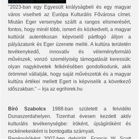
"2023-ban egy Egyesült királyságbeli és egy magyar
város viselheti az Európa Kulturális Fővárosa címet.
Miután Eger versenybe szállt a rangos elismerésért,
fontos, hogy minél több, ismert és közkedvelt, a magyar
kultúrát autentikusan képviselő pártfogó álljon a
pályázatunk és Eger üzenete mellé. A kultúra területén
tevékenykedő, innovatív és véleményformáló
művészek, vonzó személyiség támogatását keressük:
olyan nagykövetek felkérésében gondolkodunk, akik
örömmel vállalják, hogy saját művészetük és a magyar
kultúra értékei mellett Egert is képviselik a következő
időszakban." – írja az egrihirek.hu
Bíró Szabolcs
1988-ban született a felvidéki
Dunaszerdahelyen. Tizenhat évesen kezdett aktív
kulturális tevékenységbe: íróként, újságíróként és
rockénekesként is bontogatta szárnyait.
Regényíróként 2007-ben debütált, Francis W. Scott