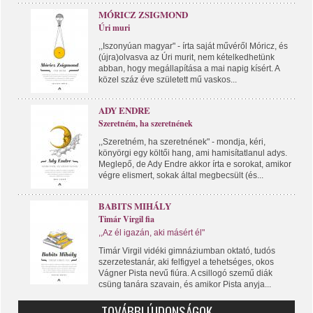
MÓRICZ ZSIGMOND
Úri muri
,,Iszonyúan magyar" - írta saját művéről Móricz, és
(újra)olvasva az Úri murit, nem kételkedhetünk
abban, hogy megállapítása a mai napig kísért. A
közel száz éve született mű vaskos...
ADY ENDRE
Szeretném, ha szeretnének
,,Szeretném, ha szeretnének" - mondja, kéri,
könyörgi egy költői hang, ami hamisítatlanul adys.
Meglepő, de Ady Endre akkor írta e sorokat, amikor
végre elismert, sokak által megbecsült (és...
BABITS MIHÁLY
Timár Virgil fia
,,Az él igazán, aki másért él"
Timár Virgil vidéki gimnáziumban oktató, tudós
szerzetestanár, aki felfigyel a tehetséges, okos
Vágner Pista nevű fiúra. A csillogó szemű diák
csüng tanára szavain, és amikor Pista anyja...
TOVÁBBI ÚJDONSÁGOK