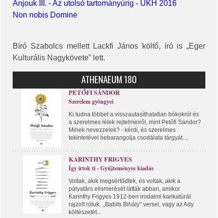
Anjouk III. - Az utolsó tartományúrig - ÜKH 2016
Non nobis Domine
Bíró Szabolcs mellett Lackfi János költő, író is „Eger
Kulturális Nagykövete” lett.
ATHENAEUM 180
PETŐFI SÁNDOR
Szerelem gyöngyei
Ki tudna többet a visszautasíthatatlan bókokról és
a szerelmes lélek rejtelmeiről, mint Petőfi Sándor?
Minek nevezzelek? - kérdi, és szerelmes
tekintetével bebarangolja csodálata tárgyát....
KARINTHY FRIGYES
Így írtok ti - Gyűjteményes kiadás
Voltak, akik megsértődtek, és voltak, akik a
pályatárs elismerését látták abban, amikor
Karinthy Frigyes 1912-ben irodalmi karikatúrát
rajzolt róluk. ,,Babits Bihály" versei, vagy az Ady
költészetét...