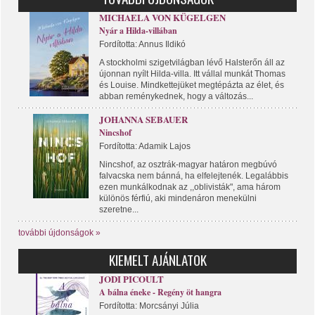
MICHAELA VON KÜGELGEN
Nyár a Hilda-villában
Fordította: Annus Ildikó
A stockholmi szigetvilágban lévő Halsterőn áll az
újonnan nyílt Hilda-villa. Itt vállal munkát Thomas
és Louise. Mindkettejüket megtépázta az élet, és
abban reménykednek, hogy a változás...
JOHANNA SEBAUER
Nincshof
Fordította: Adamik Lajos
Nincshof, az osztrák-magyar határon megbúvó
falvacska nem bánná, ha elfelejtenék. Legalábbis
ezen munkálkodnak az ,,oblivisták", ama három
különös férfiú, aki mindenáron menekülni
szeretne...
további újdonságok »
KIEMELT AJÁNLATOK
JODI PICOULT
A bálna éneke - Regény öt hangra
Fordította: Morcsányi Júlia