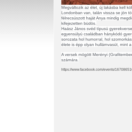
Megváltozik az élet, új lakásba kell kö
Londonban van, talán vissza se jön t
félrecsúszott haját Anya mindig megdic
kifejezetten büdös.
Haász János svéd típusú gyerekversei
egyensúlyú családban hánykódó gyerek
sorozata hol humorral, hol szomorkás
élete is épp olyan hullámvasút, mint a
A versek mögött Merényi (Grafitember)
számára.
https://www.facebook.com/events/1670865