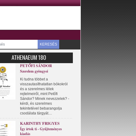
KERESÉS
ATHENAEUM 180
PETŐFI SÁNDOR
Szerelem gyöngyei
Ki tudna többet a
visszautasíthatatlan bókokról
és a szerelmes lélek
rejtelmeiről, mint Petőfi
Sándor? Minek nevezzelek? -
kérdi, és szerelmes
tekintetével bebarangolja
csodálata tárgyát....
KARINTHY FRIGYES
Így írtok ti - Gyűjteményes
kiadás