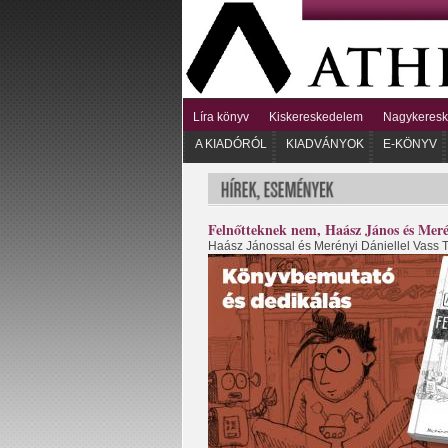
Líra könyv
Kiskereskedelem
Nagykeres
A KIADÓRÓL
KIADVÁNYOK
E-KÖNYV
Felnőtteknek nem, Haász János és M
Haász Jánossal és Merényi Dániellel Vass T