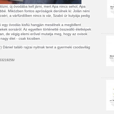
ltözni, új óvodába kell járni, mert Apa nincs sehol, Apa
öbbé. Miközben fontos apróságok derülnek ki: Jolán néni
séri, a várfürdőben nincs is vár, Szabó úr kutyája pedig
 egy óvodás kisfiú hangján mesélnek a megbillent
ek sorsáról. Az egyetlen történetté összeálló életképek
an, de végig elemi erővel mutatja meg, hogy az ovisok
 nagy élet - csak kicsiben.
 Dániel találó rajzai nyitnak teret a gyermeki csodavilág
163219256/