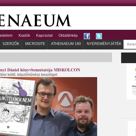
kedelem
Kiadók
Kapcsolat
Oldaltérkép
SZERZŐK
MICROSITE
ATHENAEUM 180
NYEREMÉNYJÁTÉK
erényi Dániel könyvbemutatója MISKOLCON
ibor költő, képzőművész beszélget.