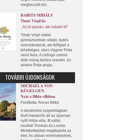
megbecsült (és...
BABITS MIHÁLY
Timár Virgil fia
,,Az él igazán, aki másért él"
Timár Virgil vidéki
gimnáziumban oktató, tudós
szerzetestanár, aki felfigyel a
tehetséges, okos Vágner Pista
nevű fiúra. A csillogó szemű
diák csüng tanára szavain, és
amikor Pista anyja...
TOVÁBBI ÚJDONSÁGOK
MICHAELA VON
KÜGELGEN
Nyár a Hilda-villában
Fordította: Annus Ildikó
A stockholmi szigetvilágban
lévő Halsterőn áll az újonnan
nyílt Hilda-villa. Itt vállal
munkát Thomas és Louise.
Mindkettejüket megtépázta az
élet, és abban reménykednek,