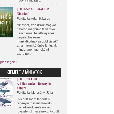
hogy a változás...
JOHANNA SEBAUER
Nincshof
Fordította: Adamik Lajos
Nincshof, az osztrák-magyar
határon megbúvó falvacska
nem bánná, ha elfelejtenék.
Legalábbis ezen
munkálkodnak az ,,oblivisták",
ama három különös férfiú, aki
mindenáron menekülni
szeretne...
újdonságok »
KIEMELT AJÁNLATOK
JODI PICOULT
A bálna éneke - Regény öt
hangra
Fordította: Morcsányi Júlia
,,Picoult sodró lendületű
regényei rosszul működő
családokról, árulásról és
jóvátételről mesélnek... Picoult