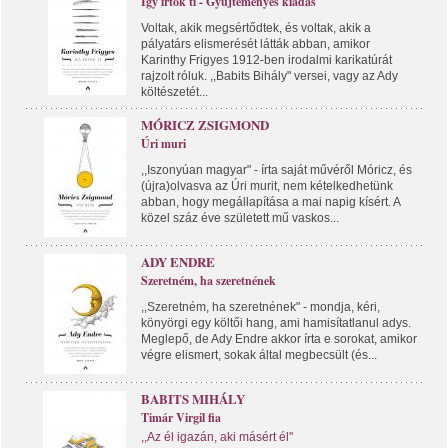
Így írtok ti - Gyűjteményes kiadás
Voltak, akik megsértődtek, és voltak, akik a
pályatárs elismerését látták abban, amikor
Karinthy Frigyes 1912-ben irodalmi karikatúrát
rajzolt róluk. ,,Babits Bihály" versei, vagy az Ady
költészetét...
MÓRICZ ZSIGMOND
Úri muri
,,Iszonyúan magyar" - írta saját művéről Móricz, és
(újra)olvasva az Úri murit, nem kételkedhetünk
abban, hogy megállapítása a mai napig kísért. A
közel száz éve született mű vaskos...
ADY ENDRE
Szeretném, ha szeretnének
,,Szeretném, ha szeretnének" - mondja, kéri,
könyörgi egy költői hang, ami hamisítatlanul adys.
Meglepő, de Ady Endre akkor írta e sorokat, amikor
végre elismert, sokak által megbecsült (és...
BABITS MIHÁLY
Timár Virgil fia
,,Az él igazán, aki másért él"