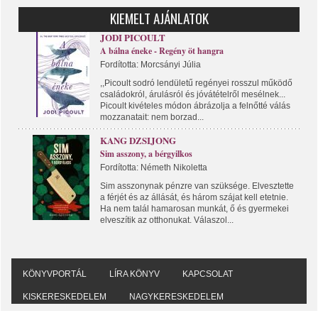
KIEMELT AJÁNLATOK
JODI PICOULT
A bálna éneke - Regény öt hangra
Fordította: Morcsányi Júlia
,,Picoult sodró lendületű regényei rosszul működő
családokról, árulásról és jóvátételről mesélnek...
Picoult kivételes módon ábrázolja a felnőtté válás
mozzanatait: nem borzad...
KANG DZSIJONG
Sim asszony, a bérgyilkos
Fordította: Németh Nikoletta
Sim asszonynak pénzre van szüksége. Elvesztette
a férjét és az állását, és három szájat kell etetnie.
Ha nem talál hamarosan munkát, ő és gyermekei
elveszítik az otthonukat. Válaszol...
KÖNYVPORTÁL
LÍRA KÖNYV
KAPCSOLAT
KISKERESKEDELEM
NAGYKERESKEDELEM