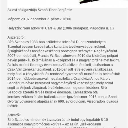
Az est házigazdája Szabó Tibor Benjámin
Időpont: 2016. december 2. péntek 18:00
Helyszín: Nem adom fel Cafe & Bar (1086 Budapest, Magdolna u. 1.)
A szerzőről:
Bíró Szabolcs 1988-ban született a felvidéki Dunaszerdahelyen.
Tizenhat évesen kezdett aktív kulturális tevékenységbe: íróként,
újságíróként és rockénekesként is bontogatta szárnyait. Regényíróként
20
07-ben debütált, Francis W. Scott álnéven. 2010 óta kizárólag polgári
nevén publikál, fő témájának a középkort és a magyar történelmet tekinti.
Az írás mellett tizenegy éven keresztül aktívan énekelt, elsősorban a
Csak Van zenekar tagjaként. 2011-ben jött létre egyéni vállalkozása,
mely által a könyvkiadói és rendezvényszervezői munkába is belekóstolt.
2014-ben többedmagával megalapította a Csallóközi Anjou Károly
Bandérium névre keresztelt hagyományőrző közösséget, mely sokat
segít az Anjouk világának érzékletesebb megteremtésében. Bíró
Szabolcs szerető férj és büszke édesapa. Kamaszkora óta
kerekesszékben él, ám határokat nem igazán ismer. 2016-ban, a Szent
György Lovagrend alapításának 690. évfordulóján, Visegrádon lovaggá
ütötték.
A filmről:
Bíró Szabolcs minden év tavaszán útnak indul egy legalább 8-10
állomásos könyvpromóciós körútra – ez az ún. „székirodalmi