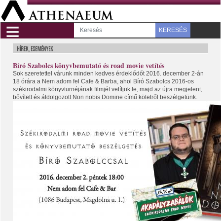
≡
KERESÉS
Bíró Szabolcs könyvbemutató és road movie vetítés
Sok szeretettel várunk minden kedves érdeklődőt 2016. december 2-án
18 órára a Nem adom fel Cafe & Barba, ahol Bíró Szabolcs 2016-os
székirodalmi könyvturnéjának filmjét vetítjük le, majd az újra megjelent,
bővített és átdolgozott Non nobis Domine című kötetről beszélgetünk.