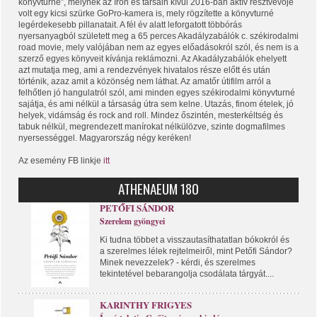
könyvturné”, melynek az írón és társain kívül 2016-ban aktív résztvevője
volt egy kicsi szürke GoPro-kamera is, mely rögzítette a könyvturné
legérdekesebb pillanatait. A fél év alatt leforgatott többórás
nyersanyagból született meg a 65 perces Akadályzabálók c. székirodalmi
road movie, mely valójában nem az egyes előadásokról szól, és nem is a
szerző egyes könyveit kívánja reklámozni. Az Akadályzabálók ehelyett
azt mutatja meg, ami a rendezvények hivatalos része előtt és után
történik, azaz amit a közönség nem láthat. Az amatőr útifilm arról a
felhőtlen jó hangulatról szól, ami minden egyes székirodalmi könyvturné
sajátja, és ami nélkül a társaság útra sem kelne. Utazás, finom ételek, jó
helyek, vidámság és rock and roll. Mindez őszintén, mesterkéltség és
tabuk nélkül, megrendezett manírokat nélkülözve, szinte dogmafilmes
nyersességgel. Magyarország négy keréken!
Az esemény FB linkje
itt
ATHENAEUM 180
PETŐFI SÁNDOR
Szerelem gyöngyei
Ki tudna többet a visszautasíthatatlan bókokról és
a szerelmes lélek rejtelmeiről, mint Petőfi Sándor?
Minek nevezzelek? - kérdi, és szerelmes
tekintetével bebarangolja csodálata tárgyát....
KARINTHY FRIGYES