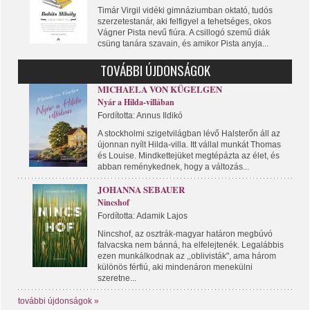
Timár Virgil vidéki gimnáziumban oktató, tudós
szerzetestanár, aki felfigyel a tehetséges, okos
Vágner Pista nevű fiúra. A csillogó szemű diák
csüng tanára szavain, és amikor Pista anyja...
TOVÁBBI ÚJDONSÁGOK
MICHAELA VON KÜGELGEN
Nyár a Hilda-villában
Fordította: Annus Ildikó
A stockholmi szigetvilágban lévő Halsterőn áll az
újonnan nyílt Hilda-villa. Itt vállal munkát Thomas
és Louise. Mindkettejüket megtépázta az élet, és
abban reménykednek, hogy a változás...
JOHANNA SEBAUER
Nincshof
Fordította: Adamik Lajos
Nincshof, az osztrák-magyar határon megbúvó
falvacska nem bánná, ha elfelejtenék. Legalábbis
ezen munkálkodnak az ,,oblivisták", ama három
különös férfiú, aki mindenáron menekülni
szeretne...
további újdonságok »