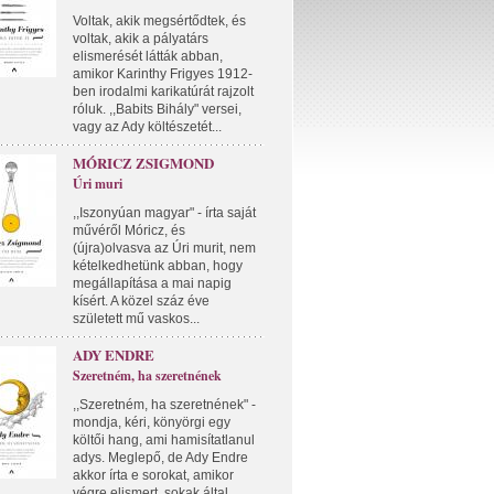
Voltak, akik megsértődtek, és
voltak, akik a pályatárs
elismerését látták abban,
amikor Karinthy Frigyes 1912-
ben irodalmi karikatúrát rajzolt
róluk. ,,Babits Bihály" versei,
vagy az Ady költészetét...
MÓRICZ ZSIGMOND
Úri muri
,,Iszonyúan magyar" - írta saját
művéről Móricz, és
(újra)olvasva az Úri murit, nem
kételkedhetünk abban, hogy
megállapítása a mai napig
kísért. A közel száz éve
született mű vaskos...
ADY ENDRE
Szeretném, ha szeretnének
,,Szeretném, ha szeretnének" -
mondja, kéri, könyörgi egy
költői hang, ami hamisítatlanul
adys. Meglepő, de Ady Endre
akkor írta e sorokat, amikor
végre elismert, sokak által