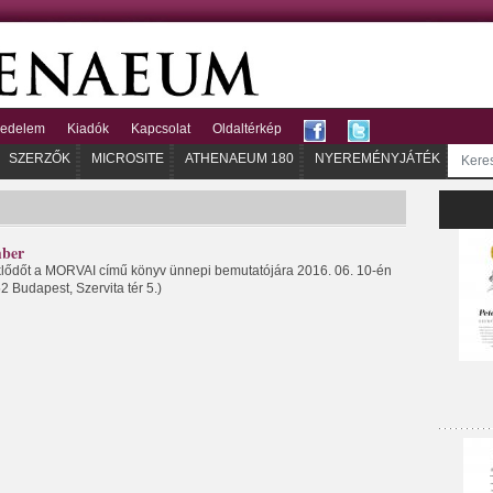
kedelem
Kiadók
Kapcsolat
Oldaltérkép
SZERZŐK
MICROSITE
ATHENAEUM 180
NYEREMÉNYJÁTÉK
ber
lődőt a MORVAI című könyv ünnepi bemutatójára 2016. 06. 10-én
 Budapest, Szervita tér 5.)