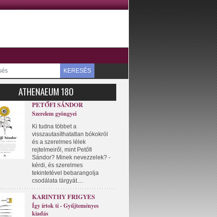
KERESÉS
ATHENAEUM 180
PETŐFI SÁNDOR
Szerelem gyöngyei
Ki tudna többet a
visszautasíthatatlan bókokról
és a szerelmes lélek
rejtelmeiről, mint Petőfi
Sándor? Minek nevezzelek? -
kérdi, és szerelmes
tekintetével bebarangolja
csodálata tárgyát....
KARINTHY FRIGYES
Így írtok ti - Gyűjteményes
kiadás