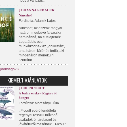
hogy a változás...
JOHANNA SEBAUER
Nincshof
Fordította: Adamik Lajos
Nincshof, az osztrák-magyar
határon megbúvó falvacska
nem bánná, ha elfelejtenék.
Legalábbis ezen
munkálkodnak az ,,oblivisták",
ama három különös férfiú, aki
mindenáron menekülni
szeretne...
újdonságok »
KIEMELT AJÁNLATOK
JODI PICOULT
A bálna éneke - Regény öt
hangra
Fordította: Morcsányi Júlia
,,Picoult sodró lendületű
regényei rosszul működő
családokról, árulásról és
jóvátételről mesélnek... Picoult