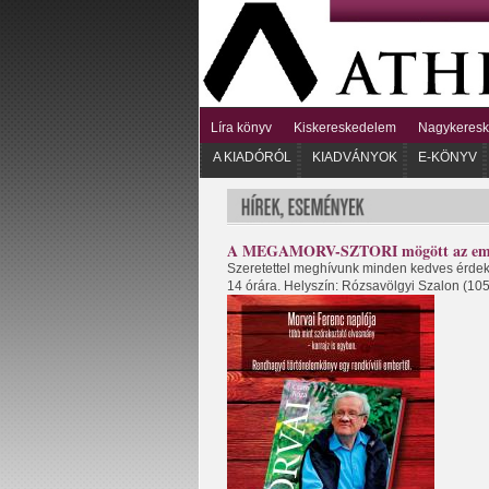
Líra könyv
Kiskereskedelem
Nagykeres
A KIADÓRÓL
KIADVÁNYOK
E-KÖNYV
A MEGAMORV-SZTORI mögött az em
Szeretettel meghívunk minden kedves érdek
14 órára. Helyszín: Rózsavölgyi Szalon (1052