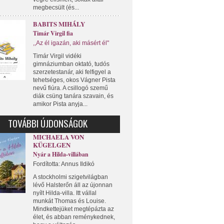
megbecsült (és...
BABITS MIHÁLY
Timár Virgil fia
,,Az él igazán, aki másért él"
Timár Virgil vidéki
gimnáziumban oktató, tudós
szerzetestanár, aki felfigyel a
tehetséges, okos Vágner Pista
nevű fiúra. A csillogó szemű
diák csüng tanára szavain, és
amikor Pista anyja...
TOVÁBBI ÚJDONSÁGOK
MICHAELA VON
KÜGELGEN
Nyár a Hilda-villában
Fordította: Annus Ildikó
A stockholmi szigetvilágban
lévő Halsterőn áll az újonnan
nyílt Hilda-villa. Itt vállal
munkát Thomas és Louise.
Mindkettejüket megtépázta az
élet, és abban reménykednek,