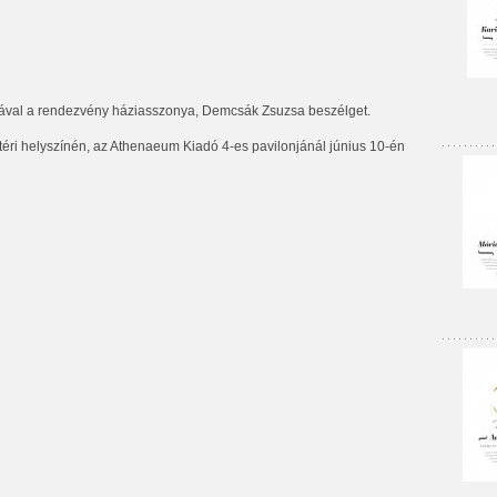
zával a rendezvény háziasszonya, Demcsák Zsuzsa beszélget.
éri helyszínén, az Athenaeum Kiadó 4-es pavilonjánál június 10-én